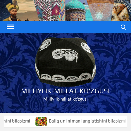
Skip
to
content
Search
MILLIYLIK-MILLAT KO'ZGUSI
Milliylik-millat ko'zgusi
 bilasizmi
Baliq uni nimani anglatishini bilasizmi