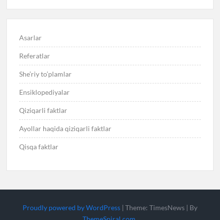
Asarlar
Referatlar
She’riy to’plamlar
Ensiklopediyalar
Qiziqarli faktlar
Ayollar haqida qiziqarli faktlar
Qisqa faktlar
Proudly powered by WordPress
|
Theme: TimesNews
|
By
ThemeSpiral.com
.