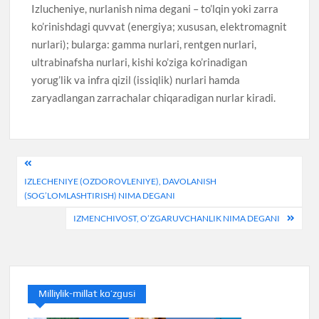
Izlucheniye, nurlanish nima degani – to’lqin yoki zarra
ko’rinishdagi quvvat (energiya; xususan, elektromagnit
nurlari); bularga: gamma nurlari, rentgen nurlari,
ultrabinafsha nurlari, kishi ko’ziga ko’rinadigan
yorug’lik va infra qizil (issiqlik) nurlari hamda
zaryadlangan zarrachalar chiqaradigan nurlar kiradi.
Post
IZLECHENIYE (OZDOROVLENIYE), DAVOLANISH
menyusi
(SOG’LOMLASHTIRISH) NIMA DEGANI
IZMENCHIVOST, O’ZGARUVCHANLIK NIMA DEGANI
Milliylik-millat ko’zgusi