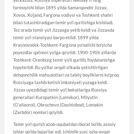
farmoyishi bilan 1895 yilda Samarqandni Jizzax,
Xovos, Xo’jand, Farg’ona vodiysi va Toshkent shahri
bilan tutashtiradigan temir yo’l qurilishiga kishiladi.
Tez orada temir yo’l Jizzaxga yetib keldi va Jizzaxda
temir yo’l stansiyasi barpo etildi. 1899 yilda
Krasnovodsk-Toshkent-Farg’ona yo’nalishi bo’yicha
poyezdlar qatnovi yo’lga qo’yildi. 1900-1906 yillarda
Toshkent-Orenburg temir yo’li qurilib, foydalanishga
topshirildi. Bu yo’llar orqali o’lkada yetishtirilgan
dehqonchilik mahsulotlari va tabiiy boyliklarni ko’proq
Rossiyaga tashib ketish imkoniyati yuzaga keldi.
Jizzax uyezdidagi temir yo’l bekatlariga Rossiya
generallari Kuropatkin (Lalmikor), Milyutin
(G’allaorol), Obruchevo (Dashtobod), Lomakin
(Zarbdor) nomlari qo’yildi.
Temir yo’l qurish azob-uqubatdan iborat bo’lib, asosiy
ishlar qo’lda bajarilar edi. Ichimlik suvi, oziq-ovqat