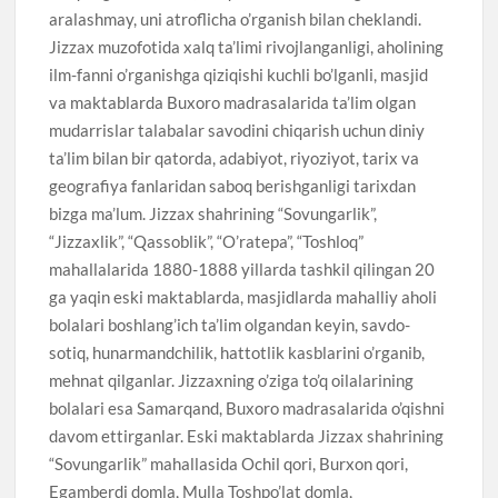
aralashmay, uni atroflicha o’rganish bilan cheklandi.
Jizzax muzofotida xalq ta’limi rivojlanganligi, aholining
ilm-fanni o’rganishga qiziqishi kuchli bo’lganli, masjid
va maktablarda Buxoro madrasalarida ta’lim olgan
mudarrislar talabalar savodini chiqarish uchun diniy
ta’lim bilan bir qatorda, adabiyot, riyoziyot, tarix va
geografiya fanlaridan saboq berishganligi tarixdan
bizga ma’lum. Jizzax shahrining “Sovungarlik”,
“Jizzaxlik”, “Qassoblik”, “O’ratepa”, “Toshloq”
mahallalarida 1880-1888 yillarda tashkil qilingan 20
ga yaqin eski maktablarda, masjidlarda mahalliy aholi
bolalari boshlang’ich ta’lim olgandan keyin, savdo-
sotiq, hunarmandchilik, hattotlik kasblarini o’rganib,
mehnat qilganlar. Jizzaxning o’ziga to’q oilalarining
bolalari esa Samarqand, Buxoro madrasalarida o’qishni
davom ettirganlar. Eski maktablarda Jizzax shahrining
“Sovungarlik” mahallasida Ochil qori, Burxon qori,
Egamberdi domla, Mulla Toshpo’lat domla,