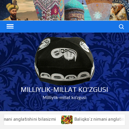
Skip
to
content
Search
MILLIYLIK-MILLAT KO'ZGUSI
Milliylik-millat ko'zgusi
hini bilasizmi
Baliqko’z nimani anglatishini bilasizmi