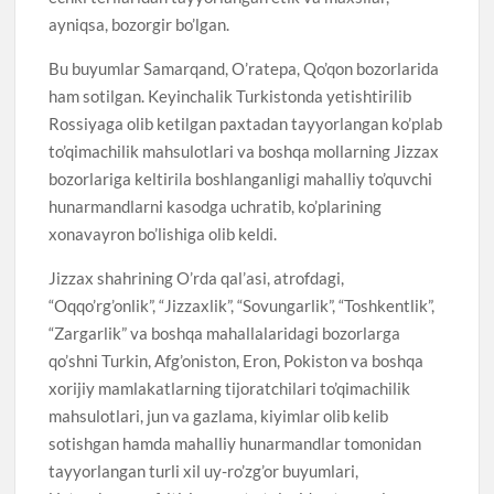
ayniqsa, bozorgir bo’lgan.
Bu buyumlar Samarqand, O’ratepa, Qo’qon bozorlarida
ham sotilgan. Keyinchalik Turkistonda yetishtirilib
Rossiyaga olib ketilgan paxtadan tayyorlangan ko’plab
to’qimachilik mahsulotlari va boshqa mollarning Jizzax
bozorlariga keltirila boshlanganligi mahalliy to’quvchi
hunarmandlarni kasodga uchratib, ko’plarining
xonavayron bo’lishiga olib keldi.
Jizzax shahrining O’rda qal’asi, atrofdagi,
“Oqqo’rg’onlik”, “Jizzaxlik”, “Sovungarlik”, “Toshkentlik”,
“Zargarlik” va boshqa mahallalaridagi bozorlarga
qo’shni Turkin, Afg’oniston, Eron, Pokiston va boshqa
xorijiy mamlakatlarning tijoratchilari to’qimachilik
mahsulotlari, jun va gazlama, kiyimlar olib kelib
sotishgan hamda mahalliy hunarmandlar tomonidan
tayyorlangan turli xil uy-ro’zg’or buyumlari,