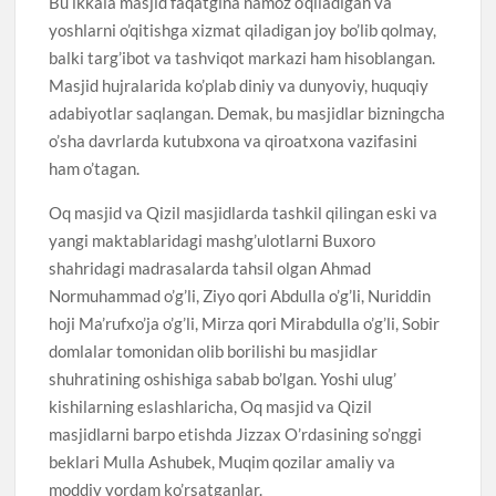
Bu ikkala masjid faqatgina namoz o’qiladigan va
yoshlarni o’qitishga xizmat qiladigan joy bo’lib qolmay,
balki targ’ibot va tashviqot markazi ham hisoblangan.
Masjid hujralarida ko’plab diniy va dunyoviy, huquqiy
adabiyotlar saqlangan. Demak, bu masjidlar bizningcha
o’sha davrlarda kutubxona va qiroatxona vazifasini
ham o’tagan.
Oq masjid va Qizil masjidlarda tashkil qilingan eski va
yangi maktablaridagi mashg’ulotlarni Buxoro
shahridagi madrasalarda tahsil olgan Ahmad
Normuhammad o’g’li, Ziyo qori Abdulla o’g’li, Nuriddin
hoji Ma’rufxo’ja o’g’li, Mirza qori Mirabdulla o’g’li, Sobir
domlalar tomonidan olib borilishi bu masjidlar
shuhratining oshishiga sabab bo’lgan. Yoshi ulug’
kishilarning eslashlaricha, Oq masjid va Qizil
masjidlarni barpo etishda Jizzax O’rdasining so’nggi
beklari Mulla Ashubek, Muqim qozilar amaliy va
moddiy yordam ko’rsatganlar.