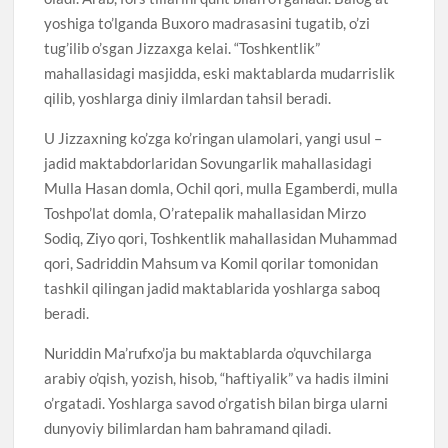
yoshiga to’lganda Buxoro madrasasini tugatib, o’zi
tug’ilib o’sgan Jizzaxga kelai. “Toshkentlik”
mahallasidagi masjidda, eski maktablarda mudarrislik
qilib, yoshlarga diniy ilmlardan tahsil beradi.
U Jizzaxning ko’zga ko’ringan ulamolari, yangi usul –
jadid maktabdorlaridan Sovungarlik mahallasidagi
Mulla Hasan domla, Ochil qori, mulla Egamberdi, mulla
Toshpo’lat domla, O’ratepalik mahallasidan Mirzo
Sodiq, Ziyo qori, Toshkentlik mahallasidan Muhammad
qori, Sadriddin Mahsum va Komil qorilar tomonidan
tashkil qilingan jadid maktablarida yoshlarga saboq
beradi.
Nuriddin Ma’rufxo’ja bu maktablarda o’quvchilarga
arabiy o’qish, yozish, hisob, “haftiyalik” va hadis ilmini
o’rgatadi. Yoshlarga savod o’rgatish bilan birga ularni
dunyoviy bilimlardan ham bahramand qiladi.