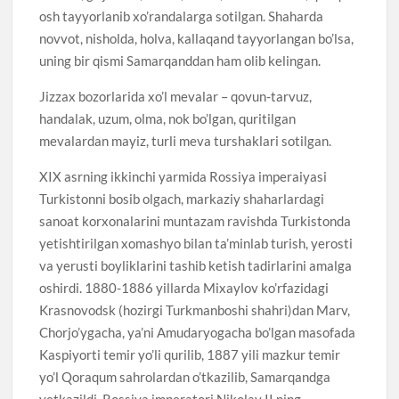
osh tayyorlanib xo’randalarga sotilgan. Shaharda
novvot, nisholda, holva, kallaqand tayyorlangan bo’lsa,
uning bir qismi Samarqanddan ham olib kelingan.
Jizzax bozorlarida xo’l mevalar – qovun-tarvuz,
handalak, uzum, olma, nok bo’lgan, quritilgan
mevalardan mayiz, turli meva turshaklari sotilgan.
XIX asrning ikkinchi yarmida Rossiya imperaiyasi
Turkistonni bosib olgach, markaziy shaharlardagi
sanoat korxonalarini muntazam ravishda Turkistonda
yetishtirilgan xomashyo bilan ta’minlab turish, yerosti
va yerusti boyliklarini tashib ketish tadirlarini amalga
oshirdi. 1880-1886 yillarda Mixaylov ko’rfazidagi
Krasnovodsk (hozirgi Turkmanboshi shahri)dan Marv,
Chorjo’ygacha, ya’ni Amudaryogacha bo’lgan masofada
Kaspiyorti temir yo’li qurilib, 1887 yili mazkur temir
yo’l Qoraqum sahrolardan o’tkazilib, Samarqandga
yetkazildi. Rossiya imperatori Nikolay II ning