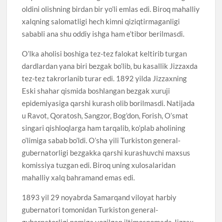
oldini olishning birdan bir yo’li emlas edi. Biroq mahalliy
xalqning salomatligi hech kimni qiziqtirmaganligi
sababli ana shu oddiy ishga ham e’tibor berilmasdi.
O’lka aholisi boshiga tez-tez falokat keltirib turgan
dardlardan yana biri bezgak bo’lib, bu kasallik Jizzaxda
tez-tez takrorlanib turar edi. 1892 yilda Jizzaxning
Eski shahar qismida boshlangan bezgak xuruji
epidemiyasiga qarshi kurash olib borilmasdi. Natijada
u Ravot, Qoratosh, Sangzor, Bog’don, Forish, O’smat
singari qishloqlarga ham tarqalib, ko’plab aholining
o’limiga sabab bo’ldi. O’sha yili Turkiston general-
gubernatorligi bezgakka qarshi kurashuvchi maxsus
komissiya tuzgan edi. Biroq uning xulosalaridan
mahalliy xalq bahramand emas edi.
1893 yil 29 noyabrda Samarqand viloyat harbiy
gubernatori tomonidan Turkiston general-
gubernatorligi nomiga yozilgan iltimosnomada Jizzax