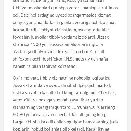
ko’rsatish cheklangan bo’lib, Rossiya tomonidan
tibbiyot maskanlari qurishga yetarli mablag’ ajratilmas
edi. Ba’zi hollardagina uyezd boshqarmasida xizmat
qilayotgan amaldorlarning oila a’zolariga pullik xizmat
ko’rsatilardi. Tibbiyot xizmatidan, asosan, erkaklar
foydalanib, ayollar tibbiy yordamsiz qolardi. Jizzax
shahrida 1900 yili Rossiya amaldorlarining oila
a’zolariga tibbiy xizmat ko’rsatish uchun 4 o’rinli
shifoxona ochilib, shifokor I.N.Sametskiy uch nafar
hamshira bilan faoliyat ko’rsatadi.
Og’ir mehnat, tibbiy xizmatning nobopligi oqibatida
Jizzax shahrida va uyezdida sil, shilpiq, qichima, kal,
rishta va zahm kasalliklari keng tarqalgandi. Chechak,
vabo, o’lat va boshqa yuqumli kasalliklar yuzlab
kishilarning yostig’ini quritardi. Umuman, XIX asrning
80-90 yillarida Jizzax chechak kasalligining keng
tarqalishi, shu kasallik bilan og’rigan bemorlarning juda
ko’plarini nobud bo’lishiga olib kelardi. Kasallikning