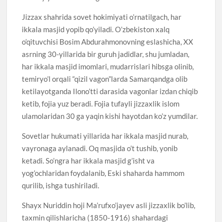
Jizzax shahrida sovet hokimiyati o’rnatilgach, har
ikkala masjid yopib qo’yiladi. O’zbekiston xalq
o’qituvchisi Bosim Abdurahmonovning eslashicha, XX
asrning 30-yillarida bir guruh jadidlar, shu jumladan,
har ikkala masjid imomlari, mudarrislari hibsga olinib,
temiryo’l orqali “qizil vagon”larda Samarqandga olib
ketilayotganda Ilono’tti darasida vagonlar izdan chiqib
ketib, fojia yuz beradi. Fojia tufayli jizzaxlik islom
ulamolaridan 30 ga yaqin kishi hayotdan ko’z yumdilar.
Sovetlar hukumati yillarida har ikkala masjid nurab,
vayronaga aylanadi. Oq masjida o’t tushib, yonib
ketadi. So’ngra har ikkala masjid g’isht va
yog’ochlaridan foydalanib, Eski shaharda hammom
qurilib, ishga tushiriladi.
Shayx Nuriddin hoji Ma’rufxo’jayev asli jizzaxlik bo’lib,
taxmin qilishlaricha (1850-1916) shahardagi