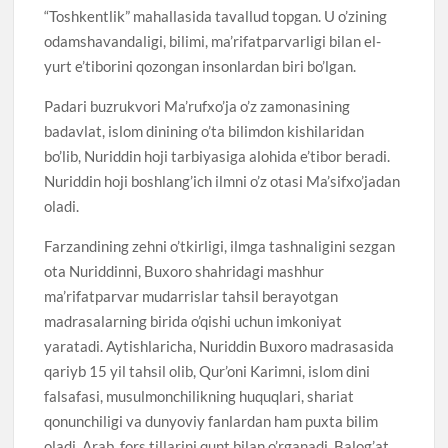
“Toshkentlik” mahallasida tavallud topgan. U o’zining
odamshavandaligi, bilimi, ma’rifatparvarligi bilan el-
yurt e’tiborini qozongan insonlardan biri bo’lgan.
Padari buzrukvori Ma’rufxo’ja o’z zamonasining
badavlat, islom dinining o’ta bilimdon kishilaridan
bo’lib, Nuriddin hoji tarbiyasiga alohida e’tibor beradi.
Nuriddin hoji boshlang’ich ilmni o’z otasi Ma’sifxo’jadan
oladi.
Farzandining zehni o’tkirligi, ilmga tashnaligini sezgan
ota Nuriddinni, Buxoro shahridagi mashhur
ma’rifatparvar mudarrislar tahsil berayotgan
madrasalarning birida o’qishi uchun imkoniyat
yaratadi. Aytishlaricha, Nuriddin Buxoro madrasasida
qariyb 15 yil tahsil olib, Qur’oni Karimni, islom dini
falsafasi, musulmonchilikning huquqlari, shariat
qonunchiligi va dunyoviy fanlardan ham puxta bilim
oladi. Arab, fors tillarini qunt bilan o’rganadi. Balog’at