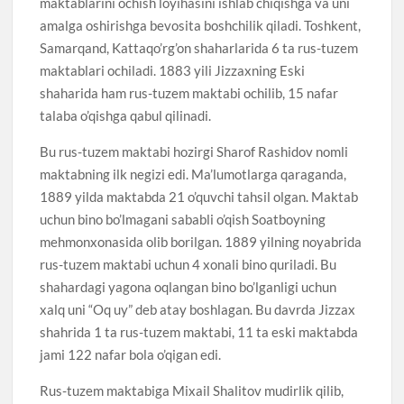
maktablarini ochish loyihasini ishlab chiqishga va uni
amalga oshirishga bevosita boshchilik qiladi. Toshkent,
Samarqand, Kattaqo’rg’on shaharlarida 6 ta rus-tuzem
maktablari ochiladi. 1883 yili Jizzaxning Eski
shaharida ham rus-tuzem maktabi ochilib, 15 nafar
talaba o’qishga qabul qilinadi.
Bu rus-tuzem maktabi hozirgi Sharof Rashidov nomli
maktabning ilk negizi edi. Ma’lumotlarga qaraganda,
1889 yilda maktabda 21 o’quvchi tahsil olgan. Maktab
uchun bino bo’lmagani sababli o’qish Soatboyning
mehmonxonasida olib borilgan. 1889 yilning noyabrida
rus-tuzem maktabi uchun 4 xonali bino quriladi. Bu
shahardagi yagona oqlangan bino bo’lganligi uchun
xalq uni “Oq uy” deb atay boshlagan. Bu davrda Jizzax
shahrida 1 ta rus-tuzem maktabi, 11 ta eski maktabda
jami 122 nafar bola o’qigan edi.
Rus-tuzem maktabiga Mixail Shalitov mudirlik qilib,