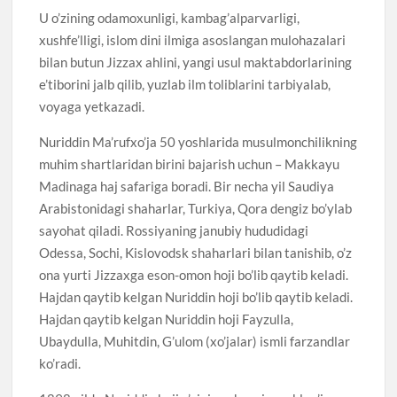
U o’zining odamoxunligi, kambag’alparvarligi,
xushfe’lligi, islom dini ilmiga asoslangan mulohazalari
bilan butun Jizzax ahlini, yangi usul maktabdorlarining
e’tiborini jalb qilib, yuzlab ilm toliblarini tarbiyalab,
voyaga yetkazadi.
Nuriddin Ma’rufxo’ja 50 yoshlarida musulmonchilikning
muhim shartlaridan birini bajarish uchun – Makkayu
Madinaga haj safariga boradi. Bir necha yil Saudiya
Arabistonidagi shaharlar, Turkiya, Qora dengiz bo’ylab
sayohat qiladi. Rossiyaning janubiy hududidagi
Odessa, Sochi, Kislovodsk shaharlari bilan tanishib, o’z
ona yurti Jizzaxga eson-omon hoji bo’lib qaytib keladi.
Hajdan qaytib kelgan Nuriddin hoji bo’lib qaytib keladi.
Hajdan qaytib kelgan Nuriddin hoji Fayzulla,
Ubaydulla, Muhitdin, G’ulom (xo’jalar) ismli farzandlar
ko’radi.