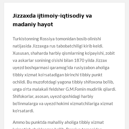
Jizzaxda ijtimoiy-iqtisodiy va
madaniy hayot
Turkistonning Rossiya tomonidan bosib olinishi
natijasida Jizzaxga rus tabobatchiligi kirib keldi.
Xususan, shaharda harbiy qismlarning ko’payishi, zobit
va askarlar sonining o’sishi bilan 1870 yilda Jizzax
uyezd boshqarmasi qaramog’ida rusiyzabon aholiga
tibbiy xizmat ko’rsatadigan birinchi tibbiy punkt
ochildi. Bu muzofotdagi yagona tibbiy shifoxona bo’lib,
unga o’rta malakali feldsher G.M.Fomin mudirlik qilardi.
Shifokorlar, asosan, uyezd qoshidagi harbiy
bo’linmalarga va uyezd hokimi xizmatchilariga xizmat
ko’rsatardi.
Ammo bu punktda mahalliy aholiga tibbiy xizmat