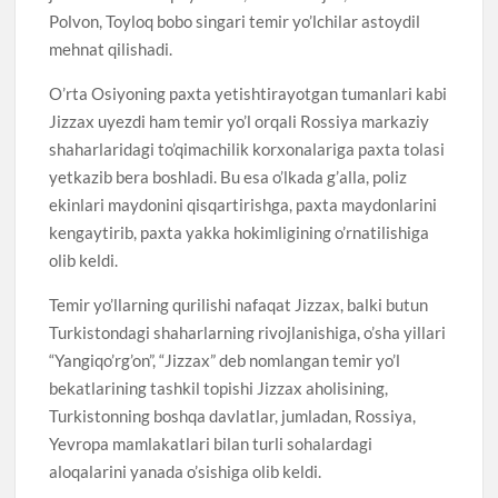
Polvon, Toyloq bobo singari temir yo’lchilar astoydil
mehnat qilishadi.
O’rta Osiyoning paxta yetishtirayotgan tumanlari kabi
Jizzax uyezdi ham temir yo’l orqali Rossiya markaziy
shaharlaridagi to’qimachilik korxonalariga paxta tolasi
yetkazib bera boshladi. Bu esa o’lkada g’alla, poliz
ekinlari maydonini qisqartirishga, paxta maydonlarini
kengaytirib, paxta yakka hokimligining o’rnatilishiga
olib keldi.
Temir yo’llarning qurilishi nafaqat Jizzax, balki butun
Turkistondagi shaharlarning rivojlanishiga, o’sha yillari
“Yangiqo’rg’on”, “Jizzax” deb nomlangan temir yo’l
bekatlarining tashkil topishi Jizzax aholisining,
Turkistonning boshqa davlatlar, jumladan, Rossiya,
Yevropa mamlakatlari bilan turli sohalardagi
aloqalarini yanada o’sishiga olib keldi.