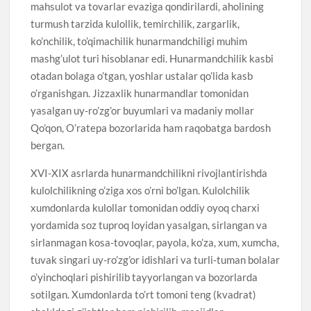
mahsulot va tovarlar evaziga qondirilardi, aholining
turmush tarzida kulollik, temirchilik, zargarlik,
ko’nchilik, to’qimachilik hunarmandchiligi muhim
mashg’ulot turi hisoblanar edi. Hunarmandchilik kasbi
otadan bolaga o’tgan, yoshlar ustalar qo’lida kasb
o’rganishgan. Jizzaxlik hunarmandlar tomonidan
yasalgan uy-ro’zg’or buyumlari va madaniy mollar
Qo’qon, O’ratepa bozorlarida ham raqobatga bardosh
bergan.
XVI-XIX asrlarda hunarmandchilikni rivojlantirishda
kulolchilikning o’ziga xos o’rni bo’lgan. Kulolchilik
xumdonlarda kulollar tomonidan oddiy oyoq charxi
yordamida soz tuproq loyidan yasalgan, sirlangan va
sirlanmagan kosa-tovoqlar, payola, ko’za, xum, xumcha,
tuvak singari uy-ro’zg’or idishlari va turli-tuman bolalar
o’yinchoqlari pishirilib tayyorlangan va bozorlarda
sotilgan. Xumdonlarda to’rt tomoni teng (kvadrat)