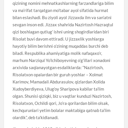
qizining nomini mehnatkashlarning farzandlariga bilim
va ma’rifat tarqatgan mo’tabar ayol sifatida hurmat
bilan eslashadi. Bu ziyoli ayol Jizzaxda ilm va san’atni
sevgan inson edi. Jizzax shahrida Nazirtosh Hazraqtul
qizi boshlagan qutlug’ ishni uning shogirdlaridan biri
Risolat buvi davom ettiradi. U jizzaxlik yoshlarga
hayotiy bilim berishni o’zining muqaddas burchi deb
biladi. Respublika ahamiyatiga molik nafaqaxo’r,
marhum Narziqul Yo’lchiboyevning o’g’illari xonadoni
arxivida saqlanayotgan esdaliklarda: “Nazirtosh,
Risolatxon opalardan bir guruh yoshlar – Xolmat
Karimov, Mamadali Abdurasulov, qizlardan Xolida
Xudoyberdiyeva, Ulug’oy Sharipova kabilar ta’lim
olgan. Shunisi qiziqki, biz u vaqtlar kunduzi Nazirtosh,
Risolatxon, Ochildi qori, Jo’ra qorilardan bilim olsak,
kechqurunlari yetim bolalar maktabiga qatnab ta’lim
olardik”, deb ta’kidlanadi.