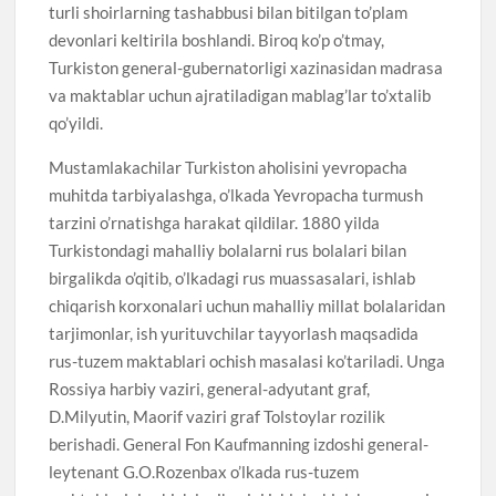
turli shoirlarning tashabbusi bilan bitilgan to’plam
devonlari keltirila boshlandi. Biroq ko’p o’tmay,
Turkiston general-gubernatorligi xazinasidan madrasa
va maktablar uchun ajratiladigan mablag’lar to’xtalib
qo’yildi.
Mustamlakachilar Turkiston aholisini yevropacha
muhitda tarbiyalashga, o’lkada Yevropacha turmush
tarzini o’rnatishga harakat qildilar. 1880 yilda
Turkistondagi mahalliy bolalarni rus bolalari bilan
birgalikda o’qitib, o’lkadagi rus muassasalari, ishlab
chiqarish korxonalari uchun mahalliy millat bolalaridan
tarjimonlar, ish yurituvchilar tayyorlash maqsadida
rus-tuzem maktablari ochish masalasi ko’tariladi. Unga
Rossiya harbiy vaziri, general-adyutant graf,
D.Milyutin, Maorif vaziri graf Tolstoylar rozilik
berishadi. General Fon Kaufmanning izdoshi general-
leytenant G.O.Rozenbax o’lkada rus-tuzem