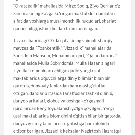
“O’ratepalik” mahallasida Mirzo Sodiq, Ziyo Qorilar o’z
zamonasining ko’zga ko’ringan maktabdor domlalari
sifatida yoshlarga musulmonchilik huquqlari, shariat
qonunchiligi, islom dinidan ta’lim berishgan.
Jizzax shahridagi O’rda qal’asining shimoli-sharqiy
mavzesida, “Toshkentlik”, “Jizzaxlik” mahallalarida
Sadriddin Mahsum, Muhammad qori, “Qalandarxona”
mahallasida Mulla Sobir domla, Mulla Hasan singari
ziyolilar tomonidan ochilgan jadid yangi usul
maktablarida o’quvchilarga diniy bilimlar bilan bir
qatorda, dunyoviy fanlardan ham mashg’ulotlar
o’tilgan, darslar o’rtasida tanaffuslar tashkil qilinib,
dunyo xaritalari, globus va boshqa ko’rgazmali
qurollardan keng foydalanish yo’lga qo’yilgan. Yangi
usul maktablarida islom dinini o’qitish bilan bir qatorda,
dunyoviy ilmiy bilimlarni o’rgatishga ham alohida
e’tibor berilgan. Jizzaxlik keksalar Nazirtosh Hazratqul