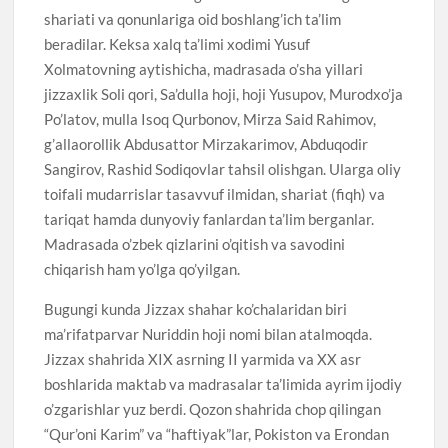
shariati va qonunlariga oid boshlang’ich ta’lim
beradilar. Keksa xalq ta’limi xodimi Yusuf
Xolmatovning aytishicha, madrasada o’sha yillari
jizzaxlik Soli qori, Sa’dulla hoji, hoji Yusupov, Murodxo’ja
Po’latov, mulla Isoq Qurbonov, Mirza Said Rahimov,
g’allaorollik Abdusattor Mirzakarimov, Abduqodir
Sangirov, Rashid Sodiqovlar tahsil olishgan. Ularga oliy
toifali mudarrislar tasavvuf ilmidan, shariat (fiqh) va
tariqat hamda dunyoviy fanlardan ta’lim berganlar.
Madrasada o’zbek qizlarini o’qitish va savodini
chiqarish ham yo’lga qo’yilgan.
Bugungi kunda Jizzax shahar ko’chalaridan biri
ma’rifatparvar Nuriddin hoji nomi bilan atalmoqda.
Jizzax shahrida XIX asrning II yarmida va XX asr
boshlarida maktab va madrasalar ta’limida ayrim ijodiy
o’zgarishlar yuz berdi. Qozon shahrida chop qilingan
“Qur’oni Karim” va “haftiyak”lar, Pokiston va Erondan