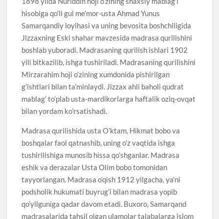
1898 yilda Nuriddin hoji o’zining shaxsiy mablag’i
hisobiga qo’li gul me’mor-usta Ahmad Yunus
Samarqandiy loyihasi va uning bevosita boshchiligida
Jizzaxning Eski shahar mavzesida madrasa qurilishini
boshlab yuboradi. Madrasaning qurilish ishlari 1902
yili bitkazilib, ishga tushiriladi. Madrasaning qurilishini
Mirzarahim hoji o’zining xumdonida pishirilgan
g’ishtlari bilan ta’minlaydi. Jizzax ahli baholi qudrat
mablag’ to’plab usta-mardikorlarga haftalik oziq-ovqat
bilan yordam ko’rsatishadi.
Madrasa qurilishida usta O’ktam, Hikmat bobo va
boshqalar faol qatnashib, uning o’z vaqtida ishga
tushirilishiga munosib hissa qo’shganlar. Madrasa
eshik va derazalar Usta Olim bobo tomonidan
tayyorlangan. Madrasa o’qish 1912 yilgacha, ya’ni
podsholik hukumati buyrug’i bilan madrasa yopib
qo’yilguniga qadar davom etadi. Buxoro, Samarqand
madrasalarida tahsil olgan ulamolar talabalarga islom