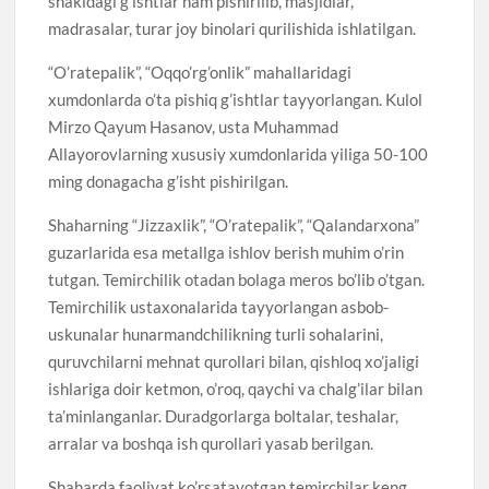
shakldagi g’ishtlar ham pishirilib, masjidlar,
madrasalar, turar joy binolari qurilishida ishlatilgan.
“O’ratepalik”, “Oqqo’rg’onlik” mahallaridagi
xumdonlarda o’ta pishiq g’ishtlar tayyorlangan. Kulol
Mirzo Qayum Hasanov, usta Muhammad
Allayorovlarning xususiy xumdonlarida yiliga 50-100
ming donagacha g’isht pishirilgan.
Shaharning “Jizzaxlik”, “O’ratepalik”, “Qalandarxona”
guzarlarida esa metallga ishlov berish muhim o’rin
tutgan. Temirchilik otadan bolaga meros bo’lib o’tgan.
Temirchilik ustaxonalarida tayyorlangan asbob-
uskunalar hunarmandchilikning turli sohalarini,
quruvchilarni mehnat qurollari bilan, qishloq xo’jaligi
ishlariga doir ketmon, o’roq, qaychi va chalg’ilar bilan
ta’minlanganlar. Duradgorlarga boltalar, teshalar,
arralar va boshqa ish qurollari yasab berilgan.
Shaharda faoliyat ko’rsatayotgan temirchilar keng