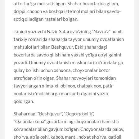
attorlar”ga mol sotishgan. Shahar bozorlarida gilam,
do’ppi, chopon va boshqa iste’mol mollari bilan savdo-
sotiq qiladigan rastalari bo’lgan.
Taniqli yozuvchi Nazir Safarov o’zining “Navro’z” nomli
tarixiy romanida shaharda tayyor umumiy ovqatlanish
mahsulotlari bilan Beshquvur, Eski shahardagi
bozorlarda savdo qilish ham yaxshi yo’lga qo’yilganini
yozadi. Umumiy ovqatlanish maskanlari xo’randalarga
qulay bo’lishi uchun oshxona, choyxonalar bozor
atrofidan o’rin olgan. Shahar novvoylari tomonidan
tayyorlangan xilma-xil obi non, chalpak non, patir
nonlar iste’molchilarga manzur bo’lganini yozib
qoldirgan.
Shahardagi “Beshquvur”, “Oqqo’rg’onlik”,
“Qalandarxona” guzarlarining choyxonalari hamisha
xo’randalar bilan gavjum bo’lgan. Choyxonalarda palov,
sho’rva, go’ja oshi, kabob, manti, no’xat sho’rva, qatiqli