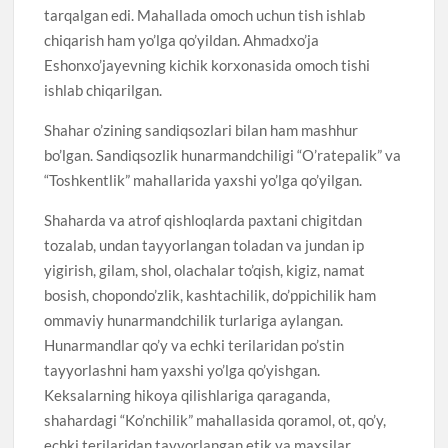
tarqalgan edi. Mahallada omoch uchun tish ishlab
chiqarish ham yo’lga qo’yildan. Ahmadxo’ja
Eshonxo’jayevning kichik korxonasida omoch tishi
ishlab chiqarilgan.
Shahar o’zining sandiqsozlari bilan ham mashhur
bo’lgan. Sandiqsozlik hunarmandchiligi “O’ratepalik” va
“Toshkentlik” mahallarida yaxshi yo’lga qo’yilgan.
Shaharda va atrof qishloqlarda paxtani chigitdan
tozalab, undan tayyorlangan toladan va jundan ip
yigirish, gilam, shol, olachalar to’qish, kigiz, namat
bosish, chopondo’zlik, kashtachilik, do’ppichilik ham
ommaviy hunarmandchilik turlariga aylangan.
Hunarmandlar qo’y va echki terilaridan po’stin
tayyorlashni ham yaxshi yo’lga qo’yishgan.
Keksalarning hikoya qilishlariga qaraganda,
shahardagi “Ko’nchilik” mahallasida qoramol, ot, qo’y,
echki terilaridan tayyorlangan etik va maxsilar,