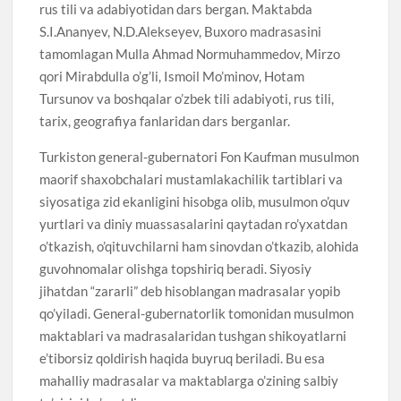
rus tili va adabiyotidan dars bergan. Maktabda
S.I.Ananyev, N.D.Alekseyev, Buxoro madrasasini
tamomlagan Mulla Ahmad Normuhammedov, Mirzo
qori Mirabdulla o’g’li, Ismoil Mo’minov, Hotam
Tursunov va boshqalar o’zbek tili adabiyoti, rus tili,
tarix, geografiya fanlaridan dars berganlar.
Turkiston general-gubernatori Fon Kaufman musulmon
maorif shaxobchalari mustamlakachilik tartiblari va
siyosatiga zid ekanligini hisobga olib, musulmon o’quv
yurtlari va diniy muassasalarini qaytadan ro’yxatdan
o’tkazish, o’qituvchilarni ham sinovdan o’tkazib, alohida
guvohnomalar olishga topshiriq beradi. Siyosiy
jihatdan “zararli” deb hisoblangan madrasalar yopib
qo’yiladi. General-gubernatorlik tomonidan musulmon
maktablari va madrasalaridan tushgan shikoyatlarni
e’tiborsiz qoldirish haqida buyruq beriladi. Bu esa
mahalliy madrasalar va maktablarga o’zining salbiy