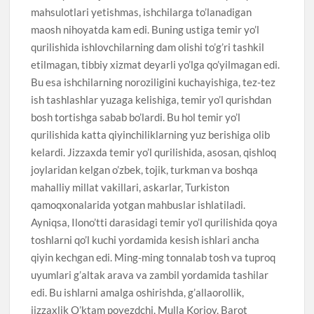
mahsulotlari yetishmas, ishchilarga to’lanadigan
maosh nihoyatda kam edi. Buning ustiga temir yo’l
qurilishida ishlovchilarning dam olishi to’g’ri tashkil
etilmagan, tibbiy xizmat deyarli yo’lga qo’yilmagan edi.
Bu esa ishchilarning noroziligini kuchayishiga, tez-tez
ish tashlashlar yuzaga kelishiga, temir yo’l qurishdan
bosh tortishga sabab bo’lardi. Bu hol temir yo’l
qurilishida katta qiyinchiliklarning yuz berishiga olib
kelardi. Jizzaxda temir yo’l qurilishida, asosan, qishloq
joylaridan kelgan o’zbek, tojik, turkman va boshqa
mahalliy millat vakillari, askarlar, Turkiston
qamoqxonalarida yotgan mahbuslar ishlatiladi.
Ayniqsa, Ilono’tti darasidagi temir yo’l qurilishida qoya
toshlarni qo’l kuchi yordamida kesish ishlari ancha
qiyin kechgan edi. Ming-ming tonnalab tosh va tuproq
uyumlari g’altak arava va zambil yordamida tashilar
edi. Bu ishlarni amalga oshirishda, g’allaorollik,
jizzaxlik O’ktam poyezdchi, Mulla Korjov, Barot