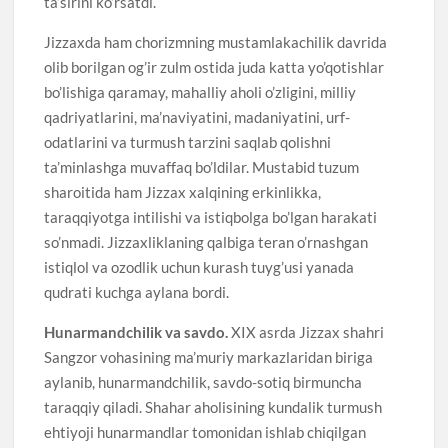
ta’sirini ko’rsatdi.
Jizzaxda ham chorizmning mustamlakachilik davrida
olib borilgan og’ir zulm ostida juda katta yo’qotishlar
bo’lishiga qaramay, mahalliy aholi o’zligini, milliy
qadriyatlarini, ma’naviyatini, madaniyatini, urf-
odatlarini va turmush tarzini saqlab qolishni
ta’minlashga muvaffaq bo’ldilar. Mustabid tuzum
sharoitida ham Jizzax xalqining erkinlikka,
taraqqiyotga intilishi va istiqbolga bo’lgan harakati
so’nmadi. Jizzaxliklaning qalbiga teran o’rnashgan
istiqlol va ozodlik uchun kurash tuyg’usi yanada
qudrati kuchga aylana bordi.
Hunarmandchilik va savdo.
XIX asrda Jizzax shahri
Sangzor vohasining ma’muriy markazlaridan biriga
aylanib, hunarmandchilik, savdo-sotiq birmuncha
taraqqiy qiladi. Shahar aholisining kundalik turmush
ehtiyoji hunarmandlar tomonidan ishlab chiqilgan