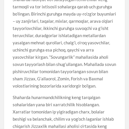
tarmoqli va tor ixtisosli sohalarga qarab uch guruhga
bo’lingan. Birinchi guruhga mayda uy-ro’zg’or buyumlari
– uy zanjirlari, taqalar, mixlar, qarmoqlar, arava o’qlari
tayyorlovchilar, ikkinchi guruhga suvoqchi va g’isht
teruvchilar, duradgorlar ishlatadigan metallardan
yasalgan mehnat qurollari, chalg’i, o’roq yasovchilar,
uchinchi guruhga esa pichoq, qaychi va arra
yasovchilar kirgan. “Sovungarlik” mahallasida aholi
sovun tayyorlash bilan shug’ullangan. Mahallada sovun
pishiruvchilar tomonidan tayyorlangan sovun bilan
sham Jizzax, G’allaorol, Zomin, Forish va Baxmal
volostlarining bozorlarida xaridorgir bo’lgan.
Shaharda hunarmandchilikning keng tarqalgan
sohalaridan yana biri xarratchilik hisoblangan.
Xarratlar tomonidan ip yigiradigan charx, bolalar
beshigi va belanchak, chilim va yog’och laganlar ishlab
chiqarish Jizzaxlik mahallasi aholisi o’rtasida keng