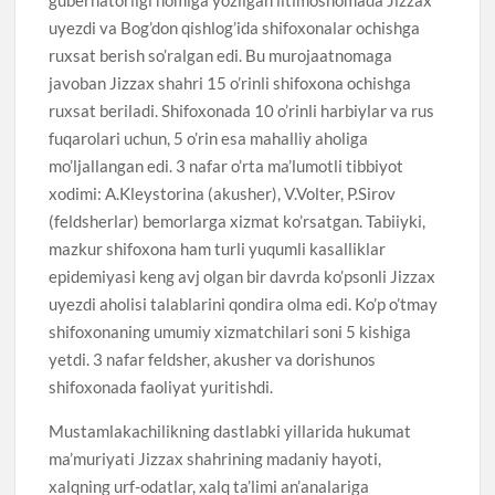
uyezdi va Bog’don qishlog’ida shifoxonalar ochishga
ruxsat berish so’ralgan edi. Bu murojaatnomaga
javoban Jizzax shahri 15 o’rinli shifoxona ochishga
ruxsat beriladi. Shifoxonada 10 o’rinli harbiylar va rus
fuqarolari uchun, 5 o’rin esa mahalliy aholiga
mo’ljallangan edi. 3 nafar o’rta ma’lumotli tibbiyot
xodimi: A.Kleystorina (akusher), V.Volter, P.Sirov
(feldsherlar) bemorlarga xizmat ko’rsatgan. Tabiiyki,
mazkur shifoxona ham turli yuqumli kasalliklar
epidemiyasi keng avj olgan bir davrda ko’psonli Jizzax
uyezdi aholisi talablarini qondira olma edi. Ko’p o’tmay
shifoxonaning umumiy xizmatchilari soni 5 kishiga
yetdi. 3 nafar feldsher, akusher va dorishunos
shifoxonada faoliyat yuritishdi.
Mustamlakachilikning dastlabki yillarida hukumat
ma’muriyati Jizzax shahrining madaniy hayoti,
xalqning urf-odatlar, xalq ta’limi an’analariga