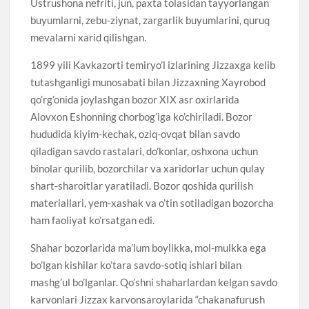
Ustrushona nefriti, jun, paxta tolasidan tayyorlangan
buyumlarni, zebu-ziynat, zargarlik buyumlarini, quruq
mevalarni xarid qilishgan.
1899 yili Kavkazorti temiryo’l izlarining Jizzaxga kelib
tutashganligi munosabati bilan Jizzaxning Xayrobod
qo’rg’onida joylashgan bozor XIX asr oxirlarida
Alovxon Eshonning chorbog’iga ko’chiriladi. Bozor
hududida kiyim-kechak, oziq-ovqat bilan savdo
qiladigan savdo rastalari, do’konlar, oshxona uchun
binolar qurilib, bozorchilar va xaridorlar uchun qulay
shart-sharoitlar yaratiladi. Bozor qoshida qurilish
materiallari, yem-xashak va o’tin sotiladigan bozorcha
ham faoliyat ko’rsatgan edi.
Shahar bozorlarida ma’lum boylikka, mol-mulkka ega
bo’lgan kishilar ko’tara savdo-sotiq ishlari bilan
mashg’ul bo’lganlar. Qo’shni shaharlardan kelgan savdo
karvonlari Jizzax karvonsaroylarida “chakanafurush