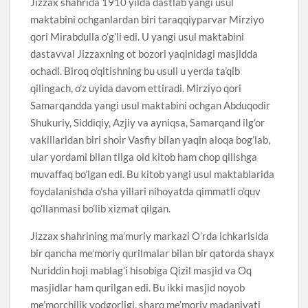
Jizzax shahrida 1910 yilda dastlab yangi usul
maktabini ochganlardan biri taraqqiyparvar Mirziyo
qori Mirabdulla o’g’li edi. U yangi usul maktabini
dastavval Jizzaxning ot bozori yaqinidagi masjidda
ochadi. Biroq o’qitishning bu usuli u yerda ta’qib
qilingach, o’z uyida davom ettiradi. Mirziyo qori
Samarqandda yangi usul maktabini ochgan Abduqodir
Shukuriy, Siddiqiy, Azjiy va ayniqsa, Samarqand ilg’or
vakillaridan biri shoir Vasfiy bilan yaqin aloqa bog’lab,
ular yordami bilan tilga oid kitob ham chop qilishga
muvaffaq bo’lgan edi. Bu kitob yangi usul maktablarida
foydalanishda o’sha yillari nihoyatda qimmatli o’quv
qo’llanmasi bo’lib xizmat qilgan.
Jizzax shahrining ma’muriy markazi O’rda ichkarisida
bir qancha me’moriy qurilmalar bilan bir qatorda shayx
Nuriddin hoji mablag’i hisobiga Qizil masjid va Oq
masjidlar ham qurilgan edi. Bu ikki masjid noyob
me’morchilik yodgorligi, sharq me’moriy madaniyati