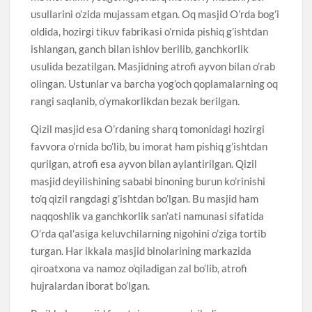
usullarini o’zida mujassam etgan. Oq masjid O’rda bog’i
oldida, hozirgi tikuv fabrikasi o’rnida pishiq g’ishtdan
ishlangan, ganch bilan ishlov berilib, ganchkorlik
usulida bezatilgan. Masjidning atrofi ayvon bilan o’rab
olingan. Ustunlar va barcha yog’och qoplamalarning oq
rangi saqlanib, o’ymakorlikdan bezak berilgan.
Qizil masjid esa O’rdaning sharq tomonidagi hozirgi
favvora o’rnida bo’lib, bu imorat ham pishiq g’ishtdan
qurilgan, atrofi esa ayvon bilan aylantirilgan. Qizil
masjid deyilishining sababi binoning burun ko’rinishi
to’q qizil rangdagi g’ishtdan bo’lgan. Bu masjid ham
naqqoshlik va ganchkorlik san’ati namunasi sifatida
O’rda qal’asiga keluvchilarning nigohini o’ziga tortib
turgan. Har ikkala masjid binolarining markazida
qiroatxona va namoz o’qiladigan zal bo’lib, atrofi
hujralardan iborat bo’lgan.