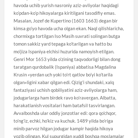
havoda uchib yurish nasroniy aziz-avliyolar haqidagi
ko’pdan-ko’p hikoyalarga kiritilgani tasodifiy emas.
Masalan, Jozef de Kupertino (1603 1663) degan bir
kimsa go’yo havoda ucha olgan ekan. Naql qilishlaricha,
chormixga tortilgan Iso Masih suvrati solingan butga
tomon sakkiz yard tepaga ko’tarilgan va hatto bu
mo’jiza Ispaniya elchisi huzurida namoyish etilgan.
Genri Mor 1653 yilda o’zining taqvodorligi bilan dong
taratgan qurdobalik (Ispaniya) abbatisa Magdalina
Krusin «yerdan uch yoki to’rt qatlov bo’yi ko’tarila
olgan»ligini xabar qilgan edi. Qizig’i shundaki, xalq
fantaziyasi uchish qobiliyatini aziz-avliyolarga ham,
jodugarlarga ham birdek ravo ko’ravergan. Albatta,
harakatlanish vositalari ham batafsil tasvirlangan.
Avvalboshda ular oddiy jonzotlar edi: qora qo’chqor,
to’ng’iz, echki, ho’kiz va kuchuk. 1489 yilda bo’riga
minib parvoz hilgan jodugar kampir haqida hikoya
yozib olingan. Kul supurgidan xuddi boshqa moslamalar