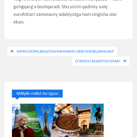
go’ngqarg’a boshqaradi. Shu yo’sin qadimiy xalq
xurofotlari zamonaviy adabiyotga ham singisha olar
ekan.
Post
KIMNI DORILBAQODA RAHNAMO DEB HISOBLASHGAN?
menyusi
O’RMON ALVASTISI NIMA?
Milliylik-millat ko’zgusi