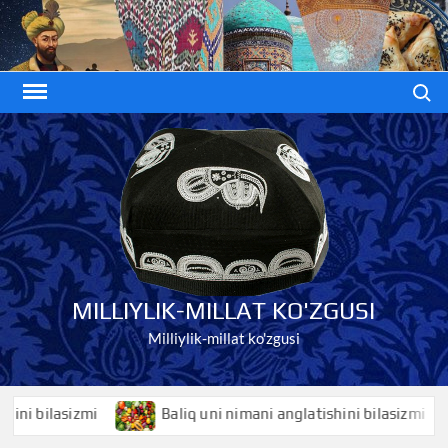
Skip
to
content
Search
MILLIYLIK-MILLAT KO'ZGUSI
Milliylik-millat ko'zgusi
ilasizmi
Baliq uni nimani anglatishini bilasizmi