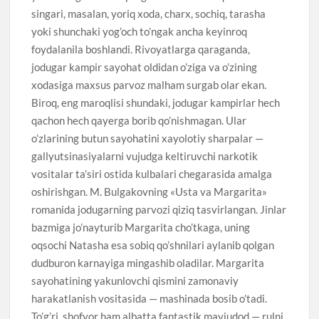
singari, masalan, yoriq xoda, charx, sochiq, tarasha
yoki shunchaki yog’och to’ngak ancha keyinroq
foydalanila boshlandi. Rivoyatlarga qaraganda,
jodugar kampir sayohat oldidan o’ziga va o’zining
xodasiga maxsus parvoz malham surgab olar ekan.
Biroq, eng maroqlisi shundaki, jodugar kampirlar hech
qachon hech qayerga borib qo’nishmagan. Ular
o’zlarining butun sayohatini xayolotiy sharpalar —
gallyutsinasiyalarni vujudga keltiruvchi narkotik
vositalar ta’siri ostida kulbalari chegarasida amalga
oshirishgan. M. Bulgakovning «Usta va Margarita»
romanida jodugarning parvozi qiziq tasvirlangan. Jinlar
bazmiga jo’nayturib Margarita cho’tkaga, uning
oqsochi Natasha esa sobiq qo’shnilari aylanib qolgan
dudburon karnayiga mingashib oladilar. Margarita
sayohatining yakunlovchi qismini zamonaviy
harakatlanish vositasida — mashinada bosib o’tadi.
To’g’ri, shofyor ham albatta fantastik mavjudod — rulni