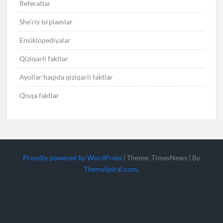
Referatlar
She’riy to’plamlar
Ensiklopediyalar
Qiziqarli faktlar
Ayollar haqida qiziqarli faktlar
Qisqa faktlar
Proudly powered by WordPress
|
Theme: TimesNews
|
By
ThemeSpiral.com
.