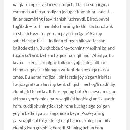
xalqlarining ertaklari va cho’pchaklarida supurgida
osmonda uchib yuradigan jodugar kampirlar to’dasi —
jinlar bazmining tasvirlanishi uchraydi. Biroq, savol
tug’iladi — turli mamlakatlarning folklorida bunchalik
o’xshash tasvir qayerdan paydo bo’lgan? Asosiy
sabablardan biri — Injildan olingan hikoyatlardan
istifoda etish. Bu kitobda Shaytonning Masihni baland
toqqa ko’tarib ketishi haqida nahl qilinadi. Albatga, bu
lavha — keng tarqalgan folklor syujetining bilinar-
bilinmas qayta ishlangan variantidan boshqa narsa
emas. Bu narsa mo’jizali bir tarzda joy o’zgartirishlar
haqidagi afsonalarning kelib chiqishi nechog’li qadimiy
ekanligini isbotlaydi. Perseyning iloh Germesdan olgan
shippak yordamida parvoz qilishi haqidagi antik asotir
ham, xuddi shuningdek sohirona kuchga ega bo’lgan
yog’ni badaniga surkaganidan keyin Psixeyaning
parvoz qilishi to’grisidagi naql ham ularning qadimiy
ekanligidan guvohlik beradi. Shuning uchun ham