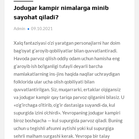
Jodugar kampir nimalarga minib
sayohat qiladi?
Admin
09.10.2021
Xalq fantaziyasi o’zi yaratgan personajlarni har doim
bag’oyat g’aroyib qobiliyatlar bilan quvvatlantiradi.
Havoda parvoz qilish oddiy odam uchun hamisha eng
g’aroyib ish bo’lganligi tufayli deyarli barcha
mamlakatlarning ins-jins haqida naqllar uchraydigan
folklorida ular ucha olish qobiliyati bilan
quvvatlantirilgan. Siz, muqarrarki, ertaklar o’qigansiz
va jodugar kampir qay tariqa parvoz qilganini bilasiz. U
«o’g’irchaga o’ltirib, o’g’ir dastasiga suyandi-da, kul
supurgida izini o’chirdi». Yevropaning jodugar kampiri
biroz boshqacha — kul supurgida parvoz qiladi. Buning
uchun u tegishli afsunni aytishi yoki kul supurgiga
sehrli malham surgashi kerak. Yevropa bir talay