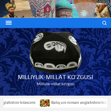
Skip
to
content
Search
MILLIYLIK-MILLAT KO'ZGUSI
Milliylik-millat ko'zgusi
ishini bilasizmi
Baliq uni nimani anglatishini bilasizmi