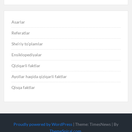
Asarlar
Referatlar
She’riy to’plamlar
Ensiklopediyalar
Qiziqarli faktlar
Ayollar haqida qiziqarli faktlar
Qisqa faktlar
Proudly powered by WordPress
|
Theme: TimesNews
|
By
ThemeSpiral.com
.