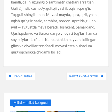
bandli, qalin, uzunligi 6 santimetr, chetlari arra tishli.
Guli 2 jinsli, xushbo’y, gultoji yashil, oqish-qo’ng’ir.
To’pguli shingilsimon. Mevasi mayda, qora, qizil, yashil,
oqish-qo’ng’ir-sariq, sershira, nordon. Aprelda gullab
iyul — avgustda meva beradi. Toshkent, Samarqand,
Qashqadaryo va Surxondaryo viloyati tog’lari hamda
soy bo’ylarida o’sadi. Kamxastakka payvand qilingan
gilos va olvolilar tez o’sadi, mevasi erta pishadi va
qurg’oqchilikka chidamli bo’ladi.
Post
KAMCHATKA
KAPTARXONA G’ORI
menyusi
Milliylik-millat ko’zgusi