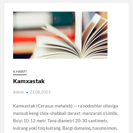
K HARFI
Kamxastak
Admin
23.08.2023
Kamxastak (Cerasus mahaleb) — ra’nodoshlar oilasiga
mansub keng shox-shabbali daraxt; manzarali o’simlik.
Bo’yi 10-12 metr. Tana diametri 20-30 santimetr,
kulrang yoki to’q kulrang. Bargi dumaloq, tuxumsimon,