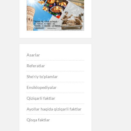
Asarlar
Referatlar
She’riy to’plamlar
Ensiklopediyalar
Qiziqarli faktlar
Ayollar haqida qiziqarli faktlar
Qisqa faktlar