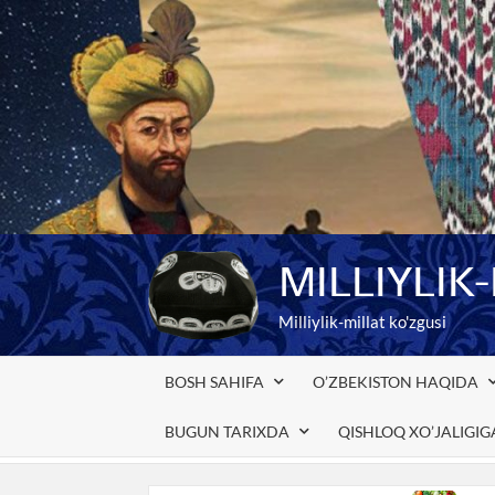
Skip
to
content
MILLIYLIK
Milliylik-millat ko'zgusi
BOSH SAHIFA
O’ZBEKISTON HAQIDA
BUGUN TARIXDA
QISHLOQ XO’JALIGI