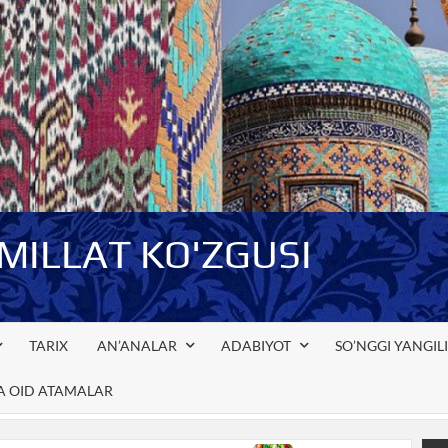
-MILLAT KO'ZGUSI
TARIX
AN’ANALAR
ADABIYOT
SO’NGGI YANGIL
GA OID ATAMALAR