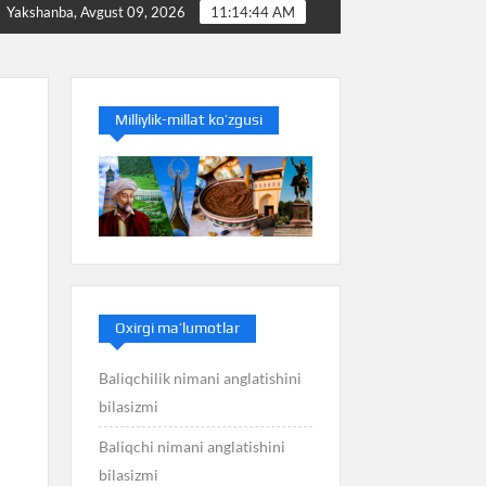
ilasizmi
Baliq nimani anglatishini bilasizmi
Bala
Yakshanba, Avgust 09, 2026
11:14:45 AM
Milliylik-millat ko’zgusi
Oxirgi ma’lumotlar
Baliqchilik nimani anglatishini
bilasizmi
Baliqchi nimani anglatishini
bilasizmi