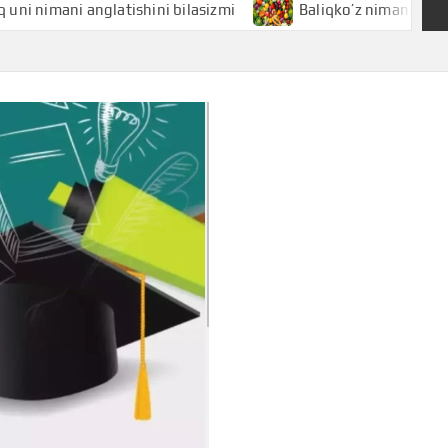
ani anglatishini bilasizmi
Baliqko’z nimani anglatishini b