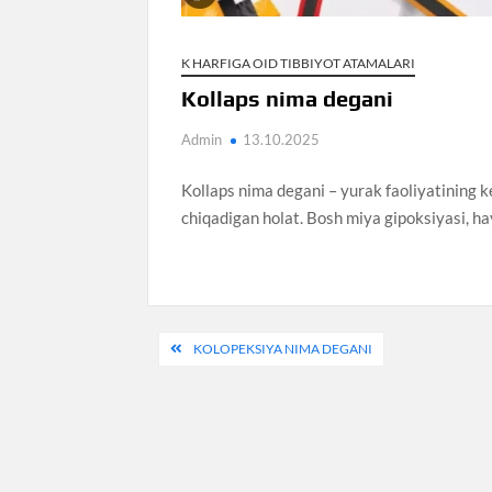
K HARFIGA OID TIBBIYOT ATAMALARI
Kollaps nima degani
Admin
13.10.2025
Kollaps nima degani – yurak faoliyatining k
chiqadigan holat. Bosh miya gipoksiyasi, hay
Post
KOLOPEKSIYA NIMA DEGANI
menyusi