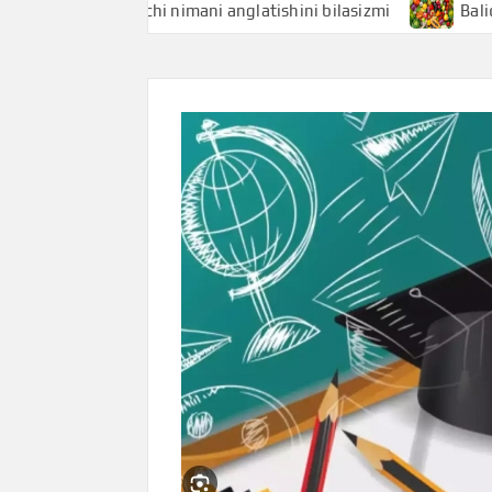
Baliqchi nimani anglatishini bilasizmi
Baliq uni nim