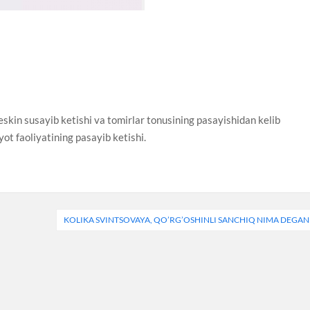
eskin susayib ketishi va tomirlar tonusining pasayishidan kelib
ot faoliyatining pasayib ketishi.
KOLIKA SVINTSOVAYA, QO’RG’OSHINLI SANCHIQ NIMA DEGAN