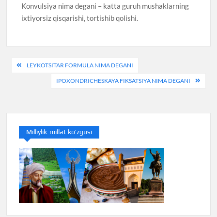
Konvulsiya nima degani – katta guruh mushaklarning
ixtiyorsiz qisqarishi, tortishib qolishi.
Post
LEYKOTSITAR FORMULA NIMA DEGANI
menyusi
IPOXONDRICHESKAYA FIKSATSIYA NIMA DEGANI
Milliylik-millat ko’zgusi