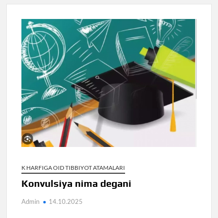
K HARFIGA OID TIBBIYOT ATAMALARI
Konvulsiya nima degani
Admin
14.10.2025