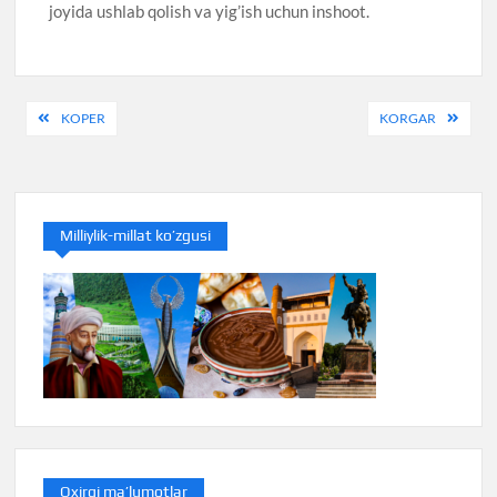
joyida ushlab qolish va yig’ish uchun inshoot.
Post
KOPER
KORGAR
menyusi
Milliylik-millat ko’zgusi
Oxirgi ma’lumotlar