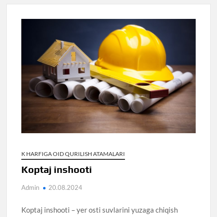
K HARFIGA OID QURILISH ATAMALARI
Koptaj inshooti
Admin
20.08.2024
Koptaj inshooti – yer osti suvlarini yuzaga chiqish