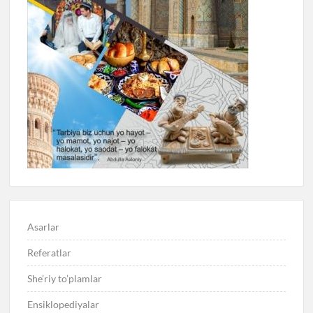
Asarlar
Referatlar
She’riy to’plamlar
Ensiklopediyalar