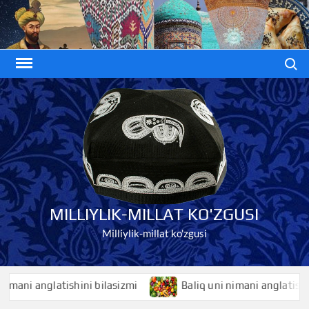
Skip
to
content
Search
MILLIYLIK-MILLAT KO'ZGUSI
Milliylik-millat ko'zgusi
i anglatishini bilasizmi
Baliq uni nimani anglatishini bil