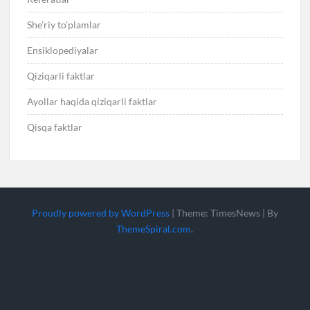
She’riy to’plamlar
Ensiklopediyalar
Qiziqarli faktlar
Ayollar haqida qiziqarli faktlar
Qisqa faktlar
Proudly powered by WordPress
|
Theme: TimesNews
|
By
ThemeSpiral.com
.