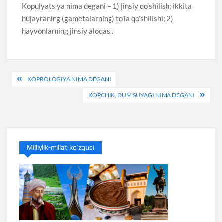
Kopulyatsiya nima degani – 1) jinsiy qo’shilish; ikkita
hujayraning (gametalarning) to’la qo’shilishi; 2)
hayvonlarning jinsiy aloqasi.
Post
KOPROLOGIYA NIMA DEGANI
menyusi
KOPCHIK, DUM SUYAGI NIMA DEGANI
Milliylik-millat ko’zgusi