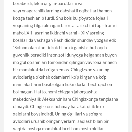
boraberdi, lekin qirg’in-barotlarni va
vayronagarchiliklarning dahshatli oqibatlari hamon
ko’zga tashlanib turdi. Shu bois bu g’oyatda fojeali
voqeaning tilga olmagan birorta tarixchini topish amri
mahol. XIII asrning ikkinchi yarmi – XIV asrning
boshlarida yashagan Rashididdin shunday yozgan edi:
“Solnomalarni aql-idrok bilan o’rganish shu haqda
guvohlik beradiki inson zoti dunyoga kelgandan buyon
mo’g’ul qo’shinlari tomonidan qilingan vayronalar hech
bir mamlakatda bo’lgan emas. Chingizxon va uning
avlodlariga o’xshab odamlarni ko’p kirgan va ko’p
mamlakatlarni bosib olgan hukmdorlar hech qachon
bo’lmagan. Hatto, nomi chiqqan jahongashta
makedoniyalik Aleksandr ham Chingizxonga tenglasha
olmaydi. Chingizxon shohmay harakat qilib ko’p
xalqlarni bo’ysindirdi. Uning o’g’illari va so’ngra
avlodlari urushib olingan yerlarni saqlash bilan bir
vaqtda boshqa mamlakatlarni ham bosib oldilar.