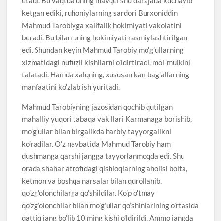
etadi. Bu vaqtda uning mavqei shu darajada kuchayib
ketgan ediki, ruhoniylarning sardori Burxoniddin
Mahmud Tarobiyga xalifalik hokimiyati vakolatini
beradi. Bu bilan uning hokimiyati rasmiylashtirilgan
edi. Shundan keyin Mahmud Tarobiy mo’g’ullarning
xizmatidagi nufuzli kishilarni o’ldirtiradi, mol-mulkini
talatadi. Hamda xalqning, xususan kambag’allarning
manfaatini ko’zlab ish yuritadi.
Mahmud Tarobiyning jazosidan qochib qutilgan
mahalliy yuqori tabaqa vakillari Karmanaga borishib,
mo’g’ullar bilan birgalikda harbiy tayyorgalikni
ko’radilar. O’z navbatida Mahmud Tarobiy ham
dushmanga qarshi jangga tayyorlanmoqda edi. Shu
orada shahar atrofidagi qishloqlarning aholisi bolta,
ketmon va boshqa narsalar bilan qurollanib,
qo’zg’olonchilarga qo’shildilar. Ko’p o’tmay
qo’zg’olonchilar bilan mo’g’ullar qo’shinlarining o’rtasida
qattiq jang bo’lib 10 ming kishi o’ldirildi. Ammo jangda