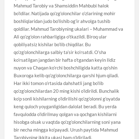
Mahmud Tarobiy va Shamsiddin Mahbubi halok
bo’ldilar. Natijada qo’zg’olonchilar o’zlarining mohir
boshliqlaridan judo bo’lishib og’ir ahvolga tushib
qoldilar. Mahmud Tarobiyning ukalari – Muhammad va
Ali qo’zg’olon rahbarligiga o’tkazildi. Biroq ular
qobiliyatsiz kishilar bo’lib chiqdilar. Bu
qo’zg’olonchilarga salbiy ta’sir ko’rsatdi. O’sha
ko’rsatilgan jangdan bir hafta o’tgandan keyin Ildiz
nuyon va Chaqan ko’rchi boshchiligida katta qo’shin
Buxoroga kelib qo’zg’olonchilarga qarshi hjum qiladi.
Har ikki tomon o’rtasida dahshatli jang bo’lib
qo’zg’olonchilardan 20 ming kishi o’ldirildi. Bunchalik
ko’p sonli kishilarning o’ldirilishi qo’zg’olonni g’oyatda
keng quloch yoyganligidan dalolat beradi. Bu yerda
favqulodda o’ldirilmay qolgan va qochgan kishilarni
hisobga olsak u vaqtda qo’zg’olonchilarning soni yana
bir necha mingga ko’payadi. Urush paytida Mahmud
Tarobiyning ikkita ukasi ham o’ldiriladi.