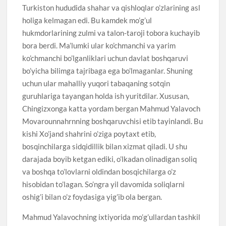
Turkiston hududida shahar va qishloqlar o’zlarining asl
holiga kelmagan edi. Bu kamdek mo’g’ul
hukmdorlarining zulmi va talon-taroji tobora kuchayib
bora berdi. Ma’lumki ular ko’chmanchi va yarim
ko’chmanchi bo’lganliklari uchun davlat boshqaruvi
bo’yicha bilimga tajribaga ega bo’lmaganlar. Shuning
uchun ular mahalliy yuqori tabaqaning sotqin
guruhlariga tayangan holda ish yuritdilar. Xususan,
Chingizxonga katta yordam bergan Mahmud Yalavoch
Movarounnahrnning boshqaruvchisi etib tayinlandi. Bu
kishi Xo’jand shahrini o’ziga poytaxt etib,
bosqinchilarga sidqidillik bilan xizmat qiladi. U shu
darajada boyib ketgan ediki, o’lkadan olinadigan soliq
va boshqa to’lovlarni oldindan bosqichilarga o’z
hisobidan to’lagan. So’ngra yil davomida soliqlarni
oshig’i bilan o’z foydasiga yig’ib ola bergan.
Mahmud Yalavochning ixtiyorida mo’g’ullardan tashkil