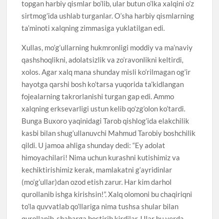
topgan harbiy qismlar bo’lib, ular butun o’lka xalqini o’z
sirtmog’ida ushlab turganlar. O’sha harbiy qismlarning
ta’minoti xalqning zimmasiga yuklatilgan edi.
Xullas, mo’g’ullarning hukmronligi moddiy va ma’naviy
qashshoqlikni, adolatsizlik va zo’ravonlikni keltirdi,
xolos. Agar xalq mana shunday misli ko’rilmagan og’ir
hayotga qarshi bosh ko’tarsa yuqorida ta’kidlangan
fojealarning takrorlanishi turgan gap edi. Ammo
xalqning erksevarligi ustun kelib qo’zg’olon ko’tardi.
Bunga Buxoro yaqinidagi Tarob qishlog’ida elakchilik
kasbi bilan shug’ullanuvchi Mahmud Tarobiy boshchilik
qildi. U jamoa ahliga shunday dedi: “Ey adolat
himoyachilari! Nima uchun kurashni kutishimiz va
kechiktirishimiz kerak, mamlakatni g’ayridinlar
(mo’g’ullar)dan ozod etish zarur. Har kim darhol
qurollanib ishga kirishsin!”. Xalq olomoni bu chaqiriqni
to’la quvvatlab qo’llariga nima tushsa shular bilan
qurollanib, shaharga bostirib kirdilar. Ular bu yerda