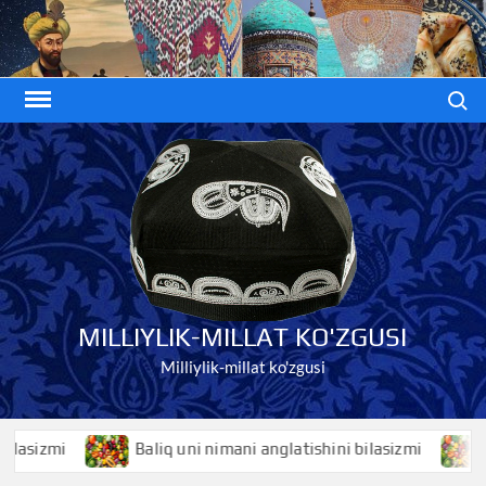
Skip
to
content
Search
MILLIYLIK-MILLAT KO'ZGUSI
Milliylik-millat ko'zgusi
i
Baliq uni nimani anglatishini bilasizmi
Baliqko