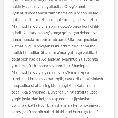
hokimiyat saroyini egalladilar. Qo’zg’olonni
uyushtirishda taniqli olim Shamsiddin Mahbubi faol
qatnashadi. U mazlum xalqni kurashga da’vat etib
Mahmud Tarobiy bilan birga qo’zg’olonga boshchilik
qiladi. Kun sayin qo’zg’olonga qo’shilgan dehqon va
hunarmandlarni soni oshib bordi. Ular bosqinchilar
xizmatini qilib boyigan kishilarni o’ldirdilar va mol-
mulkini taladilar. Shahar ma’muriyatinign vakillari
qo’zg’olon haqida Xo’janddagi Mahmud Yalavochga
yordam so’rab choparni yubordilar. Shuningdek
Mahmud Tarobiyni yashirincha o’ldirish rejasini
tuzdilar. U bundan xabar topib, xavfsizlikni ta’minlash
maqsadida shaharning biqinidagi Abu Xafas nomli
tepalikka o’rnashadi. Bu yerda uning atrofiga uzoq-
yaqin joylardan kelgan ko’p odamlar jipslashadi.
So’ngra u katta kuch bilan shaharga kelib hokimiyat
saroyiga o’rnashib nufuzli kishilarni huzuriga taklif