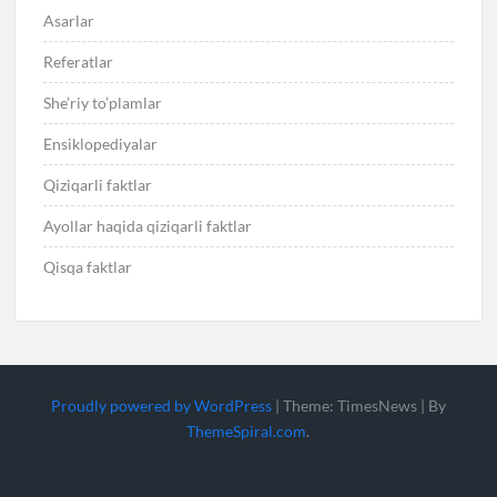
Asarlar
Referatlar
She’riy to’plamlar
Ensiklopediyalar
Qiziqarli faktlar
Ayollar haqida qiziqarli faktlar
Qisqa faktlar
Proudly powered by WordPress
|
Theme: TimesNews
|
By
ThemeSpiral.com
.