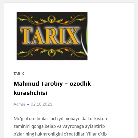
TARIX
Mahmud Tarobiy – ozodlik
kurashchisi
Admin
02.10.2021
Mo’g’ul qo’shinlari uch yil mobaynida Turkiston
zaminini qonga belab va vayronaga aylantirib
o’zlarining hukmronligini o’rnatdilar. Yillar o’tib