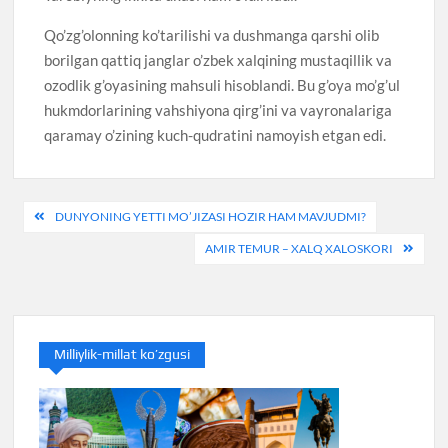
Qo’zg’olonning ko’tarilishi va dushmanga qarshi olib
borilgan qattiq janglar o’zbek xalqining mustaqillik va
ozodlik g’oyasining mahsuli hisoblandi. Bu g’oya mo’g’ul
hukmdorlarining vahshiyona qirg’ini va vayronalariga
qaramay o’zining kuch-qudratini namoyish etgan edi.
Post
DUNYONING YETTI MO’JIZASI HOZIR HAM MAVJUDMI?
menyusi
AMIR TEMUR – XALQ XALOSKORI
Milliylik-millat ko’zgusi