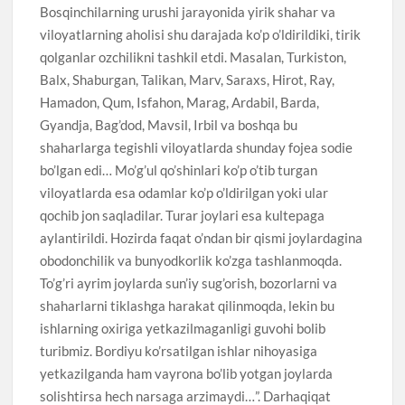
Bosqinchilarning urushi jarayonida yirik shahar va
viloyatlarning aholisi shu darajada ko’p o’ldirildiki, tirik
qolganlar ozchilikni tashkil etdi. Masalan, Turkiston,
Balx, Shaburgan, Talikan, Marv, Saraxs, Hirot, Ray,
Hamadon, Qum, Isfahon, Marag, Ardabil, Barda,
Gyandja, Bag’dod, Mavsil, Irbil va boshqa bu
shaharlarga tegishli viloyatlarda shunday fojea sodie
bo’lgan edi… Mo’g’ul qo’shinlari ko’p o’tib turgan
viloyatlarda esa odamlar ko’p o’ldirilgan yoki ular
qochib jon saqladilar. Turar joylari esa kultepaga
aylantirildi. Hozirda faqat o’ndan bir qismi joylardagina
obodonchilik va bunyodkorlik ko’zga tashlanmoqda.
To’g’ri ayrim joylarda sun’iy sug’orish, bozorlarni va
shaharlarni tiklashga harakat qilinmoqda, lekin bu
ishlarning oxiriga yetkazilmaganligi guvohi bolib
turibmiz. Bordiyu ko’rsatilgan ishlar nihoyasiga
yetkazilganda ham vayrona bo’lib yotgan joylarda
solishtirsa hech narsaga arzimaydi…”. Darhaqiqat