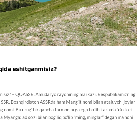
qida eshitganmisiz?
nmisiz? – QQASSR. Amudaryo rayonining markazi. Respublikamizning
 SSR, Boshqirdiston ASSRda ham Mang’it nomi bilan ataluvchi joylar
g nomi. Bu urug’ bir qancha tarmoqlarga ega bo’lib, tarixda “o’n to’rt
a Myanga: ad so’zi bilan bog’liq bo’lib “ming, minglar” degan ma’noni