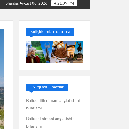
Baliq nimani anglatishini bilasizmi
Balans nimani
Shanba, Avgust 08, 2026
4:21:10 PM
Milliylik-millat ko’zgusi
Oxirgi ma’lumotlar
Baliqchilik nimani anglatishini
bilasizmi
Baliqchi nimani anglatishini
bilasizmi