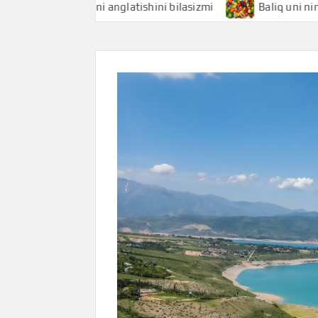
qchi nimani anglatishini bilasizmi
Baliq uni nimani anglat