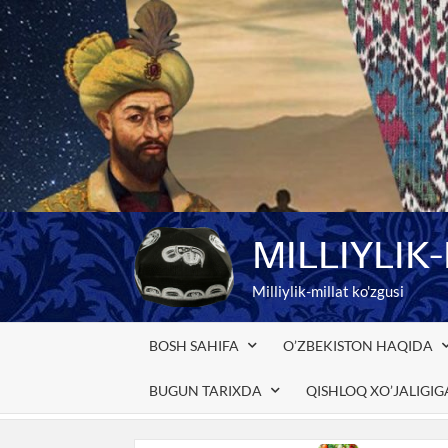
Skip
to
content
MILLIYLIK
Milliylik-millat ko'zgusi
BOSH SAHIFA
O’ZBEKISTON HAQIDA
BUGUN TARIXDA
QISHLOQ XO’JALIGI