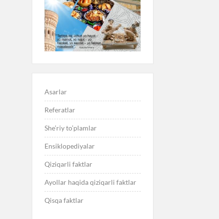
Asarlar
Referatlar
She’riy to’plamlar
Ensiklopediyalar
Qiziqarli faktlar
Ayollar haqida qiziqarli faktlar
Qisqa faktlar