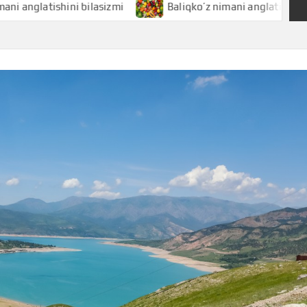
ishini bilasizmi
Baliqko’z nimani anglatishini bilasizmi