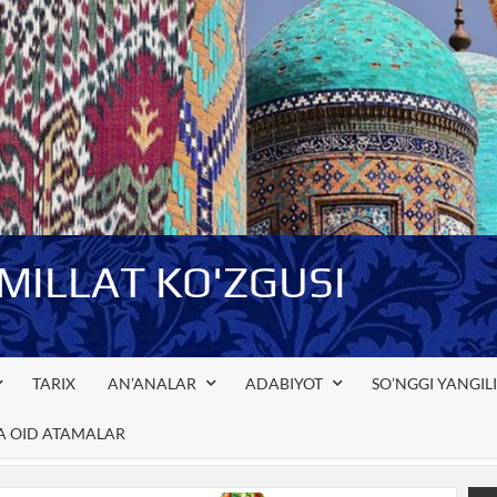
-MILLAT KO'ZGUSI
TARIX
AN’ANALAR
ADABIYOT
SO’NGGI YANGIL
GA OID ATAMALAR