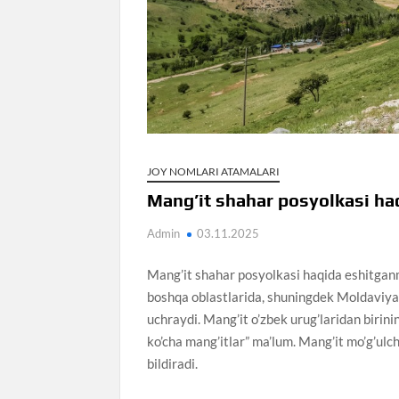
JOY NOMLARI ATAMALARI
Mang’it shahar posyolkasi ha
Admin
03.11.2025
Mang’it shahar posyolkasi haqida eshitga
boshqa oblastlarida, shuningdek Moldaviya
uchraydi. Mang’it o’zbek urug’laridan birinin
ko’cha mang’itlar” ma’lum. Mang’it mo’g’ulch
bildiradi.