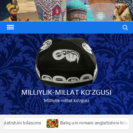
Skip
to
content
Search
MILLIYLIK-MILLAT KO'ZGUSI
Milliylik-millat ko'zgusi
shini bilasizmi
Baliq uni nimani anglatishini bilasizmi