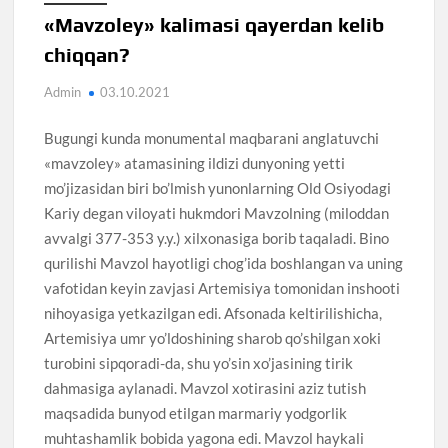
«Mavzoley» kalimasi qayerdan kelib
chiqqan?
Admin
03.10.2021
Bugungi kunda monumental maqbarani anglatuvchi
«mavzoley» atamasining ildizi dunyoning yetti
mo’jizasidan biri bo’lmish yunonlarning Old Osiyodagi
Kariy degan viloyati hukmdori Mavzolning (miloddan
avvalgi 377-353 y.y.) xilxonasiga borib taqaladi. Bino
qurilishi Mavzol hayotligi chog’ida boshlangan va uning
vafotidan keyin zavjasi Artemisiya tomonidan inshooti
nihoyasiga yetkazilgan edi. Afsonada keltirilishicha,
Artemisiya umr yo’ldoshining sharob qo’shilgan xoki
turobini sipqoradi-da, shu yo’sin xo’jasining tirik
dahmasiga aylanadi. Mavzol xotirasini aziz tutish
maqsadida bunyod etilgan marmariy yodgorlik
muhtashamlik bobida yagona edi. Mavzol haykali