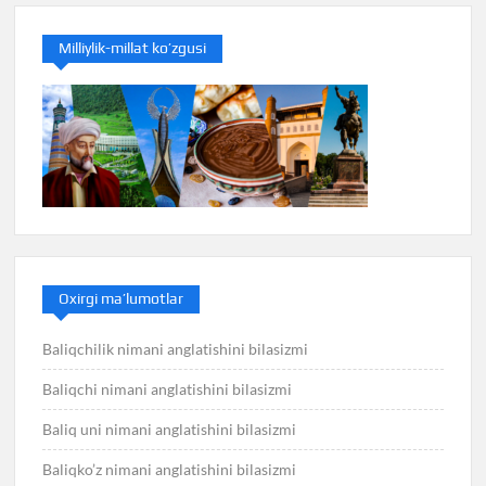
Milliylik-millat ko’zgusi
Oxirgi ma’lumotlar
Baliqchilik nimani anglatishini bilasizmi
Baliqchi nimani anglatishini bilasizmi
Baliq uni nimani anglatishini bilasizmi
Baliqko’z nimani anglatishini bilasizmi