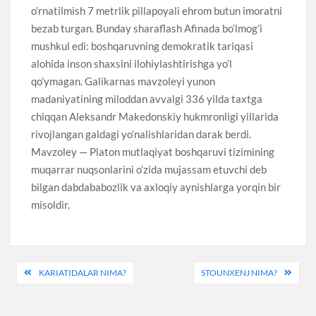
o’rnatilmish 7 metrlik pillapoyali ehrom butun imoratni
bezab turgan. Bunday sharaflash Afinada bo’lmog’i
mushkul edi: boshqaruvning demokratik tariqasi
alohida inson shaxsini ilohiylashtirishga yo’l
qo’ymagan. Galikarnas mavzoleyi yunon
madaniyatining miloddan avvalgi 336 yilda taxtga
chiqqan Aleksandr Makedonskiy hukmronligi yillarida
rivojlangan galdagi yo’nalishlaridan darak berdi.
Mavzoley — Platon mutlaqiyat boshqaruvi tizimining
muqarrar nuqsonlarini o’zida mujassam etuvchi deb
bilgan dabdababozlik va axloqiy aynishlarga yorqin bir
misoldir.
Post
KARIATIDALAR NIMA?
STOUNXENJ NIMA?
menyusi