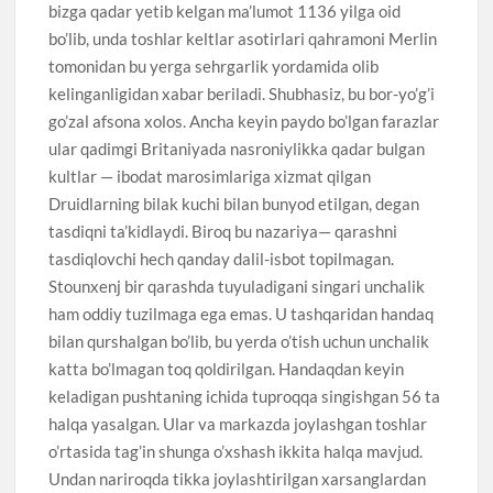
bizga qadar yetib kelgan ma’lumot 1136 yilga oid
bo’lib, unda toshlar keltlar asotirlari qahramoni Merlin
tomonidan bu yerga sehrgarlik yordamida olib
kelinganligidan xabar beriladi. Shubhasiz, bu bor-yo’g’i
go’zal afsona xolos. Ancha keyin paydo bo’lgan farazlar
ular qadimgi Britaniyada nasroniylikka qadar bulgan
kultlar — ibodat marosimlariga xizmat qilgan
Druidlarning bilak kuchi bilan bunyod etilgan, degan
tasdiqni ta’kidlaydi. Biroq bu nazariya— qarashni
tasdiqlovchi hech qanday dalil-isbot topilmagan.
Stounxenj bir qarashda tuyuladigani singari unchalik
ham oddiy tuzilmaga ega emas. U tashqaridan handaq
bilan qurshalgan bo’lib, bu yerda o’tish uchun unchalik
katta bo’lmagan toq qoldirilgan. Handaqdan keyin
keladigan pushtaning ichida tuproqqa singishgan 56 ta
halqa yasalgan. Ular va markazda joylashgan toshlar
o’rtasida tag’in shunga o’xshash ikkita halqa mavjud.
Undan nariroqda tikka joylashtirilgan xarsanglardan