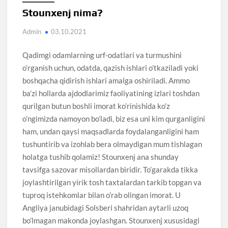
Stounxenj nima?
Admin
03.10.2021
Qadimgi odamlarning urf-odatlari va turmushini
o’rganish uchun, odatda, qazish ishlari o’tkaziladi yoki
boshqacha qidirish ishlari amalga oshiriladi. Ammo
ba’zi hollarda ajdodlarimiz faoliyatining izlari toshdan
qurilgan butun boshli imorat ko’rinishida ko’z
o’ngimizda namoyon bo’ladi, biz esa uni kim qurganligini
ham, undan qaysi maqsadlarda foydalanganligini ham
tushuntirib va izohlab bera olmaydigan mum tishlagan
holatga tushib qolamiz! Stounxenj ana shunday
tavsifga sazovar misollardan biridir. To’garakda tikka
joylashtirilgan yirik tosh taxtalardan tarkib topgan va
tuproq istehkomlar bilan o’rab olingan imorat. U
Angliya janubidagi Solsberi shahridan aytarli uzoq
bo’lmagan makonda joylashgan. Stounxenj xususidagi