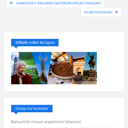
Post
«MAVZOLEY» KALIMASI QAYERDAN KELIB CHIQQAN?
menyusi
MUSEYON NIMA?
Milliylik-millat ko’zgusi
Oxirgi ma’lumotlar
Baliqchilik nimani anglatishini bilasizmi