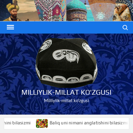
Skip
to
content
Search
MILLIYLIK-MILLAT KO'ZGUSI
Milliylik-millat ko'zgusi
bilasizmi
Baliq uni nimani anglatishini bilasizmi