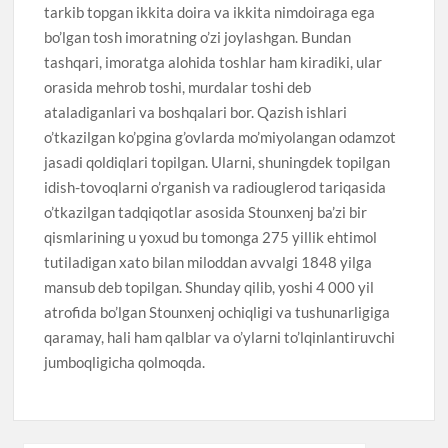
tarkib topgan ikkita doira va ikkita nimdoiraga ega
bo’lgan tosh imoratning o’zi joylashgan. Bundan
tashqari, imoratga alohida toshlar ham kiradiki, ular
orasida mehrob toshi, murdalar toshi deb
ataladiganlari va boshqalari bor. Qazish ishlari
o’tkazilgan ko’pgina g’ovlarda mo’miyolangan odamzot
jasadi qoldiqlari topilgan. Ularni, shuningdek topilgan
idish-tovoqlarni o’rganish va radiouglerod tariqasida
o’tkazilgan tadqiqotlar asosida Stounxenj ba’zi bir
qismlarining u yoxud bu tomonga 275 yillik ehtimol
tutiladigan xato bilan miloddan avvalgi 1848 yilga
mansub deb topilgan. Shunday qilib, yoshi 4 000 yil
atrofida bo’lgan Stounxenj ochiqligi va tushunarligiga
qaramay, hali ham qalblar va o’ylarni to’lqinlantiruvchi
jumboqligicha qolmoqda.