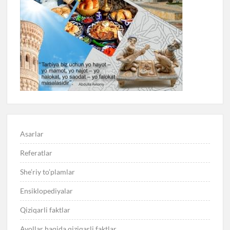
Asarlar
Referatlar
She’riy to’plamlar
Ensiklopediyalar
Qiziqarli faktlar
Ayollar haqida qiziqarli faktlar