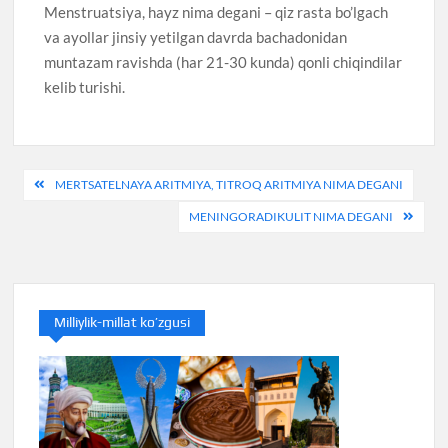
Menstruatsiya, hayz nima degani – qiz rasta bo’lgach
va ayollar jinsiy yetilgan davrda bachadonidan
muntazam ravishda (har 21-30 kunda) qonli chiqindilar
kelib turishi.
Post
MERTSATELNAYA ARITMIYA, TITROQ ARITMIYA NIMA DEGANI
menyusi
MENINGORADIKULIT NIMA DEGANI
Milliylik-millat ko’zgusi