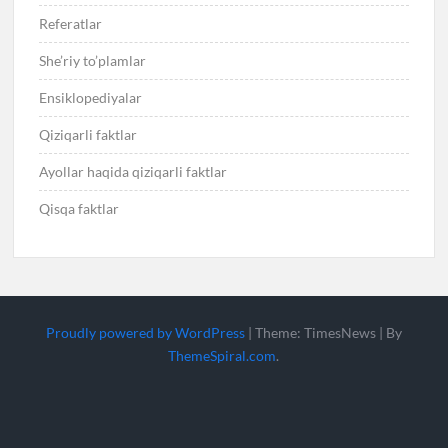
Referatlar
She’riy to’plamlar
Ensiklopediyalar
Qiziqarli faktlar
Ayollar haqida qiziqarli faktlar
Qisqa faktlar
Proudly powered by WordPress
|
Theme: TimesNews
|
By
ThemeSpiral.com
.