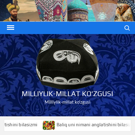
Skip
to
content
Search
MILLIYLIK-MILLAT KO'ZGUSI
Milliylik-millat ko'zgusi
ini bilasizmi
Baliq uni nimani anglatishini bilasizmi