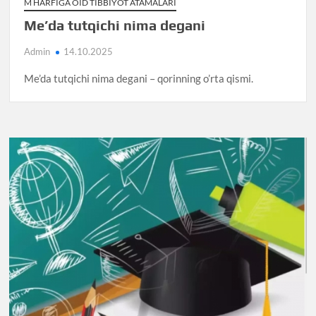
M HARFIGA OID TIBBIYOT ATAMALARI
Me’da tutqichi nima degani
Admin
14.10.2025
Me’da tutqichi nima degani – qorinning o’rta qismi.