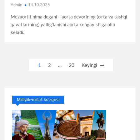
Admin
14.10.2025
Mezaortit nima degani – aorta devorining (o’rta va tashqi
qavatlarining) yallig’lanishi aorta kengayishiga olib
keladi.
Posts
1
2
…
20
Keyingi
pagination
Milliylik-millat ko’zgusi