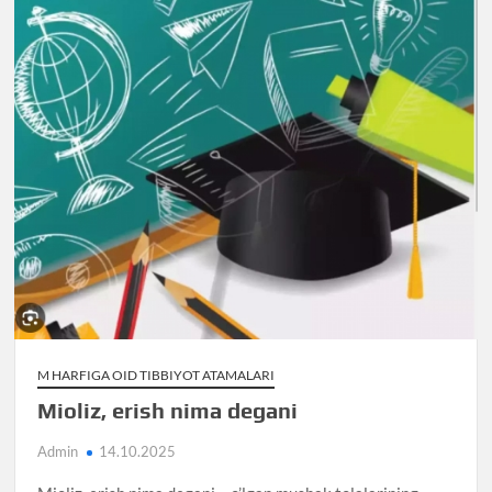
M HARFIGA OID TIBBIYOT ATAMALARI
Mioliz, erish nima degani
Admin
14.10.2025