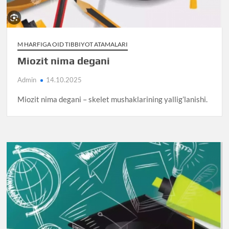
M HARFIGA OID TIBBIYOT ATAMALARI
Miozit nima degani
Admin
14.10.2025
Miozit nima degani – skelet mushaklarining yallig’lanishi.