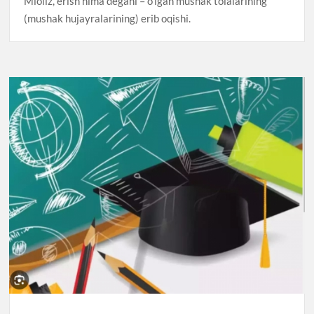
Mioliz, erish nima degani – o’lgan mushak tolalarining
(mushak hujayralarining) erib oqishi.