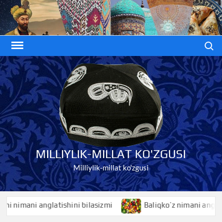
Skip
to
content
Search
MILLIYLIK-MILLAT KO'ZGUSI
Milliylik-millat ko'zgusi
tishini bilasizmi
Baliqko’z nimani anglatishini bilasizmi