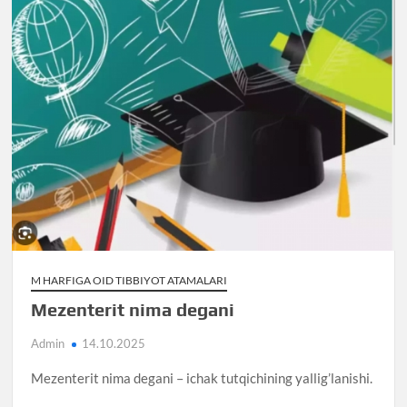
M HARFIGA OID TIBBIYOT ATAMALARI
Mezenterit nima degani
Admin
14.10.2025
Mezenterit nima degani – ichak tutqichining yallig’lanishi.