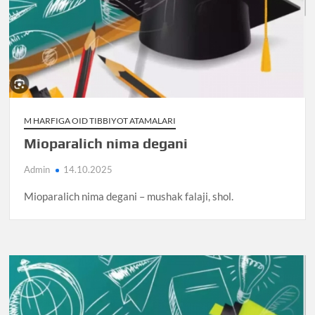
M HARFIGA OID TIBBIYOT ATAMALARI
Mioparalich nima degani
Admin
14.10.2025
Mioparalich nima degani – mushak falaji, shol.