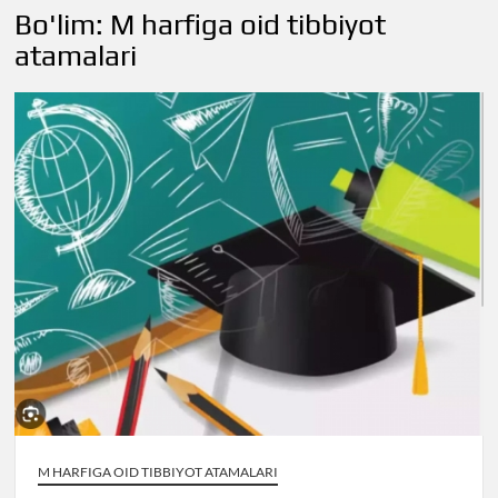
Bo'lim:
M harfiga oid tibbiyot
atamalari
M HARFIGA OID TIBBIYOT ATAMALARI