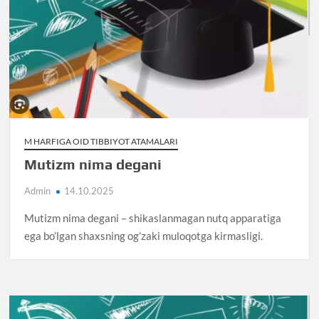
M HARFIGA OID TIBBIYOT ATAMALARI
Mutizm nima degani
Admin
14.10.2025
Mutizm nima degani – shikaslanmagan nutq apparatiga
ega bo’lgan shaxsning og’zaki muloqotga kirmasligi.