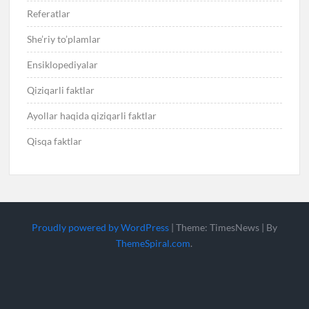
Referatlar
She’riy to’plamlar
Ensiklopediyalar
Qiziqarli faktlar
Ayollar haqida qiziqarli faktlar
Qisqa faktlar
Proudly powered by WordPress
|
Theme: TimesNews
|
By
ThemeSpiral.com
.