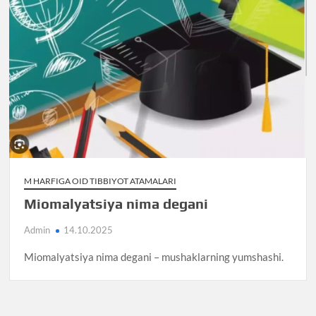
M HARFIGA OID TIBBIYOT ATAMALARI
Miomalyatsiya nima degani
Admin
14.10.2025
Miomalyatsiya nima degani – mushaklarning yumshashi.