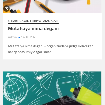
M HARFIGA OID TIBBIYOT ATAMALARI
Mutatsiya nima degani
Admin
14.10.2025
Mutatsiya nima degani – organizmda vujudga keladigan
har qanday irsiy o’zgarishlar.