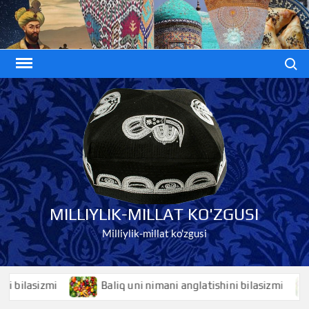
Skip
to
content
Search
MILLIYLIK-MILLAT KO'ZGUSI
Milliylik-millat ko'zgusi
lasizmi
Baliq uni nimani anglatishini bilasizmi
B