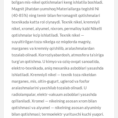
bo’lgan mis-nikel qotishmalari keng ishlatila boshladi.
Magnit jihatdan yumshoq Materiallarga tegishli Ni
(40-85%) ning temir bilan ferromagnit qotishmalari
texnikada katta rol o’ynaydi. Texnik nikel, kremniyli
nikel, xromel, alyumel, nixrom, permalloy kabi Nikelli
qotishmalar ko’p ishlatiladi. Texnik nikel —
suyultirilgan toza nikelga oz miqdorda magniy,
marganes va kremniy qo’shilib, aralashmalardan
tozalab olinadi. Korroziyabardosh, atmosfera ta’siriga
turg’un qotishma. U kimyo va oziq-ovqat sanoatida,
elektro-texnikada, aniq mexanika asboblari yasashda
ishlatiladi. Kremniyli nikel — texnik toza nikeldan
marganes, mis, oltin-gugurt, uglerod va fosfor
aralashmalarini yaxshilab tozalab olinadi. U
radiolampalar, elektr-vakuum asboblari yasashda
qo’llaniladi. Xromel — nikelning asosan xrom bilan
qotishmasi va alyumel — nikelning asosan alyuminiy
bilan qotishmasi; termoelektr yurituvchi kuchi yuqori.