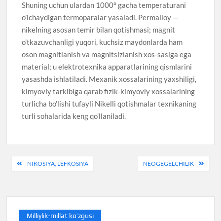
Shuning uchun ulardan 1000° gacha temperaturani
o’lchaydigan termoparalar yasaladi. Permalloy —
nikelning asosan temir bilan qotishmasi; magnit
o’tkazuvchanligi yuqori, kuchsiz maydonlarda ham
oson magnitlanish va magnitsizlanish xos-sasiga ega
material; u elektrotexnika apparatlarining qismlarini
yasashda ishlatiladi. Mexanik xossalarining yaxshiligi,
kimyoviy tarkibiga qarab fizik-kimyoviy xossalarining
turlicha bo’lishi tufayli Nikelli qotishmalar texnikaning
turli sohalarida keng qo’llaniladi.
Post
NIKOSIYA, LEFKOSIYA
NEOGEGELCHILIK
menyusi
Milliylik-millat ko’zgusi