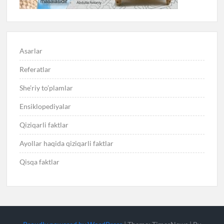
Asarlar
Referatlar
She’riy to’plamlar
Ensiklopediyalar
Qiziqarli faktlar
Ayollar haqida qiziqarli faktlar
Qisqa faktlar