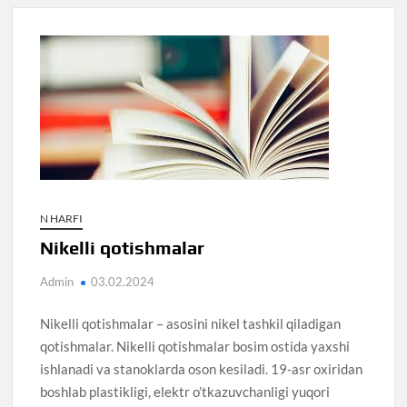
N HARFI
Nikelli qotishmalar
Admin
03.02.2024
Nikelli qotishmalar – asosini nikel tashkil qiladigan
qotishmalar. Nikelli qotishmalar bosim ostida yaxshi
ishlanadi va stanoklarda oson kesiladi. 19-asr oxiridan
boshlab plastikligi, elektr o’tkazuvchanligi yuqori