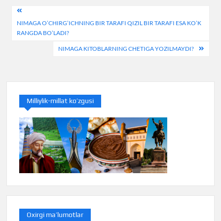
Post
NIMAGA O’CHIRG’ICHNING BIR TARAFI QIZIL BIR TARAFI ESA KO’K
menyusi
RANGDA BO’LADI?
NIMAGA KITOBLARNING CHETIGA YOZILMAYDI?
Milliylik-millat ko’zgusi
Oxirgi ma’lumotlar