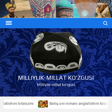
Skip
to
content
Search
MILLIYLIK-MILLAT KO'ZGUSI
Milliylik-millat ko'zgusi
shini bilasizmi
Baliq uni nimani anglatishini bilasizmi