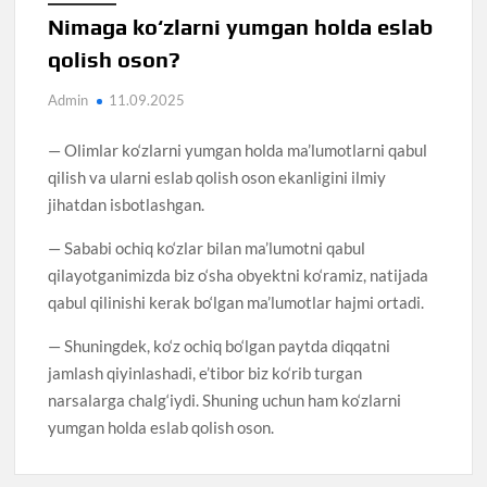
Nimaga ko‘zlarni yumgan holda eslab
qolish oson?
Admin
11.09.2025
— Olimlar ko‘zlarni yumgan holda ma’lumotlarni qabul
qilish va ularni eslab qolish oson ekanligini ilmiy
jihatdan isbotlashgan.
— Sababi ochiq ko‘zlar bilan ma’lumotni qabul
qilayotganimizda biz o‘sha obyektni ko‘ramiz, natijada
qabul qilinishi kerak bo‘lgan ma’lumotlar hajmi ortadi.
— Shuningdek, ko‘z ochiq bo‘lgan paytda diqqatni
jamlash qiyinlashadi, e’tibor biz ko‘rib turgan
narsalarga chalg‘iydi. Shuning uchun ham ko‘zlarni
yumgan holda eslab qolish oson.