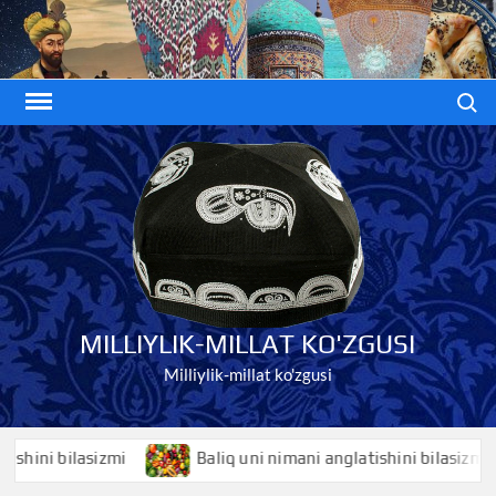
Skip
to
content
Search
MILLIYLIK-MILLAT KO'ZGUSI
Milliylik-millat ko'zgusi
i bilasizmi
Baliq uni nimani anglatishini bilasizmi