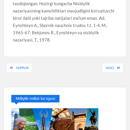
tasdiqlangan. Hozirgi kungacha Nisbiylik
nazariyasining kamchiliklari mavjudligini ko’rsatuvchi
biror dalil yoki tajriba natijalari ma’lum emas. Ad.
Eynshteyn A., Sbornik nauchnix trudov, t.t. 1-4, M.,
1965-67; Bekjonov R., Eynshteyn va nisbiylik
nazariyasi, T., 1978.
Post
NIPPUR
NISO
menyusi
Milliylik-millat ko’zgusi