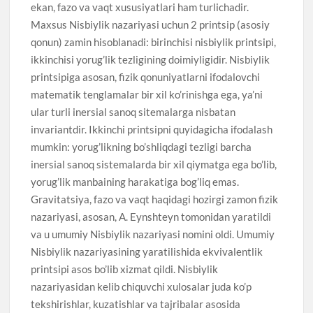
ekan, fazo va vaqt xususiyatlari ham turlichadir.
Maxsus Nisbiylik nazariyasi uchun 2 printsip (asosiy
qonun) zamin hisoblanadi: birinchisi nisbiylik printsipi,
ikkinchisi yorug’lik tezligining doimiyligidir. Nisbiylik
printsipiga asosan, fizik qonuniyatlarni ifodalovchi
matematik tenglamalar bir xil ko’rinishga ega, ya’ni
ular turli inersial sanoq sitemalarga nisbatan
invariantdir. Ikkinchi printsipni quyidagicha ifodalash
mumkin: yorug’likning bo’shliqdagi tezligi barcha
inersial sanoq sistemalarda bir xil qiymatga ega bo’lib,
yorug’lik manbaining harakatiga bog’liq emas.
Gravitatsiya, fazo va vaqt haqidagi hozirgi zamon fizik
nazariyasi, asosan, A. Eynshteyn tomonidan yaratildi
va u umumiy Nisbiylik nazariyasi nomini oldi. Umumiy
Nisbiylik nazariyasining yaratilishida ekvivalentlik
printsipi asos bo’lib xizmat qildi. Nisbiylik
nazariyasidan kelib chiquvchi xulosalar juda ko’p
tekshirishlar, kuzatishlar va tajribalar asosida