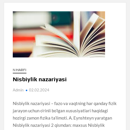
N HARFI
Nisbiylik nazariyasi
Admin
02.02.2024
Nisbiylik nazariyasi – fazo va vaqtning har qanday fizik
jarayon uchun o’rinli bo’lgan xususiyatlari haqidagi
hozirgi zamon fizika ta’limoti. A. Eynshteyn yaratgan
Nisbiylik nazariyasi 2 qismdan: maxsus Nisbiylik