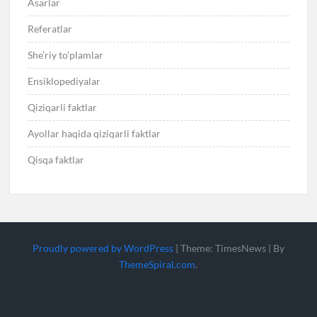
Asarlar
Referatlar
She’riy to’plamlar
Ensiklopediyalar
Qiziqarli faktlar
Ayollar haqida qiziqarli faktlar
Qisqa faktlar
Proudly powered by WordPress
|
Theme: TimesNews
|
By
ThemeSpiral.com
.