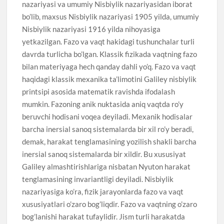
nazariyasi va umumiy Nisbiylik nazariyasidan iborat
bo’lib, maxsus Nisbiylik nazariyasi 1905 yilda, umumiy
Nisbiylik nazariyasi 1916 yilda nihoyasiga
yetkazilgan. Fazo va vaqt hakidagi tushunchalar turli
davrda turlicha bo’lgan. Klassik fizikada vaqtning fazo
bilan materiyaga hech qanday dahli yo’q. Fazo va vaqt
haqidagi klassik mexanika ta’limotini Galiley nisbiylik
printsipi asosida matematik ravishda ifodalash
mumkin. Fazoning anik nuktasida aniq vaqtda ro’y
beruvchi hodisani voqea deyiladi. Mexanik hodisalar
barcha inersial sanoq sistemalarda bir xil ro’y beradi,
demak, harakat tenglamasining yozilish shakli barcha
inersial sanoq sistemalarda bir xildir. Bu xususiyat
Galiley almashtirishlariga nisbatan Nyuton harakat
tenglamasining invariantligi deyiladi. Nisbiylik
nazariyasiga ko’ra, fizik jarayonlarda fazo va vaqt
xususiyatlari o’zaro bog’liqdir. Fazo va vaqtning o’zaro
bog’lanishi harakat tufaylidir. Jism turli harakatda