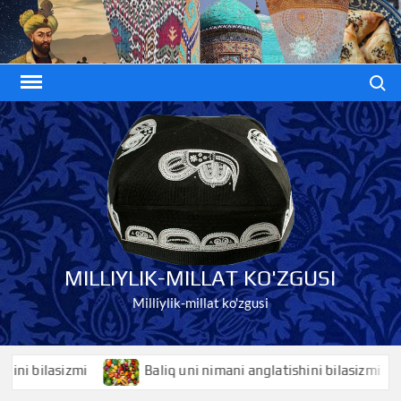
Skip
to
content
Search
MILLIYLIK-MILLAT KO'ZGUSI
Milliylik-millat ko'zgusi
bilasizmi
Baliq uni nimani anglatishini bilasizmi