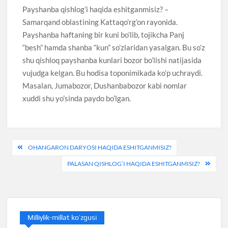
Payshanba qishlog’i haqida eshitganmisiz? –
Samarqand oblastining Kattaqo’rg’on rayonida.
Payshanba haftaning bir kuni bo’lib, tojikcha Panj
“besh” hamda shanba “kun” so’zlaridan yasalgan. Bu so’z
shu qishloq payshanba kunlari bozor bo’lishi natijasida
vujudga kelgan. Bu hodisa toponimikada ko’p uchraydi.
Masalan, Jumabozor, Dushanbabozor kabi nomlar
xuddi shu yo’sinda paydo bo’lgan.
Post
OHANGARON DARYOSI HAQIDA ESHITGANMISIZ?
menyusi
PALASAN QISHLOG’I HAQIDA ESHITGANMISIZ?
Milliylik-millat ko’zgusi