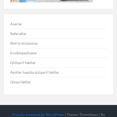
Asarlar
Referatlar
She’riy to’plamlar
Ensiklopediyalar
Qiziqarli faktlar
Ayollar haqida qiziqarli faktlar
Qisqa faktlar
Proudly powered by WordPress
|
Theme: TimesNews
|
By