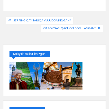
Post
SERFING QAY TARIQA VUJUDGA KELGAN?
menyusi
OT POYGASI QACHON BOSHLANGAN?
Milliylik-millat ko’zgusi