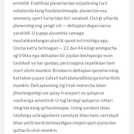
erishildi. Endilikda planerlardan xo’jalikning turli
sohalarida keng foydalanilmoqda, planerizm esa
ommaviy sport turlaridan biri sanaladi. Oxirgi yillarda
planerning eng yengil xili — deltaplan degan narsa
yaratildi. U yupqa alyuminiy ramaga
mustahkamlangan plastik qanot ko’rinishiga ega.
Uncha katta bo’lmagan — 22 dan 44 kilogrammgacha
og’irlikka ega deltaplan bir joydan boshqasiga oson
tashiladi va har qanday, pastroqqina tepalikdan ham
start olishi mumkin. Binobarin deltaplan qanotlarining
kattakon yuzasi tufayli kattabalandliklarga ko’tarilishi
mumkin. Deltaplanning zig’irtak motorcha bilan
jihozlanganligi uni qulay transport va qutqaruv
vositasiga aylantirdi. U tog’lardagi qutqaruv ishlari
chog’ida keng qo’llanilmoqda. Uning yordami bilan
talofatga uchraganlarni samolyot bilan ham, vertolyot
bilan yetib borib bo’lmaydigan chiqish qiyin joylardan
qutharib olish mumkin.