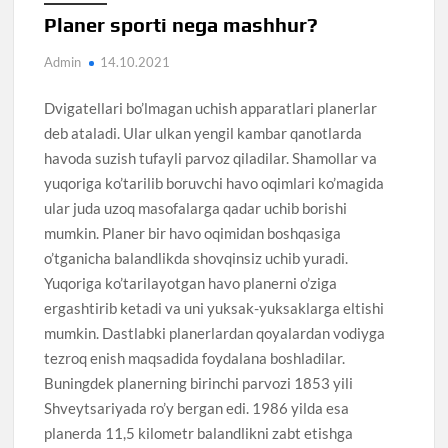
Planer sporti nega mashhur?
Admin
14.10.2021
Dvigatellari bo’lmagan uchish apparatlari planerlar
deb ataladi. Ular ulkan yengil kambar qanotlarda
havoda suzish tufayli parvoz qiladilar. Shamollar va
yuqoriga ko’tarilib boruvchi havo oqimlari ko’magida
ular juda uzoq masofalarga qadar uchib borishi
mumkin. Planer bir havo oqimidan boshqasiga
o’tganicha balandlikda shovqinsiz uchib yuradi.
Yuqoriga ko’tarilayotgan havo planerni o’ziga
ergashtirib ketadi va uni yuksak-yuksaklarga eltishi
mumkin. Dastlabki planerlardan qoyalardan vodiyga
tezroq enish maqsadida foydalana boshladilar.
Buningdek planerning birinchi parvozi 1853 yili
Shveytsariyada ro’y bergan edi. 1986 yilda esa
planerda 11,5 kilometr balandlikni zabt etishga