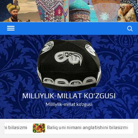
Skip
to
content
Search
MILLIYLIK-MILLAT KO'ZGUSI
Milliylik-millat ko'zgusi
ilasizmi
Baliq uni nimani anglatishini bilasizmi
B