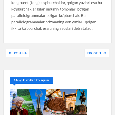
kongruent (teng) ko’pburchaklar, qolgan yuzlari esa bu
ko’pburchaklar bilan umumiy tomonlari bo’lgan
parallelolgrammalar bo’lgan ko’pburchak. Bu
parallelogrammalar prizmaning yon yuzlari, qolgan
ikkita ko’pburchak esa uning asoslari deb ataladi.
Post
POSHNA
PROGON
menyusi
Milliylik-millat ko’zgusi