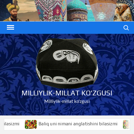
Skip
to
content
Search
MILLIYLIK-MILLAT KO'ZGUSI
Milliylik-millat ko'zgusi
sizmi
Baliq uni nimani anglatishini bilasizmi
Bali