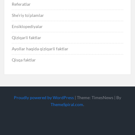
Referatlar
She’riy to’plamlar
Ensiklopediyalar
Qiziqarli faktlar
Ayollar haqida qiziqarli faktlar
Qisqa faktlar
Proudly powered by WordPress
|
Theme: TimesNews
|
By
ThemeSpiral.com
.