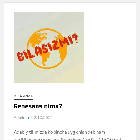
BILASIZMI?
Renesans nima?
Admin
02.10.2021
Adabiy tilimizda ko’pincha uyg’onish deb ham
yuritiladigan renesans (taxminan 1450— 1650) turli-