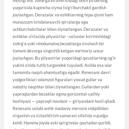
mosligi edi. Jome’ga kiraverishdagi bosh yo’lakning
yuqorisida kupincha o’yma to’g’riburchakli gardish
joylashgan. Derazalar va eshiklarning tepa qismi ham
munazzam lo’ndalanuvchi qirralarga ega
uchburchakchalar bilan ziynatlangan. Derazalar va
eshiklar o’rtasida pilyastrlar –ustunlar ko’rinishidagi
sidirg’a yoki nimdumaloq bezaklarga o’xshash bir
tomoni devorga singishib ketgan me’moriy unsur
joylashgan. Bu pilyastrlar yuqoridagi qavatlarning og’ir
yukini o’zida tutib turgandek tuyuladi. Aslida esa ular
tamomila naqsh ahamiyatiga egadir. Renesans davri
yodgorliklari odamzot figuralari yoxud gullar va
nabotiy naqshlar bilan ziynatlangan. Gullardan yoki
yaproqlardan bezaklar egma gorizontal-sathiy
hoshiyani — yaproqli novdani — girlyandani hosil qiladi.
Renesans uslubi antik madaniy merosni sidqidildan
o’rganish va o’zlashtirish samarasi sifatida vujudga
keldi. Hamma joyda eski qo’rg’onlar qaytadan qurildi,