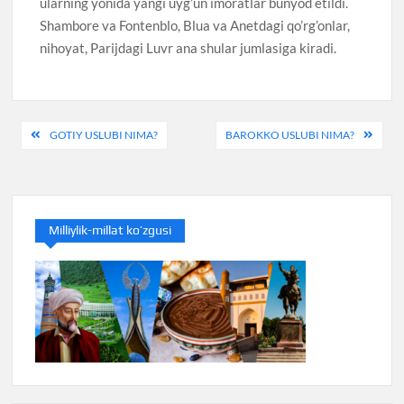
ularning yonida yangi uyg’un imoratlar bunyod etildi.
Shambore va Fontenblo, Blua va Anetdagi qo’rg’onlar,
nihoyat, Parijdagi Luvr ana shular jumlasiga kiradi.
Post
GOTIY USLUBI NIMA?
BAROKKO USLUBI NIMA?
menyusi
Milliylik-millat ko’zgusi