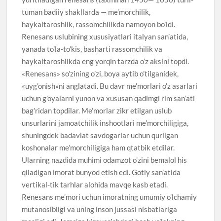
tuman badiiy shakllarda — me’morchilik,
haykaltaroshlik, rassomchilikda namoyon bo’ldi.
Renesans uslubining xususiyatlari italyan san’atida,
yanada to’la-to’kis, basharti rassomchilik va
haykaltaroshlikda eng yorqin tarzda o’z aksini topdi.
«Renesans» so’zining o’zi, boya aytib o’tilganidek,
«uyg’onish»ni anglatadi. Bu davr me’morlari o’z asarlari
uchun g’oyalarni yunon va xususan qadimgi rim san’ati
bag’ridan topdilar. Me’morlar zikr etilgan uslub
unsurlarini jamoatchilik inshootlari me’morchiligiga,
shuningdek badavlat savdogarlar uchun qurilgan
koshonalar me’morchiligiga ham qtatbik etdilar.
Ularning nazdida muhimi odamzot o’zini bemalol his
qiladigan imorat bunyod etish edi. Gotiy san’atida
vertikal-tik tarhlar alohida mavqe kasb etadi.
Renesans me’mori uchun imoratning umumiy o’lchamiy
mutanosibligi va uning inson jussasi nisbatlariga