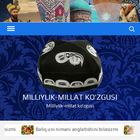
Skip
to
content
Search
MILLIYLIK-MILLAT KO'ZGUSI
Milliylik-millat ko'zgusi
mi
Baliq uni nimani anglatishini bilasizmi
Baliqk