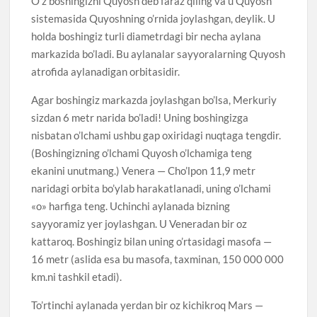
O’z boshingizni Quyosh deb faraz qiling va u Quyosh
sistemasida Quyoshning o’rnida joylashgan, deylik. U
holda boshingiz turli diametrdagi bir necha aylana
markazida bo’ladi. Bu aylanalar sayyoralarning Quyosh
atrofida aylanadigan orbitasidir.
Agar boshingiz markazda joylashgan bo’lsa, Merkuriy
sizdan 6 metr narida bo’ladi! Uning boshingizga
nisbatan o’lchami ushbu gap oxiridagi nuqtaga tengdir.
(Boshingizning o’lchami Quyosh o’lchamiga teng
ekanini unutmang.) Venera — Cho’lpon 11,9 metr
naridagi orbita bo’ylab harakatlanadi, uning o’lchami
«o» harfiga teng. Uchinchi aylanada bizning
sayyoramiz yer joylashgan. U Veneradan bir oz
kattaroq. Boshingiz bilan uning o’rtasidagi masofa —
16 metr (aslida esa bu masofa, taxminan, 150 000 000
km.ni tashkil etadi).
To’rtinchi aylanada yerdan bir oz kichikroq Mars —