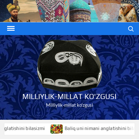
Skip
to
content
Search
MILLIYLIK-MILLAT KO'ZGUSI
Milliylik-millat ko'zgusi
ishini bilasizmi
Baliq uni nimani anglatishini bilasizmi