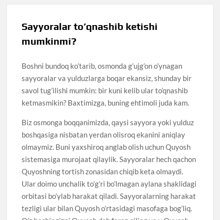
Sayyoralar to’qnashib ketishi
mumkinmi?
Boshni bundoq ko’tarib, osmonda g’ujg’on o’ynagan
sayyoralar va yulduzlarga boqar ekansiz, shunday bir
savol tug’ilishi mumkin: bir kuni kelib ular to’qnashib
ketmasmikin? Baxtimizga, buning ehtimoli juda kam.
Biz osmonga boqqanimizda, qaysi sayyora yoki yulduz
boshqasiga nisbatan yerdan olisroq ekanini aniqlay
olmaymiz. Buni yaxshiroq anglab olish uchun Quyosh
sistemasiga murojaat qilaylik. Sayyoralar hech qachon
Quyoshning tortish zonasidan chiqib keta olmaydi.
Ular doimo unchalik to’g’ri bo’lmagan aylana shaklidagi
orbitasi bo’ylab harakat qiladi. Sayyoralarning harakat
tezligi ular bilan Quyosh o’rtasidagi masofaga bog’liq.