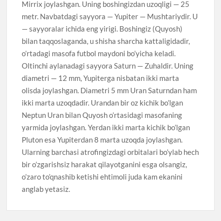
Mirrix joylashgan. Uning boshingizdan uzoqligi — 25
metr. Navbatdagi sayyora — Yupiter — Mushtariydir. U
— sayyoralar ichida eng yirigi. Boshingiz (Quyosh)
bilan taqqoslaganda, u shisha sharcha kattaligidadir,
o’rtadagi masofa futbol maydoni bo’yicha keladi.
Oltinchi aylanadagi sayyora Saturn — Zuhaldir. Uning
diametri — 12 mm, Yupiterga nisbatan ikki marta
olisda joylashgan. Diametri 5 mm Uran Saturndan ham
ikki marta uzoqdadir. Urandan bir oz kichik bo’lgan
Neptun Uran bilan Quyosh o’rtasidagi masofaning
yarmida joylashgan. Yerdan ikki marta kichik bo’lgan
Pluton esa Yupiterdan 8 marta uzoqda joylashgan.
Ularning barchasi atrofingizdagi orbitalari bo’ylab hech
bir o’zgarishsiz harakat qilayotganini esga olsangiz,
o’zaro to’qnashib ketishi ehtimoli juda kam ekanini
anglab yetasiz.