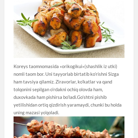
Koreys taomnomasida «orikogikui»(shashlik iz utki)
nomli taom bor. Uni tayyorlab birtatib ko’rishni Sizga
ham tavsiya qilamiz. Ziravorlar, ko’katlar va qand
tolqonini sepilgan o’rdakni ochiq olovda ham,
duxovkada ham pishirsa bo’ladi.Go’shtni pishib
yetilishidan ortiq qizdirish yaramaydi, chunki bu holda
uning mazasi yo’qoladi.