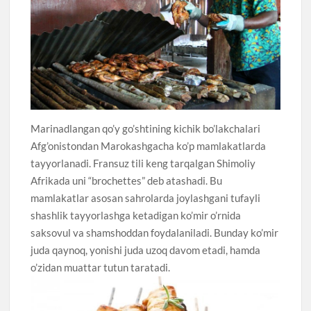
Marinadlangan qo’y go’shtining kichik bo’lakchalari
Afg’onistondan Marokashgacha ko’p mamlakatlarda
tayyorlanadi. Fransuz tili keng tarqalgan Shimoliy
Afrikada uni “brochettes” deb atashadi. Bu
mamlakatlar asosan sahrolarda joylashgani tufayli
shashlik tayyorlashga ketadigan ko’mir o’rnida
saksovul va shamshoddan foydalaniladi. Bunday ko’mir
juda qaynoq, yonishi juda uzoq davom etadi, hamda
o’zidan muattar tutun taratadi.