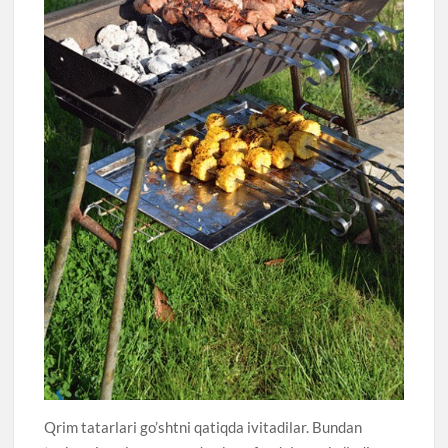
Qrim tatarlari go’shtni qatiqda ivitadilar. Bundan