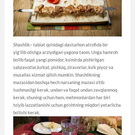
Shashlik– tabiat qo’nidagi dasturhon atrofida bir
yig’ilib olishga arziydigan yagona taom. Unga hamroh
bo’lib faqat yangi pomidor, ko’mirda pishirilgan
sabzavotlar,ko’kat, pishloq, ziravorlar, ko’k piyoz va
musallas xizmat qilish mumkin. Shashlikning
mazasidan boshqa hech narsaning mazasi o’tib
tushmasligi kerak, undan va faqat undan zavqlanmoq
kerak, shuning uchun ham, mehmonlardan har biri
to’yib lazzatlanishi uchun go’shtning miqdori yetarlicha
bo’lishi kerak.