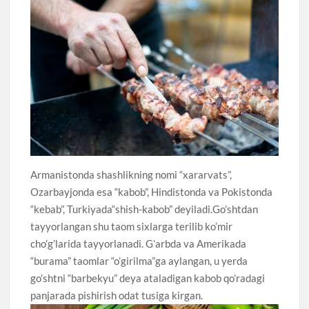
Armanistonda shashlikning nomi “xararvats”,
Ozarbayjonda esa “kabob”, Hindistonda va Pokistonda
“kebab”, Turkiyada“shish-kabob” deyiladi.Go’shtdan
tayyorlangan shu taom sixlarga terilib ko’mir
cho’g’larida tayyorlanadi. G’arbda va Amerikada
“burama” taomlar “o’girilma”ga aylangan, u yerda
go’shtni “barbekyu” deya ataladigan kabob qo’radagi
panjarada pishirish odat tusiga kirgan.