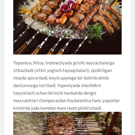
Yaponiya, Xitoy, Indoneziyada go’sht nayzachalarga
o’tkaziladi (o’tkir yog’och tayoqchalari), qizdirilgan
moyda qovuriladi, keyin qaylaga bir botirib olinib
dasturxonga tortiladi. Yaponiyada shashlikni
tayyorlash uchun birinchi navbatda dengiz
maxsulotlari (tempora)dan foydalanilsa ham, yaponlar
ko’mirda juda kamdan-kam taom pishirishadi.