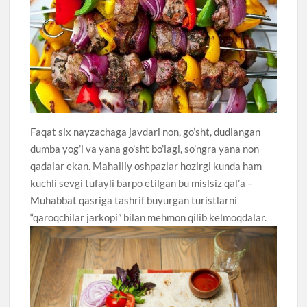
Faqat six nayzachaga javdari non, go’sht, dudlangan
dumba yog’i va yana go’sht bo’lagi, so’ngra yana non
qadalar ekan. Mahalliy oshpazlar hozirgi kunda ham
kuchli sevgi tufayli barpo etilgan bu mislsiz qal’a –
Muhabbat qasriga tashrif buyurgan turistlarni
“qaroqchilar jarkopi” bilan mehmon qilib kelmoqdalar.