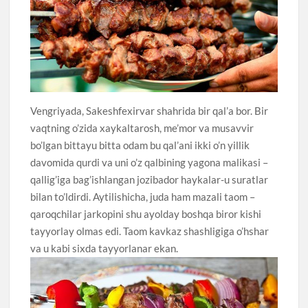
Vengriyada, Sakeshfexirvar shahrida bir qal’a bor. Bir
vaqtning o’zida xaykaltarosh, me’mor va musavvir
bo’lgan bittayu bitta odam bu qal’ani ikki o’n yillik
davomida qurdi va uni o’z qalbining yagona malikasi –
qallig’iga bag’ishlangan jozibador haykalar-u suratlar
bilan to’ldirdi. Aytilishicha, juda ham mazali taom –
qaroqchilar jarkopini shu ayolday boshqa biror kishi
tayyorlay olmas edi. Taom kavkaz shashligiga o’hshar
va u kabi sixda tayyorlanar ekan.