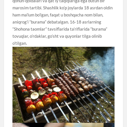
qonun-qoidalari va qat’iy taqiqlariga ega butun bir
marosim tartibi. Shashlik ko’p joylarda 18 asrdan oldin
ham ma’lum bo’lgan, faqat u boshqacha nom bilan,
aniqrog’i “burama” debatalgan. 16-18 asrlarning
“Shohona taomlar” tavsiflarida ta’riflarida “burama”
tovuqlar, o’rdaklar, go’sht va quyonlar tilga olinib
o’tilgan.