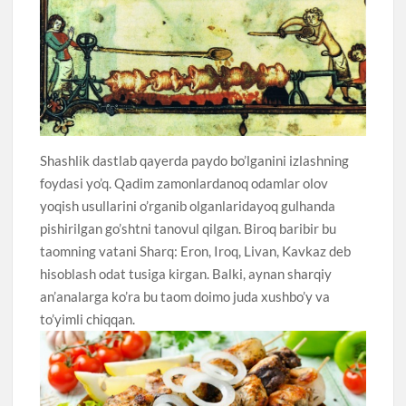
Shashlik dastlab qayerda paydo bo’lganini izlashning
foydasi yo’q. Qadim zamonlardanoq odamlar olov
yoqish usullarini o’rganib olganlaridayoq gulhanda
pishirilgan go’shtni tanovul qilgan. Biroq baribir bu
taomning vatani Sharq: Eron, Iroq, Livan, Kavkaz deb
hisoblash odat tusiga kirgan. Balki, aynan sharqiy
an’analarga ko’ra bu taom doimo juda xushbo’y va
to’yimli chiqqan.