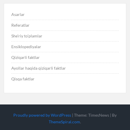
Asarlar
Referatlar
She’riy to’plamlar
Ensiklopediyalar
Qiziqarli faktlar
Ayollar haqida qiziqarli faktlar
Qisqa faktlar
Proudly powered by WordPress
|
Theme: TimesNews
|
By
ThemeSpiral.com
.