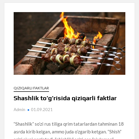
QIZIQARLI FAKTLAR
Shashlik to’g’risida qiziqarli faktlar
Admin
01.09.2021
“Shashlik” so’zi rus tiliga qrim tatarlardan tahminan 18
asrda kirib kelgan, ammo juda o’zgarib ketgan. “Shish”