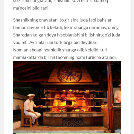
so’zi sixni anglatadi, “shishlik” so’zi esa “sixlamoq”
ma’nosini bildiradi.
Shashlikning onavatani to’g’risida juda faol bahslar
hamon davom etib keladi, lekin shunga qaramay, uning
Sharqdan kelgan deya hisoblanishini bilishning o’zi juda
yoqimli. Ayrimlar uni turklarga oid deydilar.
Nomlanishdagi noaniqlik shunga olib keldiki, turli
mamlakatlarda bir hil taomning nomi turlicha ataladi.