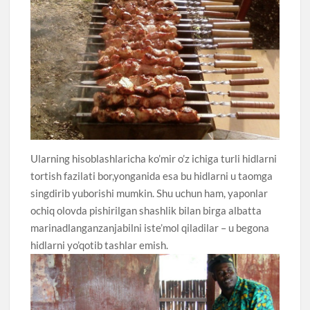
Ularning hisoblashlaricha ko’mir o’z ichiga turli hidlarni
tortish fazilati bor,yonganida esa bu hidlarni u taomga
singdirib yuborishi mumkin. Shu uchun ham, yaponlar
ochiq olovda pishirilgan shashlik bilan birga albatta
marinadlanganzanjabilni iste’mol qiladilar – u begona
hidlarni yo’qotib tashlar emish.