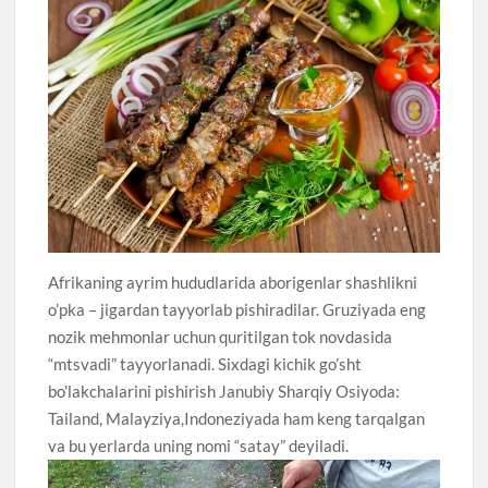
Afrikaning ayrim hududlarida aborigenlar shashlikni
o’pka – jigardan tayyorlab pishiradilar. Gruziyada eng
nozik mehmonlar uchun quritilgan tok novdasida
“mtsvadi” tayyorlanadi. Sixdagi kichik go’sht
bo’lakchalarini pishirish Janubiy Sharqiy Osiyoda:
Tailand, Malayziya,Indoneziyada ham keng tarqalgan
va bu yerlarda uning nomi “satay” deyiladi.