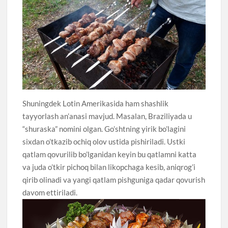
Shuningdek Lotin Amerikasida ham shashlik
tayyorlash an’anasi mavjud. Masalan, Braziliyada u
“shuraska” nomini olgan. Go’shtning yirik bo’lagini
sixdan o’tkazib ochiq olov ustida pishiriladi. Ustki
qatlam qovurilib bo’lganidan keyin bu qatlamni katta
va juda o’tkir pichoq bilan likopchaga kesib, aniqrog’i
qirib olinadi va yangi qatlam pishguniga qadar qovurish
davom ettiriladi.