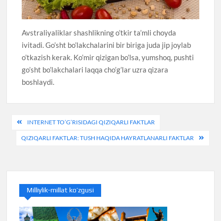
Avstraliyaliklar shashlikning o’tkir ta’mli choyda
ivitadi. Go’sht bo’lakchalarini bir biriga juda jip joylab
o’tkazish kerak. Ko’mir qizigan bo’lsa, yumshoq, pushti
go’sht bo’lakchalari laqqa cho’g’lar uzra qizara
boshlaydi.
Post
INTERNET TO’G’RISIDAGI QIZIQARLI FAKTLAR
menyusi
QIZIQARLI FAKTLAR: TUSH HAQIDA HAYRATLANARLI FAKTLAR
Milliylik-millat ko’zgusi