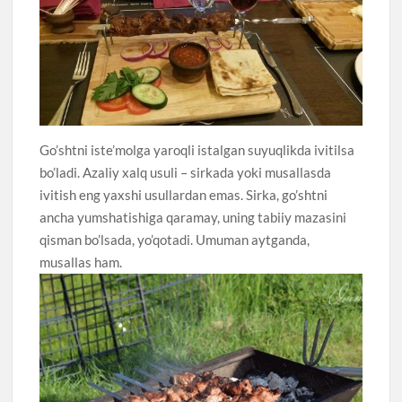
Go’shtni iste’molga yaroqli istalgan suyuqlikda ivitilsa
bo’ladi. Azaliy xalq usuli – sirkada yoki musallasda
ivitish eng yaxshi usullardan emas. Sirka, go’shtni
ancha yumshatishiga qaramay, uning tabiiy mazasini
qisman bo’lsada, yo’qotadi. Umuman aytganda,
musallas ham.