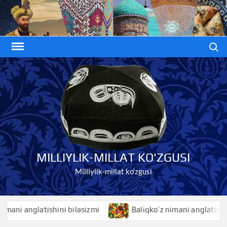
Skip
to
content
Search
MILLIYLIK-MILLAT KO'ZGUSI
Milliylik-millat ko'zgusi
lasizmi
Baliqko’z nimani anglatishini bilasizmi
B