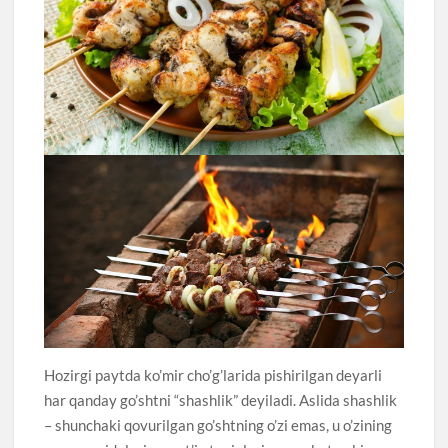
Hozirgi paytda ko’mir cho’g’larida pishirilgan deyarli
har qanday go’shtni “shashlik” deyiladi. Aslida shashlik
– shunchaki qovurilgan go’shtning o’zi emas, u o’zining