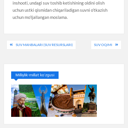
inshooti, undagi suv toshib ketishining oldini olish
uchun ustki qismidan chiqariladigan suvni o’tkazish
uchun mo’ljallangan moslama.
Post
SUV MANBALARI (SUV RESURSLARI)
SUV OQIMI
menyusi
Milliylik-millat ko’zgusi