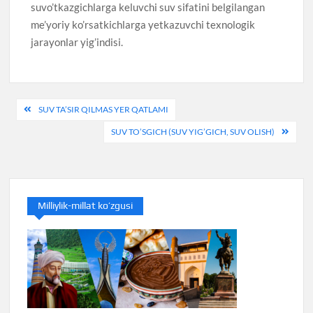
suvo’tkazgichlarga keluvchi suv sifatini belgilangan
me’yoriy ko’rsatkichlarga yetkazuvchi texnologik
jarayonlar yig’indisi.
Post
SUV TA’SIR QILMAS YER QATLAMI
menyusi
SUV TO’SGICH (SUV YIG’GICH, SUV OLISH)
Milliylik-millat ko’zgusi