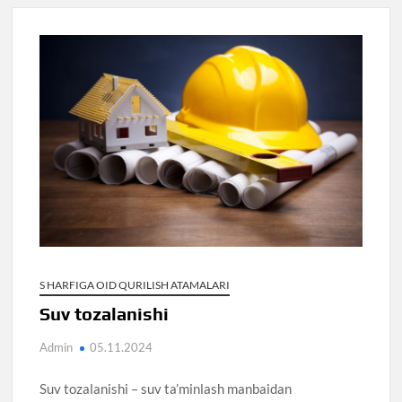
S HARFIGA OID QURILISH ATAMALARI
Suv tozalanishi
Admin
05.11.2024
Suv tozalanishi – suv ta’minlash manbaidan