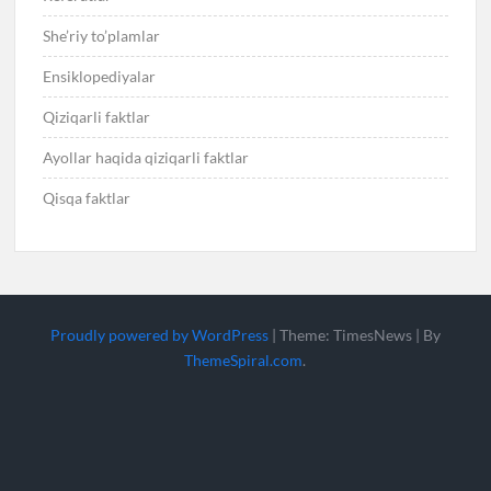
She’riy to’plamlar
Ensiklopediyalar
Qiziqarli faktlar
Ayollar haqida qiziqarli faktlar
Qisqa faktlar
Proudly powered by WordPress
|
Theme: TimesNews
|
By
ThemeSpiral.com
.