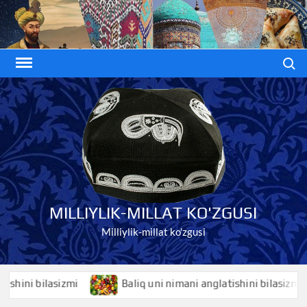
Skip
to
content
Search
MILLIYLIK-MILLAT KO'ZGUSI
Milliylik-millat ko'zgusi
ni bilasizmi
Baliq uni nimani anglatishini bilasizmi