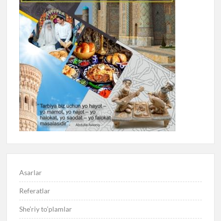
Asarlar
Referatlar
She’riy to’plamlar