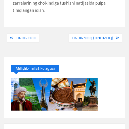
zarralarining cho’kindiga tushishi natijasida pulpa
tiniqlangan idish.
Post
TINDIRGICH
TINDIRMOQ (TINITMOQ)
menyusi
Milliylik-millat ko’zgusi