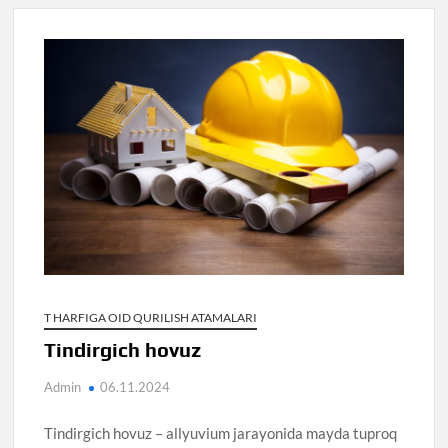
T HARFIGA OID QURILISH ATAMALARI
Tindirgich hovuz
Admin
06.11.2024
Tindirgich hovuz – allyuvium jarayonida mayda tuproq