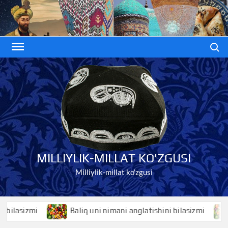
Skip
to
content
Search
MILLIYLIK-MILLAT KO'ZGUSI
Milliylik-millat ko'zgusi
asizmi
Baliq uni nimani anglatishini bilasizmi
Ba