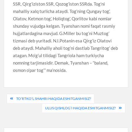
SSR, Qirg’iziston SSR, Qozog’iston SSRda. Tog’ni
mahalliy xalq turlicha ataydi. Tog’ning Qungay tog’,
Olatov, Ketmon tog’, Holiqtog’, Qorlitov kabi nomlar
shunday vujudga kelgan. Tyanshan nomi faqat rasmiy
hujjatlardagina mavjud. G.Miller bu tog’ni Muztog’
tizmasi deb yuritadi. N.I.Potanin esa Qirg’iz Olatovi
deb ataydi. Mahalliy aholi tog’ni dastlab Tangritog’ deb
atagan. Mo’g’ul tilidagi Tangriola ham turkiycha
nomning tarjimasidir. Demak, Tyanshan – “baland,
osmon o’par tog’” ma’nosida.
Post
TO’RTKO’L SHAHRI HAQIDA ESHITGANMISIZ?
menyusi
ULUS QISHLOG’I HAQIDA ESHITGANMISIZ?