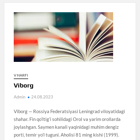
V HARFI
Viborg
Admin
24.08.2023
Viborg — Rossiya Federatsiyasi Leningrad viloyatidagi
shahar. Fin qo’ltig’i sohilidagi Orol va yarim orollarda
joylashgan. Saymen kanali yaqinidagi muhim dengiz
porti, temir yo’l tuguni. Aholisi 81 ming kishi (1999).