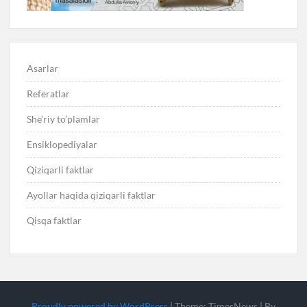
Asarlar
Referatlar
She’riy to’plamlar
Ensiklopediyalar
Qiziqarli faktlar
Ayollar haqida qiziqarli faktlar
Qisqa faktlar
Proudly powered by WordPress
|
Theme: TimesNews
|
By