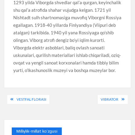
1293 yilda Viborgda shvedlar qal’a qurgan, keyinchalik
shu qal’a atrofida shahar vujudga kelgan. 1721 yil
Nishtadt sulh shartnomasiga muvofiq Viborgni Rossiya
egallagan. 1918-40 yillarda Finlyandiya (Viipuri deb
atalgan) tarkibida. 1940 yil yana Rossiyaga qo’shib
olingan. Viborg atrofi dengiz bo’yi iqlim kurorti.
Viborgda elektr asboblari, baliq ovlash sanoati
uskunalari, qurilish materiallari ishlab chiqariladi, oziq-
ovqat va yengil sanoat korxonalari hamda tibbiy bilim
yurti, o’lkashunoslik muzeyi va boshqa muzeylar bor.
Post
VESTFAL FLORASI
VIBRATOR
menyusi
Milliylik-millat ko’zgusi