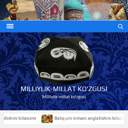
Skip
to
content
Search
MILLIYLIK-MILLAT KO'ZGUSI
Milliylik-millat ko'zgusi
hini bilasizmi
Baliq uni nimani anglatishini bilasizmi