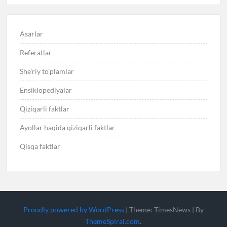
Asarlar
Referatlar
She’riy to’plamlar
Ensiklopediyalar
Qiziqarli faktlar
Ayollar haqida qiziqarli faktlar
Qisqa faktlar
Proudly powered by WordPress
|
Theme: TimesNews
|
By
ThemeSpiral.com
.