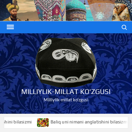
Skip
to
content
Search
MILLIYLIK-MILLAT KO'ZGUSI
Milliylik-millat ko'zgusi
i bilasizmi
Baliq uni nimani anglatishini bilasizmi