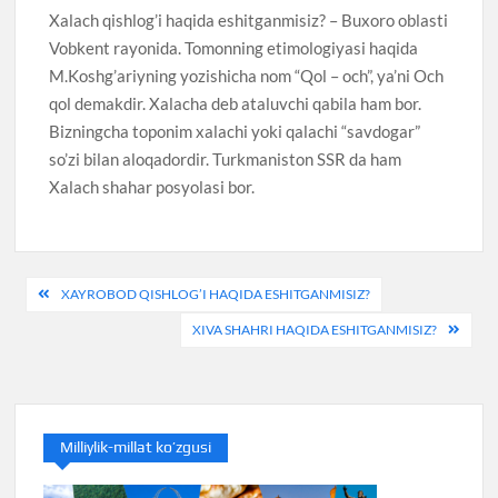
Xalach qishlog’i haqida eshitganmisiz? – Buxoro oblasti
Vobkent rayonida. Tomonning etimologiyasi haqida
M.Koshg’ariyning yozishicha nom “Qol – och”, ya’ni Och
qol demakdir. Xalacha deb ataluvchi qabila ham bor.
Bizningcha toponim xalachi yoki qalachi “savdogar”
so’zi bilan aloqadordir. Turkmaniston SSR da ham
Xalach shahar posyolasi bor.
Post
XAYROBOD QISHLOG’I HAQIDA ESHITGANMISIZ?
menyusi
XIVA SHAHRI HAQIDA ESHITGANMISIZ?
Milliylik-millat ko’zgusi