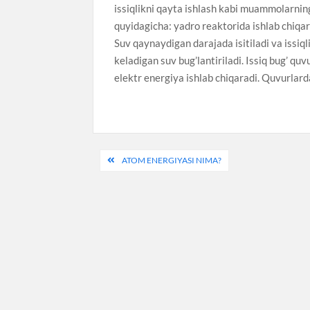
issiqlikni qayta ishlash kabi muammolarning 
quyidagicha: yadro reaktorida ishlab chiqar
Suv qaynaydigan darajada isitiladi va issiq
keladigan suv bug’lantiriladi. Issiq bug’ qu
elektr energiya ishlab chiqaradi. Quvurlarda
Post
ATOM ENERGIYASI NIMA?
menyusi