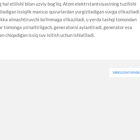
hal etilishi bilan uzviy bog’liq. Atom elektrstantsiyasining tuzilishi
iladigan issiqlik maxsus quvurlardan yurgiziladigan suvga o’tkaziladi
likka almashtiruvchi bo’linmaga o’tkaziladi, u yerda tashqi tomondan
vur tomonga yo’naltirilgach, generatorni aylantiradi, generator esa
n chiqadigan issiq suv isitish uchun ishlatiladi.
VAKUUM NIMA