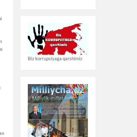
i
an
us
Biz korrupsiyaga qarshimiz
a
gan