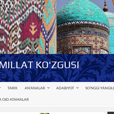
-MILLAT KO'ZGUSI
TARIX
AN’ANALAR
ADABIYOT
SO’NGGI YANGIL
GA OID ATAMALAR