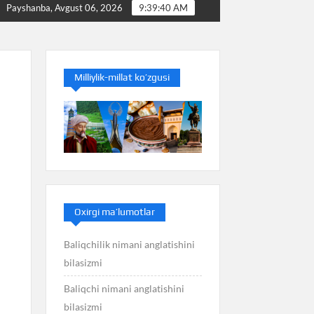
Baliq nimani anglatishini bilasizmi
Balans nimani ang
Payshanba, Avgust 06, 2026
9:39:41 AM
Milliylik-millat ko’zgusi
Oxirgi ma’lumotlar
Baliqchilik nimani anglatishini
bilasizmi
Baliqchi nimani anglatishini
bilasizmi