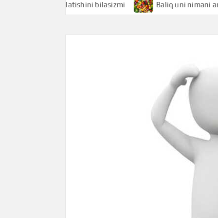
nimani anglatishini bilasizmi
Baliq uni nimani anglatishi