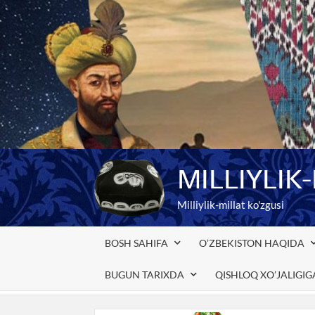
Skip
to
content
MILLIYLIK
Milliylik-millat ko'zgusi
BOSH SAHIFA
O’ZBEKISTON HAQIDA
BUGUN TARIXDA
QISHLOQ XO’JALIGI