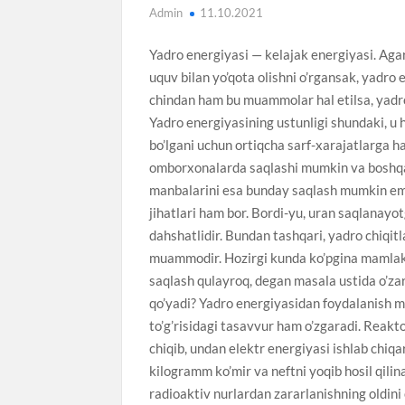
Admin
11.10.2021
Yadro energiyasi — kelajak energiyasi. Agar
uquv bilan yo’qota olishni o’rgansak, yadro e
chindan ham bu muammolar hal etilsa, yadro
Yadro energiyasining ustunligi shundaki, u ha
bo’lgani uchun ortiqcha sarf-xarajatlarga 
omborxonalarda saqlashi mumkin va boshqa
manbalarini esa bunday saqlash mumkin ema
jihatlari ham bor. Bordi-yu, uran saqlanayo
dahshatlidir. Bundan tashqari, yadro chiqitla
muammodir. Hozirgi kunda ko’pgina mamlaka
saqlash qulayroq, degan masala ustida o’zar
qo’yadi? Yadro energiyasidan foydalanish m
to’g’risidagi tasavvur ham o’zgaradi. Reakto
chiqib, undan elektr energiyasi ishlab chiqa
kilogramm ko’mir va neftni yoqib hosil qilin
radioaktiv nurlardan zararlanishning oldini o