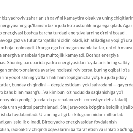
 biz yadroviy zaharlanish xavfini kamaytira olsak va uning chiqitlarin
nergiyasining qo’llanishi bizni juda ko’p ustunliklarga ega qiladi. Agar
 energiyasi boshqa barcha turdagi energiyalarning o’rnini bosadi.
voga gaz va tutun tarqatilishi oldini oladi, ishlatiladigan yoqilg’i ur
ham hojat qolmaydi. Uranga ega bo’lmagan mamlakatlar, uni olib maxs
 energiya manbalariga muhtojlik kamayadi. Boshqa energiya
s. Shuning barobarida yadro energiyasidan foydalanishning salbiy
tgan omborxonalarda avariya hodisasi ro’y bersa, buning oqibati o’ta
rini yo’qotishning yo’llari hali ham topilganicha yo’q. Bu juda jiddiy
tlar, bunday chiqindini — dengiz ostidami yoki sahrodami — qayerd
o bahs bilan mashg’ul. Va kim buni o’z hududida saqlanishiga yo’l
obaynida yonilg’i (u odatda parchalanuvchi xomashyo deb ataladi)
rda uran yadrosi parchalanadi. Shu jarayonda ko’pgina issiqlik ajralib
rishda foydalaniladi. Uranning atigi bir kilogrammidan millionlab
adigan issiqlik olinadi. Biroq yadro energiyasidan foydalanish
lish, radioaktiv chiqindi oqavalarini bartaraf etish va ishlatib bo’lin