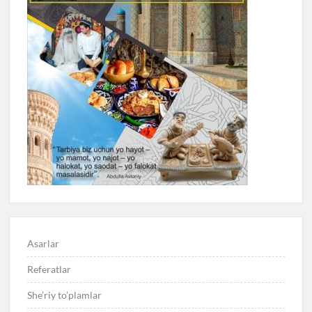
Asarlar
Referatlar
She’riy to’plamlar