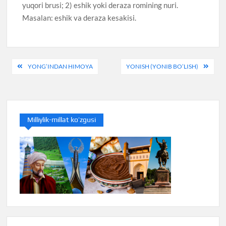
yuqori brusi; 2) eshik yoki deraza romining nuri.
Masalan: eshik va deraza kesakisi.
Post
YONG’INDAN HIMOYA
YONISH (YONIB BO’LISH)
menyusi
Milliylik-millat ko’zgusi