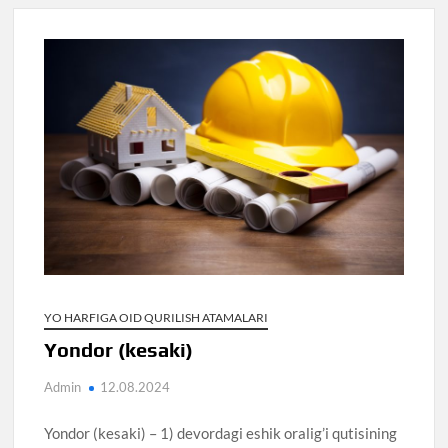
YO HARFIGA OID QURILISH ATAMALARI
Yondor (kesaki)
Admin
12.08.2024
Yondor (kesaki) – 1) devordagi eshik oralig’i qutisining