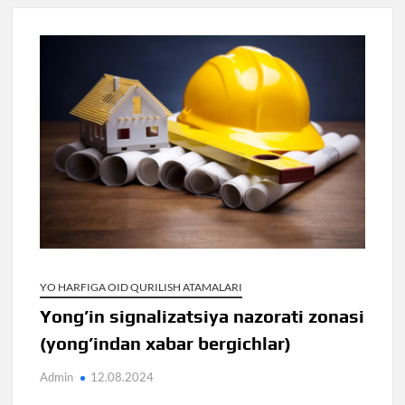
YO HARFIGA OID QURILISH ATAMALARI
Yong’in signalizatsiya nazorati zonasi
(yong’indan xabar bergichlar)
Admin
12.08.2024