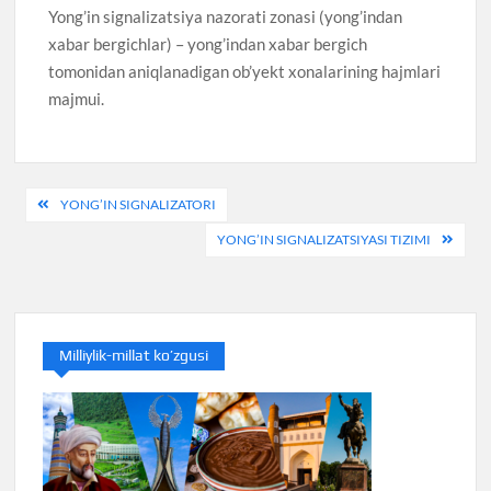
Yong’in signalizatsiya nazorati zonasi (yong’indan
xabar bergichlar) – yong’indan xabar bergich
tomonidan aniqlanadigan ob’yekt xonalarining hajmlari
majmui.
Post
YONG’IN SIGNALIZATORI
menyusi
YONG’IN SIGNALIZATSIYASI TIZIMI
Milliylik-millat ko’zgusi