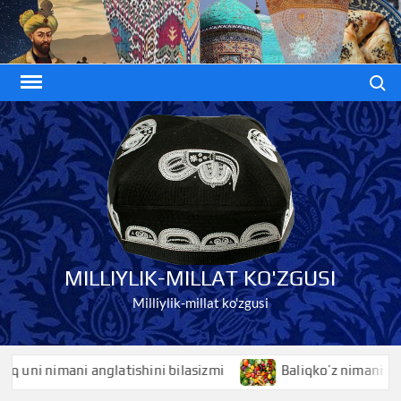
Skip
to
content
Search
MILLIYLIK-MILLAT KO'ZGUSI
Milliylik-millat ko'zgusi
ni nimani anglatishini bilasizmi
Baliqko’z nimani anglatis