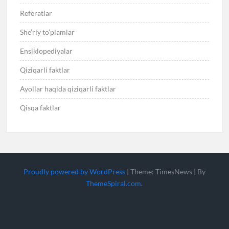
Referatlar
She’riy to’plamlar
Ensiklopediyalar
Qiziqarli faktlar
Ayollar haqida qiziqarli faktlar
Qisqa faktlar
Proudly powered by WordPress
|
Theme: TimesNews
|
By
ThemeSpiral.com
.