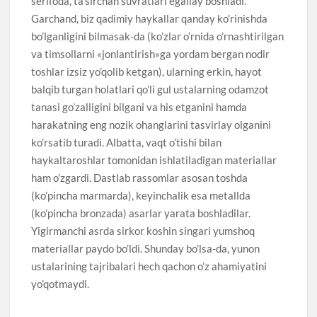
serifoda, ta’sirchan suvratlari egallay boshladi.
Garchand, biz qadimiy haykallar qanday ko’rinishda
bo’lganligini bilmasak-da (ko’zlar o’rnida o’rnashtirilgan
va timsollarni «jonlantirish»ga yordam bergan nodir
toshlar izsiz yo’qolib ketgan), ularning erkin, hayot
balqib turgan holatlari qo’li gul ustalarning odamzot
tanasi go’zalligini bilgani va his etganini hamda
harakatning eng nozik ohanglarini tasvirlay olganini
ko’rsatib turadi. Albatta, vaqt o’tishi bilan
haykaltaroshlar tomonidan ishlatiladigan materiallar
ham o’zgardi. Dastlab rassomlar asosan toshda
(ko’pincha marmarda), keyinchalik esa metallda
(ko’pincha bronzada) asarlar yarata boshladilar.
Yigirmanchi asrda sirkor koshin singari yumshoq
materiallar paydo bo’ldi. Shunday bo’lsa-da, yunon
ustalarining tajribalari hech qachon o’z ahamiyatini
yo’qotmaydi.