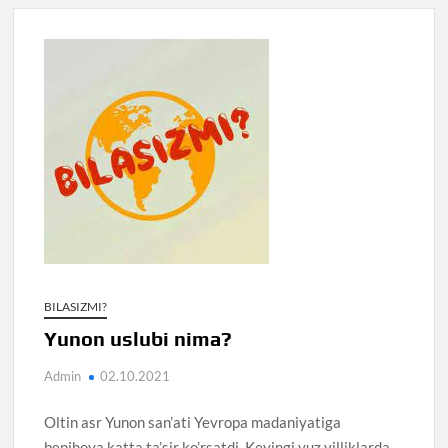
BILASIZMI?
Yunon uslubi nima?
Admin
02.10.2021
Oltin asr Yunon san’ati Yevropa madaniyatiga
benihoya katta ta’sir ko’rsatdi. Keyingi yuz yilliklarda