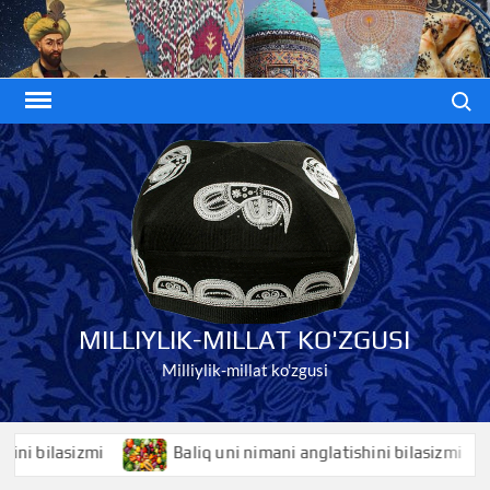
Skip
to
content
Search
MILLIYLIK-MILLAT KO'ZGUSI
Milliylik-millat ko'zgusi
bilasizmi
Baliq uni nimani anglatishini bilasizmi