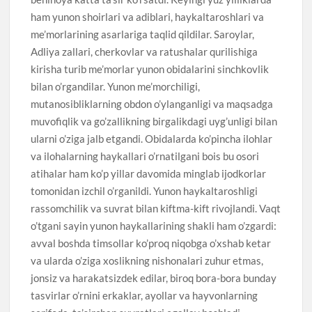
ham yunon shoirlari va adiblari, haykaltaroshlari va
me’morlarining asarlariga taqlid qildilar. Saroylar,
Adliya zallari, cherkovlar va ratushalar qurilishiga
kirisha turib me’morlar yunon obidalarini sinchkovlik
bilan o’rgandilar. Yunon me’morchiligi,
mutanosibliklarning obdon o’ylanganligi va maqsadga
muvofiqlik va go’zallikning birgalikdagi uyg’unligi bilan
ularni o’ziga jalb etgandi. Obidalarda ko’pincha ilohlar
va ilohalarning haykallari o’rnatilgani bois bu osori
atihalar ham ko’p yillar davomida minglab ijodkorlar
tomonidan izchil o’rganildi. Yunon haykaltaroshligi
rassomchilik va suvrat bilan kiftma-kift rivojlandi. Vaqt
o’tgani sayin yunon haykallarining shakli ham o’zgardi:
avval boshda timsollar ko’proq niqobga o’xshab ketar
va ularda o’ziga xoslikning nishonalari zuhur etmas,
jonsiz va harakatsizdek edilar, biroq bora-bora bunday
tasvirlar o’rnini erkaklar, ayollar va hayvonlarning