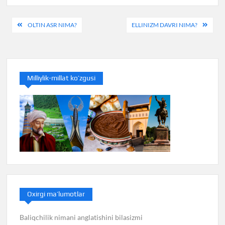
Post
OLTIN ASR NIMA?
ELLINIZM DAVRI NIMA?
menyusi
Milliylik-millat ko’zgusi
Oxirgi ma’lumotlar
Baliqchilik nimani anglatishini bilasizmi