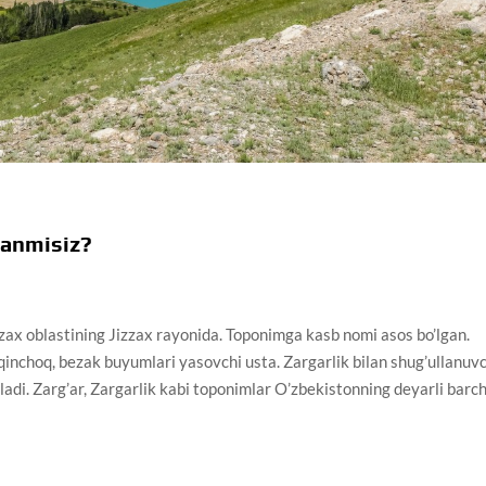
ganmisiz?
zzax oblastining Jizzax rayonida. Toponimga kasb nomi asos bo’lgan.
qinchoq, bezak buyumlari yasovchi usta. Zargarlik bilan shug’ullanuv
adi. Zarg’ar, Zargarlik kabi toponimlar O’zbekistonning deyarli barc