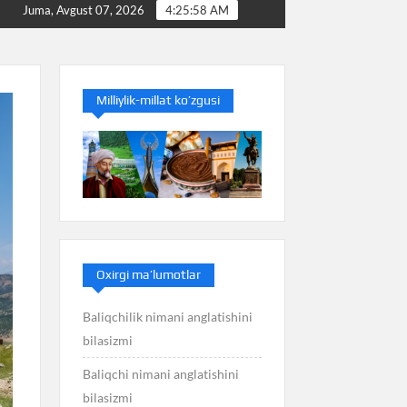
Baliq nimani anglatishini bilasizmi
Balans nimani angla
Juma, Avgust 07, 2026
4:25:59 AM
Milliylik-millat ko’zgusi
Oxirgi ma’lumotlar
Baliqchilik nimani anglatishini
bilasizmi
Baliqchi nimani anglatishini
bilasizmi