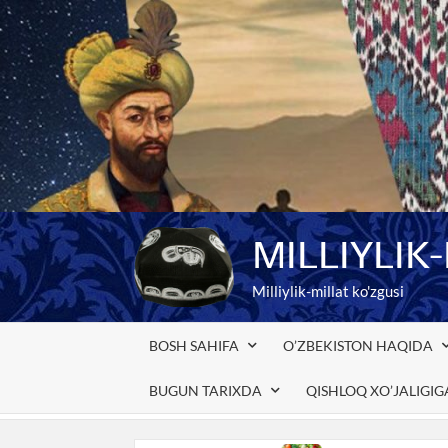
Skip
to
content
MILLIYLIK
Milliylik-millat ko'zgusi
BOSH SAHIFA
O’ZBEKISTON HAQIDA
BUGUN TARIXDA
QISHLOQ XO’JALIGI