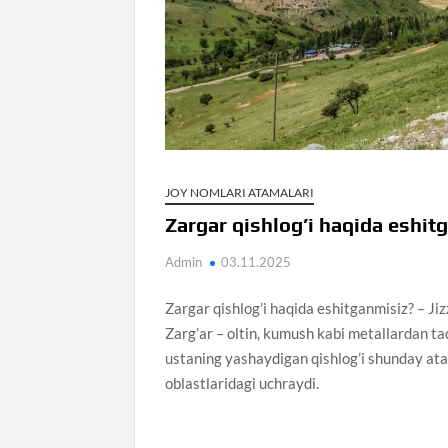
JOY NOMLARI ATAMALARI
Zargar qishlog’i haqida eshit
Admin
03.11.2025
Zargar qishlog’i haqida eshitganmisiz? – Ji
Zarg’ar – oltin, kumush kabi metallardan ta
ustaning yashaydigan qishlog’i shunday atal
oblastlaridagi uchraydi.