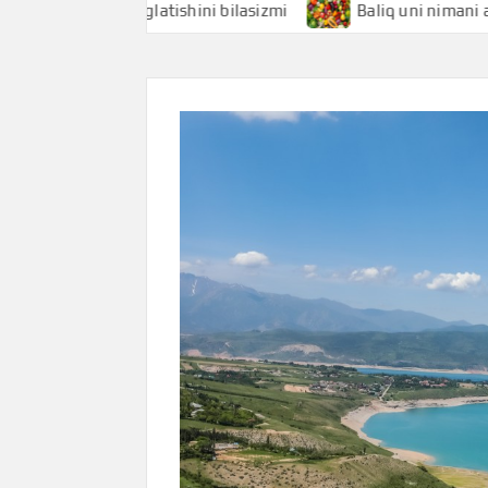
imani anglatishini bilasizmi
Baliq uni nimani anglatishini