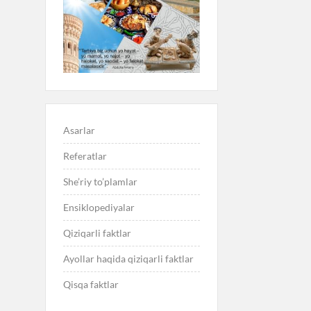
Asarlar
Referatlar
She’riy to’plamlar
Ensiklopediyalar
Qiziqarli faktlar
Ayollar haqida qiziqarli faktlar
Qisqa faktlar