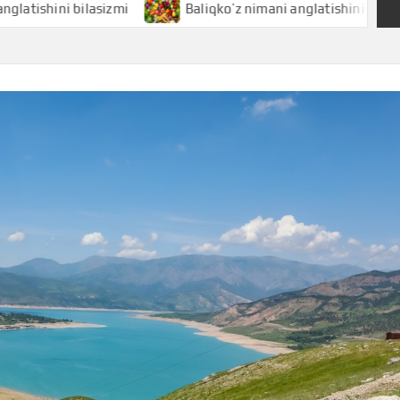
 bilasizmi
Baliqko’z nimani anglatishini bilasizmi