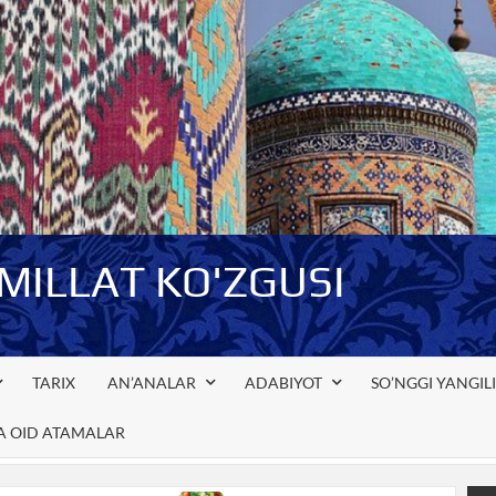
-MILLAT KO'ZGUSI
TARIX
AN’ANALAR
ADABIYOT
SO’NGGI YANGIL
GA OID ATAMALAR