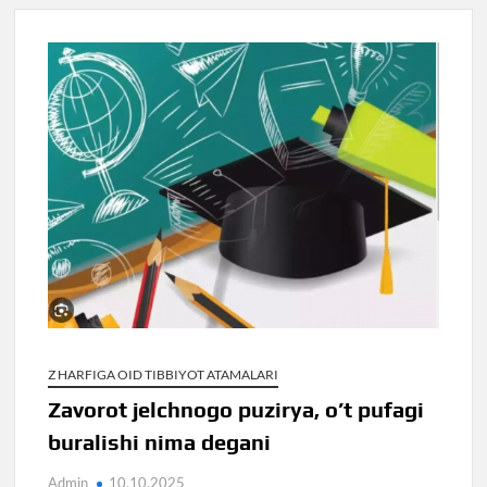
Z HARFIGA OID TIBBIYOT ATAMALARI
Zavorot jelchnogo puzirya, o’t pufagi
buralishi nima degani
Admin
10.10.2025