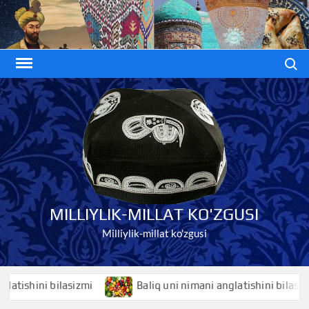
Skip
to
content
Search
MILLIYLIK-MILLAT KO'ZGUSI
Milliylik-millat ko'zgusi
shini bilasizmi
Baliq uni nimani anglatishini bilasizmi