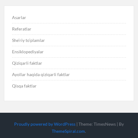
Asarlar
Referatlar
She’riy to’plamlar
Ensiklopediyalar
Qiziqarli faktlar
Ayollar haqida qiziqarli faktlar
Qisqa faktlar
Proudly powered by WordPress
|
Theme: TimesNews
|
By
ThemeSpiral.com
.