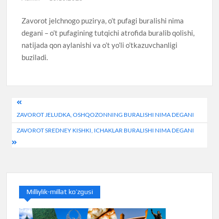
Zavorot jelchnogo puzirya, o’t pufagi buralishi nima
degani – o’t pufagining tutqichi atrofida buralib qolishi,
natijada qon aylanishi va o’t yo’li o’tkazuvchanligi
buziladi.
Post
ZAVOROT JELUDKA, OSHQOZONNING BURALISHI NIMA DEGANI
menyusi
ZAVOROT SREDNEY KISHKI, ICHAKLAR BURALISHI NIMA DEGANI
Milliylik-millat ko’zgusi