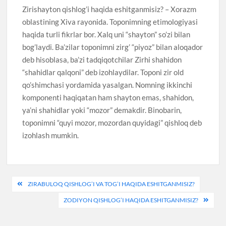
Zirishayton qishlog’i haqida eshitganmisiz? – Xorazm
oblastining Xiva rayonida. Toponimning etimologiyasi
haqida turli fikrlar bor. Xalq uni “shayton” so’zi bilan
bog’laydi. Ba’zilar toponimni zirg’ “piyoz” bilan aloqador
deb hisoblasa, ba’zi tadqiqotchilar Zirhi shahidon
“shahidlar qalqoni” deb izohlaydilar. Toponi zir old
qo’shimchasi yordamida yasalgan. Nomning ikkinchi
komponenti haqiqatan ham shayton emas, shahidon,
ya’ni shahidlar yoki “mozor” demakdir. Binobarin,
toponimni “quyi mozor, mozordan quyidagi” qishloq deb
izohlash mumkin.
Post
ZIRABULOQ QISHLOG’I VA TOG’I HAQIDA ESHITGANMISIZ?
menyusi
ZODIYON QISHLOG’I HAQIDA ESHITGANMISIZ?