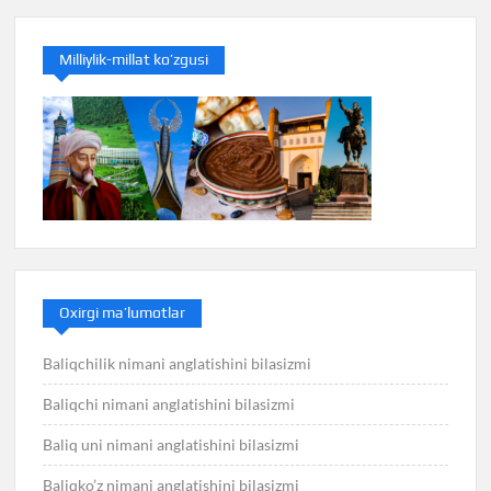
Milliylik-millat ko’zgusi
Oxirgi ma’lumotlar
Baliqchilik nimani anglatishini bilasizmi
Baliqchi nimani anglatishini bilasizmi
Baliq uni nimani anglatishini bilasizmi
Baliqko’z nimani anglatishini bilasizmi