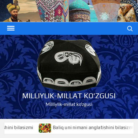
Skip
to
content
Search
MILLIYLIK-MILLAT KO'ZGUSI
Milliylik-millat ko'zgusi
i bilasizmi
Baliq uni nimani anglatishini bilasizmi