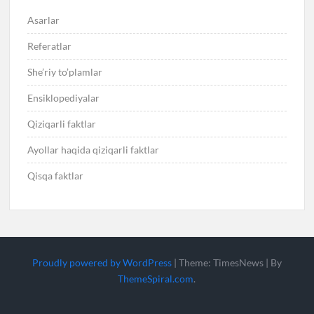
Asarlar
Referatlar
She’riy to’plamlar
Ensiklopediyalar
Qiziqarli faktlar
Ayollar haqida qiziqarli faktlar
Qisqa faktlar
Proudly powered by WordPress
|
Theme: TimesNews
|
By
ThemeSpiral.com
.