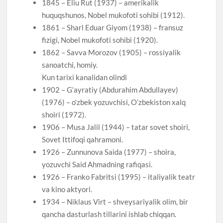
1845 – Eliu Rut (1937) – amerikalik
huquqshunos, Nobel mukofoti sohibi (1912).
1861 – Sharl Eduar Giyom (1938) – fransuz
fizigi, Nobel mukofoti sohibi (1920).
1862 – Savva Morozov (1905) – rossiyalik
sanoatchi, homiy.
Kun tarixi kanalidan olindi
1902 – G‘ayratiy (Abdurahim Abdullayev)
(1976) – o‘zbek yozuvchisi, O’zbеkiston xalq
shoiri (1972).
1906 – Musa Jalil (1944) – tatar sovet shoiri,
Sovet Ittifoqi qahramoni.
1926 – Zunnunova Saida (1977) – shoira,
yozuvchi Said Ahmadning rafiqasi.
1926 – Franko Fabritsi (1995) – italiyalik teatr
va kino aktyori.
1934 – Niklaus Virt – shveysariyalik olim, bir
qancha dasturlash tillarini ishlab chiqqan.