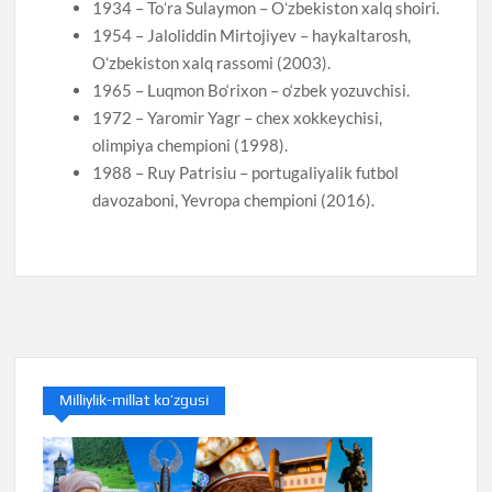
1934 – Toʻra Sulaymon – Oʻzbekiston xalq shoiri.
1954 – Jaloliddin Mirtojiyev – haykaltarosh,
Oʻzbekiston xalq rassomi (2003).
1965 – Luqmon Bo‘rixon – o‘zbek yozuvchisi.
1972 – Yaromir Yagr – chex xokkeychisi,
olimpiya chempioni (1998).
1988 – Ruy Patrisiu – portugaliyalik futbol
davozaboni, Yevropa chempioni (2016).
Milliylik-millat ko’zgusi