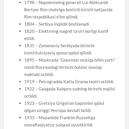
1798 – Napoleonning generali Lui-Aleksandr
Bertyer Rim shahriga bostirib kirishi natijasida
Rim respublikasi e’lon qilindi.
1804 – Serbiya inqilobi boshlanadi.
1820 – Elektrning magnit ta’siri borligi kashf
etildi.
1835 – Zamonaviy Serbiyada birinchi
konstitutsiyaviy qonun qabul qilindi.
1895 – Moskvada “Gnesinlar musiqa bilim yurti”
nomli Rossiyadagi birinchi bolalar musiqa
maktabi ochildi.
1919 – Petrogradda Katta Drama teatri ochildi.
1922 – Gaagada Xalqaro sudning birinchi majlisi
ochildi.
1923 – Gretsiya Grigorian taqvimini qabul
qilgan so’nggi Yevropa davlati bo’ldi.
1933 – Mayamida Franklin Ruzveltga
muvaffaqiyatsiz suiqasd uyushtirildi.