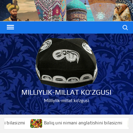
Skip
to
content
Search
MILLIYLIK-MILLAT KO'ZGUSI
Milliylik-millat ko'zgusi
asizmi
Baliq uni nimani anglatishini bilasizmi
Ba