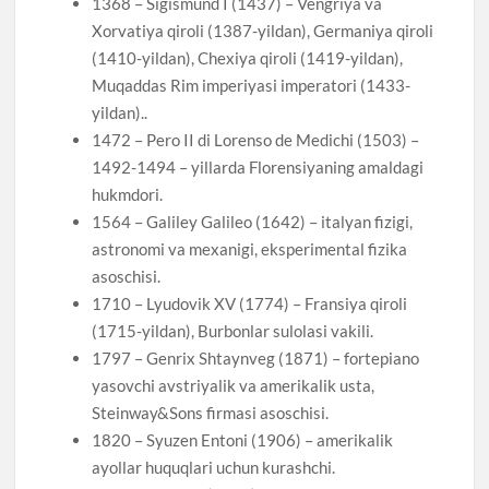
1368 – Sigismund I (1437) – Vengriya va
Xorvatiya qiroli (1387-yildan), Germaniya qiroli
(1410-yildan), Chexiya qiroli (1419-yildan),
Muqaddas Rim imperiyasi imperatori (1433-
yildan)..
1472 – Pero II di Lorenso de Medichi (1503) –
1492-1494 – yillarda Florensiyaning amaldagi
hukmdori.
1564 – Galiley Galileo (1642) – italyan fizigi,
astronomi va mexanigi, eksperimental fizika
asoschisi.
1710 – Lyudovik XV (1774) – Fransiya qiroli
(1715-yildan), Burbonlar sulolasi vakili.
1797 – Genrix Shtaynveg (1871) – fortepiano
yasovchi avstriyalik va amerikalik usta,
Steinway&Sons firmasi asoschisi.
1820 – Syuzen Entoni (1906) – amerikalik
ayollar huquqlari uchun kurashchi.