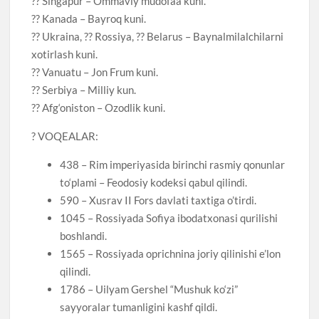
?? Singapur – Ommaviy mudofaa kuni.
?? Kanada – Bayroq kuni.
?? Ukraina, ?? Rossiya, ?? Belarus – Baynalmilalchilarni
xotirlash kuni.
?? Vanuatu – Jon Frum kuni.
?? Serbiya – Milliy kun.
?? Afg‘oniston – Ozodlik kuni.
? VOQEALAR:
438 – Rim imperiyasida birinchi rasmiy qonunlar
to‘plami – Feodosiy kodeksi qabul qilindi.
590 – Xusrav II Fors davlati taxtiga o’tirdi.
1045 – Rossiyada Sofiya ibodatxonasi qurilishi
boshlandi.
1565 – Rossiyada oprichnina joriy qilinishi e’lon
qilindi.
1786 – Uilyam Gershel “Mushuk ko‘zi”
sayyoralar tumanligini kashf qildi.