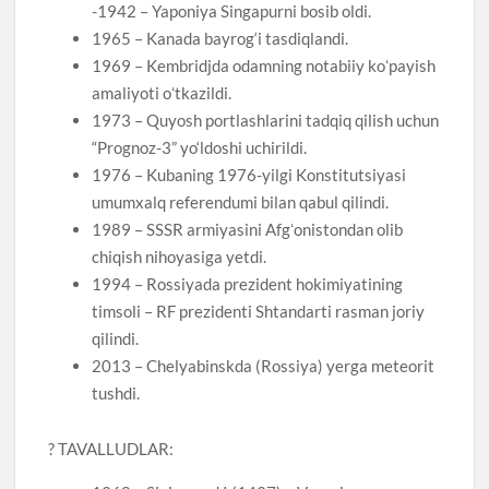
-1942 – Yaponiya Singapurni bosib oldi.
1965 – Kanada bayrog‘i tasdiqlandi.
1969 – Kembridjda odamning notabiiy koʻpayish
amaliyoti oʻtkazildi.
1973 – Quyosh portlashlarini tadqiq qilish uchun
“Prognoz-3” yo‘ldoshi uchirildi.
1976 – Kubaning 1976-yilgi Konstitutsiyasi
umumxalq referendumi bilan qabul qilindi.
1989 – SSSR armiyasini Afgʻonistondan olib
chiqish nihoyasiga yetdi.
1994 – Rossiyada prezident hokimiyatining
timsoli – RF prezidenti Shtandarti rasman joriy
qilindi.
2013 – Chelyabinskda (Rossiya) yerga meteorit
tushdi.
? TAVALLUDLAR: