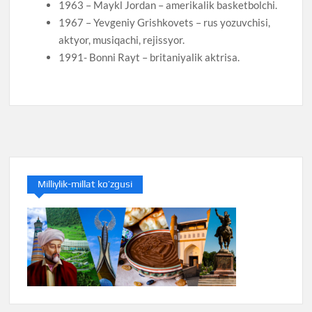
1963 – Maykl Jordan – amerikalik basketbolchi.
1967 – Yevgeniy Grishkovets – rus yozuvchisi,
aktyor, musiqachi, rejissyor.
1991- Bonni Rayt – britaniyalik aktrisa.
Milliylik-millat ko’zgusi