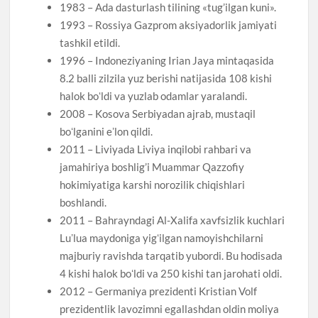
1983 – Ada dasturlash tilining «tug’ilgan kuni».
1993 – Rossiya Gazprom aksiyadorlik jamiyati
tashkil etildi.
1996 – Indoneziyaning Irian Jaya mintaqasida
8.2 balli zilzila yuz berishi natijasida 108 kishi
halok boʻldi va yuzlab odamlar yaralandi.
2008 – Kosova Serbiyadan ajrab, mustaqil
boʻlganini eʼlon qildi.
2011 – Liviyada Liviya inqilobi rahbari va
jamahiriya boshlig’i Muammar Qazzofiy
hokimiyatiga karshi norozilik chiqishlari
boshlandi.
2011 – Bahrayndagi Al-Xalifa xavfsizlik kuchlari
Luʼlua maydoniga yigʻilgan namoyishchilarni
majburiy ravishda tarqatib yubordi. Bu hodisada
4 kishi halok boʻldi va 250 kishi tan jarohati oldi.
2012 – Germaniya prezidenti Kristian Volf
prezidentlik lavozimni egallashdan oldin moliya