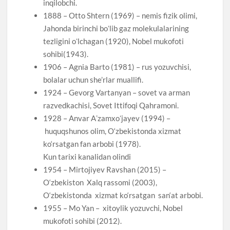
inqilobchi.
1888 – Otto Shtern (1969) – nemis fizik olimi,
Jahonda birinchi boʻlib gaz molekulalarining
tezligini oʻlchagan (1920), Nobel mukofoti
sohibi(1943).
1906 – Agnia Barto (1981) – rus yozuvchisi,
bolalar uchun she’rlar muallifi.
1924 – Gevorg Vartanyan – sovet va arman
razvedkachisi, Sovet Ittifoqi Qahramoni.
1928 – Anvar Aʼzamxoʻjayev (1994) –
huquqshunos olim, O‘zbekistonda xizmat
ko‘rsatgan fan arbobi (1978).
Kun tarixi kanalidan olindi
1954 – Mirtojiyev Ravshan (2015) –
O‘zbekiston Xalq rassomi (2003),
O‘zbekistonda xizmat ko‘rsatgan san‘at arbobi.
1955 – Mo Yan – xitoylik yozuvchi, Nobel
mukofoti sohibi (2012).