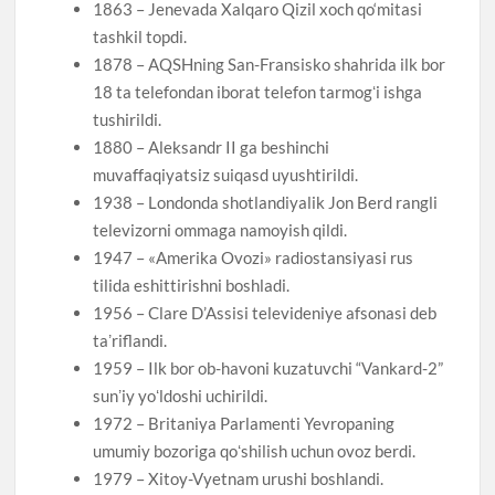
1863 – Jenevada Xalqaro Qizil xoch qo‘mitasi
tashkil topdi.
1878 – AQSHning San-Fransisko shahrida ilk bor
18 ta telefondan iborat telefon tarmogʻi ishga
tushirildi.
1880 – Aleksandr II ga beshinchi
muvaffaqiyatsiz suiqasd uyushtirildi.
1938 – Londonda shotlandiyalik Jon Berd rangli
televizorni ommaga namoyish qildi.
1947 – «Amerika Ovozi» radiostansiyasi rus
tilida eshittirishni boshladi.
1956 – Clare D’Assisi televideniye afsonasi deb
taʼriflandi.
1959 – Ilk bor ob-havoni kuzatuvchi “Vankard-2”
sunʼiy yoʻldoshi uchirildi.
1972 – Britaniya Parlamenti Yevropaning
umumiy bozoriga qoʻshilish uchun ovoz berdi.
1979 – Xitoy-Vyetnam urushi boshlandi.