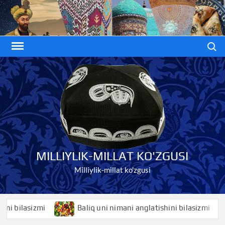
Skip
to
content
Search
MILLIYLIK-MILLAT KO'ZGUSI
Milliylik-millat ko'zgusi
lasizmi
Baliq uni nimani anglatishini bilasizmi
B