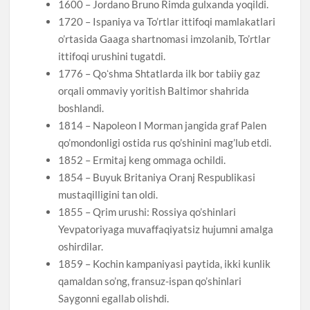
1600 – Jordano Bruno Rimda gulxanda yoqildi.
1720 – Ispaniya va To’rtlar ittifoqi mamlakatlari
o’rtasida Gaaga shartnomasi imzolanib, To’rtlar
ittifoqi urushini tugatdi.
1776 – Qoʻshma Shtatlarda ilk bor tabiiy gaz
orqali ommaviy yoritish Baltimor shahrida
boshlandi.
1814 – Napoleon I Morman jangida graf Palen
qo’mondonligi ostida rus qo’shinini mag’lub etdi.
1852 – Ermitaj keng ommaga ochildi.
1854 – Buyuk Britaniya Oranj Respublikasi
mustaqilligini tan oldi.
1855 – Qrim urushi: Rossiya qo’shinlari
Yevpatoriyaga muvaffaqiyatsiz hujumni amalga
oshirdilar.
1859 – Kochin kampaniyasi paytida, ikki kunlik
qamaldan so’ng, fransuz-ispan qo’shinlari
Saygonni egallab olishdi.