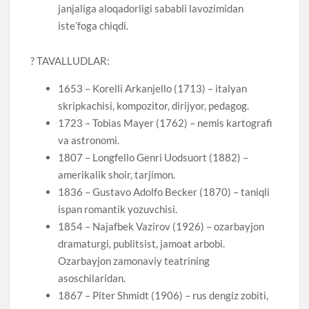
janjaliga aloqadorligi sababli lavozimidan
isteʼfoga chiqdi.
? TAVALLUDLAR:
1653 – Korelli Arkanjello (1713) – italyan
skripkachisi, kompozitor, dirijyor, pedagog.
1723 – Tobias Mayer (1762) – nemis kartografi
va astronomi.
1807 – Longfello Genri Uodsuort (1882) –
amerikalik shoir, tarjimon.
1836 – Gustavo Adolfo Becker (1870) – taniqli
ispan romantik yozuvchisi.
1854 – Najafbek Vazirov (1926) – ozarbayjon
dramaturgi, publitsist, jamoat arbobi.
Ozarbayjon zamonaviy teatrining
asoschilaridan.
1867 – Piter Shmidt (1906) – rus dengiz zobiti,