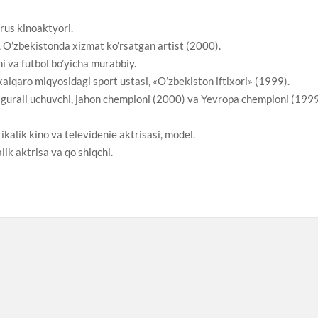
rus kinoaktyori.
 O’zbekistonda xizmat ko’rsatgan artist (2000).
i va futbol bo’yicha murabbiy.
lqaro miqyosidagi sport ustasi, «O’zbekiston iftixori» (1999).
igurali uchuvchi, jahon chempioni (2000) va Yevropa chempioni (1999
alik kino va televidenie aktrisasi, model.
k aktrisa va qoʻshiqchi.