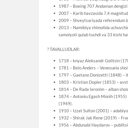
1987 – Boeing 707 Andaman dengizi us
2007 – Karib havzasida 7,4 magnitudali
2009 – Shveytsariyada referendum bo’l
2013 – Namibiya shimolida uchuvchin
samolyoti qulab tushdi va 33 kishi hal
? TAVALLUDLAR:
1718 – knyaz Aleksandr Golitsin (178
1781 – Belo Anders – Venesuela shoiri
1797 – Gaetano Donizetti (1848) – ita
1803 – Kristian Dopler (1853) – avstr
1814 – De Rada Ieronim – alban shoiri
1874 – Antoniu Egash Monih (1955) –
(1949).
1910 – Izzat Sulton (2001) – adabiyo
1932 – Shirak Jak Rene (2019) – Fran
1956 – Abdunabi Haydarov – publitsis