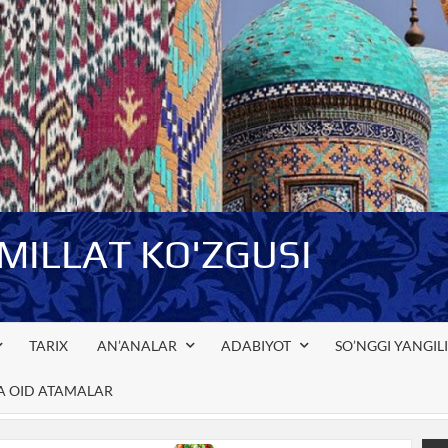
-MILLAT KO'ZGUSI
TARIX
AN’ANALAR
ADABIYOT
SO’NGGI YANGIL
GA OID ATAMALAR