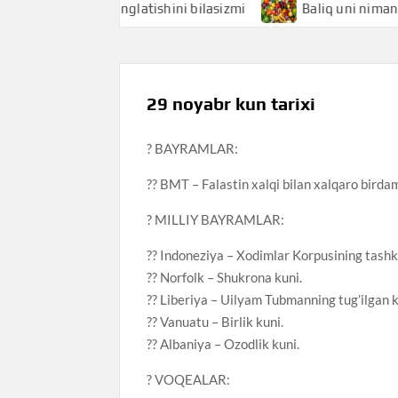
hi nimani anglatishini bilasizmi
Baliq uni nimani anglatis
29 noyabr kun tarixi
? BAYRAMLAR:
?? BMT – Falastin xalqi bilan xalqaro birdam
? MILLIY BAYRAMLAR:
?? Indoneziya – Xodimlar Korpusining tashki
?? Norfolk – Shukrona kuni.
?? Liberiya – Uilyam Tubmanning tug’ilgan k
?? Vanuatu – Birlik kuni.
?? Albaniya – Ozodlik kuni.
? VOQEALAR: