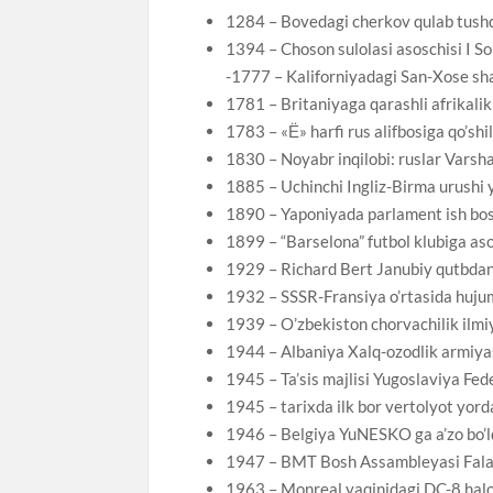
1284 – Bovedagi cherkov qulab tushd
1394 – Choson sulolasi asoschisi I Son
-1777 – Kaliforniyadagi San-Xose sha
1781 – Britaniyaga qarashli afrikalik 
1783 – «Ё» harfi rus alifbosiga qo’shil
1830 – Noyabr inqilobi: ruslar Varsha
1885 – Uchinchi Ingliz-Birma urushi 
1890 – Yaponiyada parlament ish bos
1899 – “Barselona” futbol klubiga aso
1929 – Richard Bert Janubiy qutbdan 
1932 – SSSR-Fransiya o’rtasida hujum
1939 – O’zbekiston chorvachilik ilmiy 
1944 – Albaniya Xalq-ozodlik armiyas
1945 – Ta’sis majlisi Yugoslaviya Fede
1945 – tarixda ilk bor vertolyot yord
1946 – Belgiya YuNESKO ga a’zo bo’ld
1947 – BMT Bosh Assambleyasi Falasti
1963 – Monreal yaqinidagi DC-8 haloka