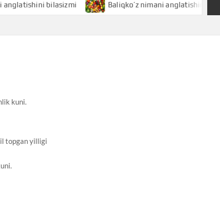
hini bilasizmi
Baliqko’z nimani anglatishini bilasizmi
lik kuni.
l topgan yilligi
uni.