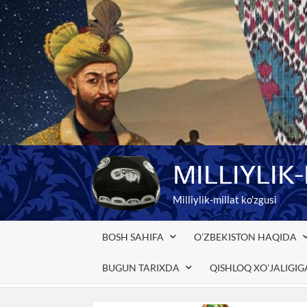
Skip
to
content
MILLIYLIK
Milliylik-millat ko'zgusi
BOSH SAHIFA
O’ZBEKISTON HAQIDA
BUGUN TARIXDA
QISHLOQ XO’JALIGI