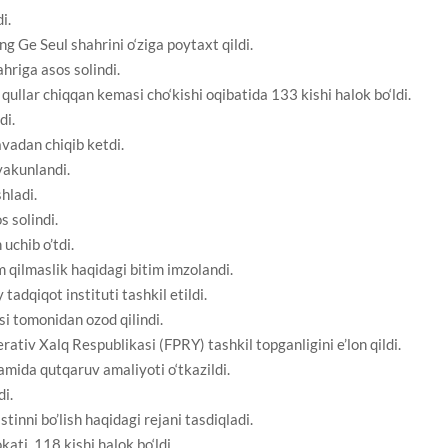
i.
g Ge Seul shahrini o‘ziga poytaxt qildi.
hriga asos solindi.
qullar chiqqan kemasi cho‘kishi oqibatida 133 kishi halok bo‘ldi.
di.
vadan chiqib ketdi.
yakunlandi.
hladi.
s solindi.
uchib o’tdi.
 qilmaslik haqidagi bitim imzolandi.
tadqiqot instituti tashkil etildi.
i tomonidan ozod qilindi.
rativ Xalq Respublikasi (FPRY) tashkil topganligini e’lon qildi.
amida qutqaruv amaliyoti o‘tkazildi.
i.
nni bo’lish haqidagi rejani tasdiqladi.
ti, 118 kishi halok bo‘ldi.