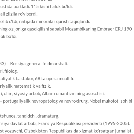
tida portladi. 115 kishi halok bo‘ldi.
 zilzila ro‘y berdi.
ib o’tdi, natijada minoralar qurish taqiqlandi.
ing o’z joniga qasd qilishi sababli Mozambikaning Embraer ERJ 190
ok bo’ldi.
3) – Rossiya general feldmarshali.
, filolog.
liyalik bastakor, 68 ta opera muallifi.
iyalik matematik va fizik.
, olim, siyosiy arbob, Alban romantizmining asoschisi.
 portugaliyalik nevropatolog va neyroxirurg, Nobel mukofoti sohibi
tshunos, tanqidchi, dramaturg.
siya davlat arbobi, Fransiya Respublikasi prezidenti (1995-2005).
t yozuvchi, O‘zbekiston Respublikasida xizmat ko‘rsatgan jurnalist.