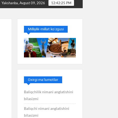
Baliq nimani anglatishini bilasizmi
Balans nimani a
Yakshanba, Avgust 09, 2026
12:42:26 PM
Milliylik-millat ko’zgusi
Oxirgi ma’lumotlar
Baliqchilik nimani anglatishini
bilasizmi
Baliqchi nimani anglatishini
bilasizmi