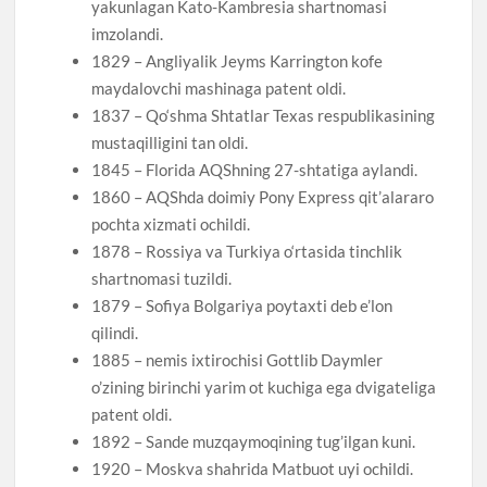
yakunlagan Kato-Kambresia shartnomasi
imzolandi.
1829 – Angliyalik Jeyms Karrington kofe
maydalovchi mashinaga patent oldi.
1837 – Qo‘shma Shtatlar Texas respublikasining
mustaqilligini tan oldi.
1845 – Florida AQShning 27-shtatiga aylandi.
1860 – AQShda doimiy Pony Express qit’alararo
pochta xizmati ochildi.
1878 – Rossiya va Turkiya o‘rtasida tinchlik
shartnomasi tuzildi.
1879 – Sofiya Bolgariya poytaxti deb e’lon
qilindi.
1885 – nemis ixtirochisi Gottlib Daymler
o’zining birinchi yarim ot kuchiga ega dvigateliga
patent oldi.
1892 – Sande muzqaymoqining tug’ilgan kuni.
1920 – Moskva shahrida Matbuot uyi ochildi.