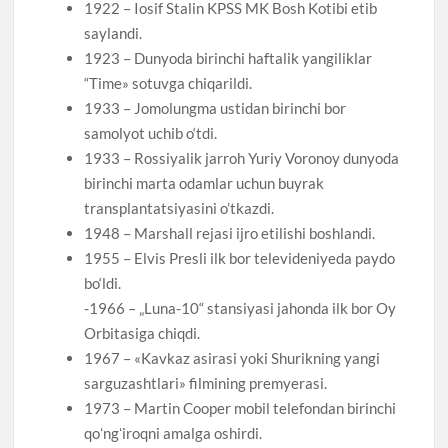
1922 – Iosif Stalin KPSS MK Bosh Kotibi etib
saylandi.
1923 – Dunyoda birinchi haftalik yangiliklar
“Time» sotuvga chiqarildi.
1933 – Jomolungma ustidan birinchi bor
samolyot uchib o‘tdi.
1933 – Rossiyalik jarroh Yuriy Voronoy dunyoda
birinchi marta odamlar uchun buyrak
transplantatsiyasini o’tkazdi.
1948 – Marshall rejasi ijro etilishi boshlandi.
1955 – Elvis Presli ilk bor televideniyeda paydo
bo‘ldi.
-1966 – „Luna-10“ stansiyasi jahonda ilk bor Oy
Orbitasiga chiqdi.
1967 – «Kavkaz asirasi yoki Shurikning yangi
sarguzashtlari» filmining premyerasi.
1973 – Martin Cooper mobil telefondan birinchi
qoʻngʻiroqni amalga oshirdi.