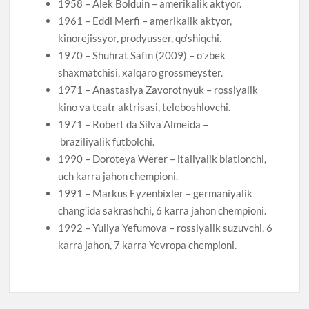
1958 – Alek Bolduin – amerikalik aktyor.
1961 – Eddi Merfi – amerikalik aktyor,
kinorejissyor, prodyusser, qo‘shiqchi.
1970 – Shuhrat Safin (2009) – oʻzbek
shaxmatchisi, xalqaro grossmeyster.
1971 – Anastasiya Zavorotnyuk – rossiyalik
kino va teatr aktrisasi, teleboshlovchi.
1971 – Robert da Silva Almeida –
braziliyalik futbolchi.
1990 – Doroteya Werer – italiyalik biatlonchi,
uch karra jahon chempioni.
1991 – Markus Eyzenbixler – germaniyalik
chang’ida sakrashchi, 6 karra jahon chempioni.
1992 – Yuliya Yefumova – rossiyalik suzuvchi, 6
karra jahon, 7 karra Yevropa chempioni.