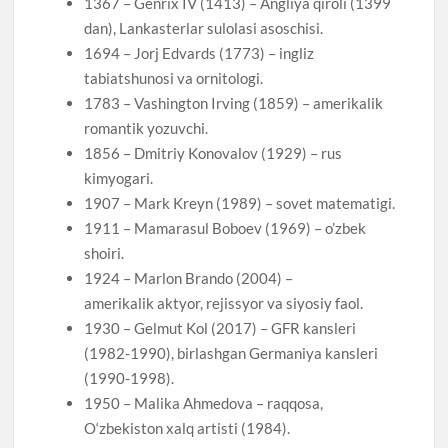
1367 – Genrix IV (1413) – Angliya qiroli (1399
dan), Lankasterlar sulolasi asoschisi.
1694 – Jorj Edvards (1773) – ingliz
tabiatshunosi va ornitologi.
1783 – Vashington Irving (1859) – amerikalik
romantik yozuvchi.
1856 – Dmitriy Konovalov (1929) – rus
kimyogari.
1907 – Mark Kreyn (1989) – sovet matematigi.
1911 – Mamarasul Boboev (1969) – o’zbek
shoiri.
1924 – Marlon Brando (2004) –
amerikalik aktyor, rejissyor va siyosiy faol.
1930 – Gelmut Kol (2017) – GFR kansleri
(1982-1990), birlashgan Germaniya kansleri
(1990-1998).
1950 – Malika Ahmedova – raqqosa,
O‘zbekiston xalq artisti (1984).