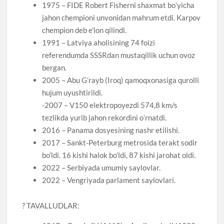
1975 – FIDE Robert Fisherni shaxmat boʻyicha
jahon chempioni unvonidan mahrum etdi. Karpov
chempion deb e’lon qilindi.
1991 – Latviya aholisining 74 foizi
referendumda SSSRdan mustaqillik uchun ovoz
bergan.
2005 – Abu G’rayb (Iroq) qamoqxonasiga qurolli
hujum uyushtirildi.
-2007 – V150 elektropoyezdi 574,8 km/s
tezlikda yurib jahon rekordini oʻrnatdi.
2016 – Panama dosyesining nashr etilishi.
2017 – Sankt-Peterburg metrosida terakt sodir
bo’ldi. 16 kishi halok bo’ldi, 87 kishi jarohat oldi.
2022 – Serbiyada umumiy saylovlar.
2022 – Vengriyada parlament saylovlari.
? TAVALLUDLAR: