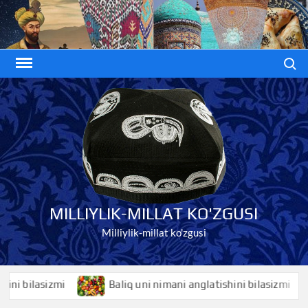
Skip
to
content
Search
MILLIYLIK-MILLAT KO'ZGUSI
Milliylik-millat ko'zgusi
lasizmi
Baliq uni nimani anglatishini bilasizmi
B