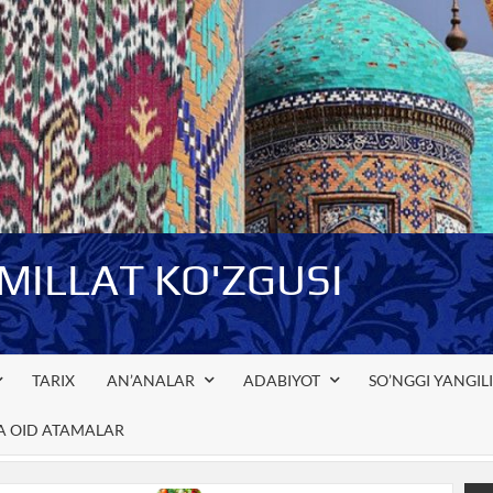
-MILLAT KO'ZGUSI
TARIX
AN’ANALAR
ADABIYOT
SO’NGGI YANGIL
GA OID ATAMALAR