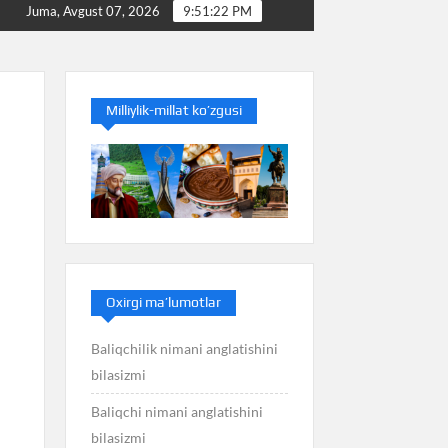
Baliq nimani anglatishini bilasizmi
Balans nimani angla
Juma, Avgust 07, 2026
9:51:22 PM
Milliylik-millat ko’zgusi
Oxirgi ma’lumotlar
Baliqchilik nimani anglatishini
bilasizmi
Baliqchi nimani anglatishini
bilasizmi