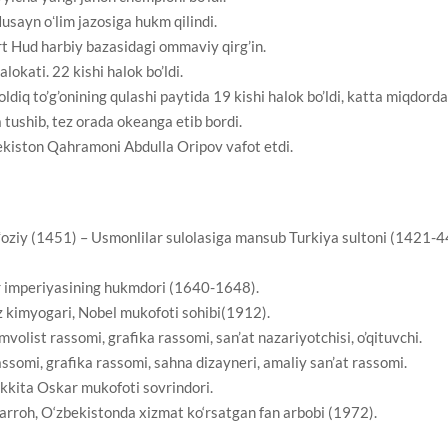
usayn oʻlim jazosiga hukm qilindi.
t Hud harbiy bazasidagi ommaviy qirg’in.
kati. 22 kishi halok bo’ldi.
ldiq to’g’onining qulashi paytida 19 kishi halok bo’ldi, katta miqdorda
 tushib, tez orada okeanga etib bordi.
ekiston Qahramoni Abdulla Oripov vafot etdi.
oziy (1451) – Usmonlilar sulolasiga mansub Turkiya sultoni (1421-4
r imperiyasining hukmdori (1640-1648).
z kimyogari, Nobel mukofoti sohibi(1912).
olist rassomi, grafika rassomi, san’at nazariyotchisi, o’qituvchi.
somi, grafika rassomi, sahna dizayneri, amaliy san’at rassomi.
 ikkita Oskar mukofoti sovrindori.
arroh, O‘zbekistonda xizmat ko‘rsatgan fan arbobi (1972).