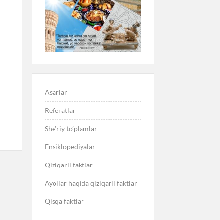
Asarlar
Referatlar
She’riy to’plamlar
Ensiklopediyalar
Qiziqarli faktlar
Ayollar haqida qiziqarli faktlar
Qisqa faktlar