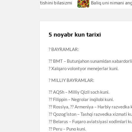
imani anglatishini bilasizmi
Baliq uni nimani anglatishini
5 noyabr kun tarixi
? BAYRAMLAR:
?? BMT – Butunjahon sunamidan xabardorli
? Xalqaro volontyor menejerlar kuni.
? MILLIY BAYRAMLAR:
?? AQSh – Milliy Qizil soch kuni.
?? Filippin – Negrolar inqilobi kuni.
?? Rossiya, ?? Armeniya – Harbiy razvedka 
?? Qozog‘iston – Tashqi razvedka xizmati ku
?? Belarus – Fuqaro aviatsiyasi xodimlari ku
?? Peru – Puno kuni.