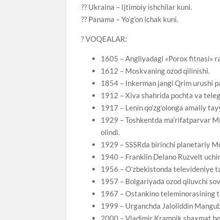
?? Ukraina – Ijtimoiy ishchilar kuni.
?? Panama – Yo’g’on ichak kuni.
? VOQEALAR:
1605 – Angliyadagi «Porox fitnasi» ra
1612 – Moskvaning ozod qilinishi.
1854 – Inkerman jangi Qrim urushi pa
1912 – Xiva shahrida pochta va telegr
1917 – Lenin qo’zg’olonga amaliy tayyo
1929 – Toshkentda ma’rifatparvar M
olindi.
1929 – SSSRda birinchi planetariy Mo
1940 – Franklin Delano Ruzvelt uchinc
1956 – Oʻzbekistonda televideniye ta
1957 – Bolgariyada ozod qiluvchi sov
1967 – Ostankino teleminorasining tu
1999 – Urganchda Jaloliddin Manguberd
2000 – Vladimir Kramnik shaxmat bo’y