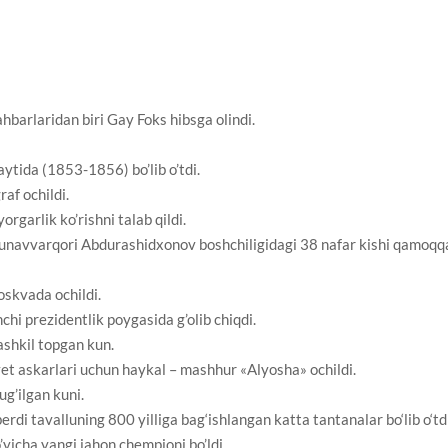
hbarlaridan biri Gay Foks hibsga olindi.
ytida (1853-1856) bo’lib o’tdi.
af ochildi.
rgarlik ko’rishni talab qildi.
unavvarqori Abdurashidxonov boshchiligidagi 38 nafar kishi qamoqq
skvada ochildi.
hi prezidentlik poygasida g’olib chiqdi.
shkil topgan kun.
et askarlari uchun haykal – mashhur «Alyosha» ochildi.
g’ilgan kuni.
i tavalluning 800 yilliga bag‘ishlangan katta tantanalar bo‘lib o‘tdi
icha yangi jahon chempioni bo’ldi.