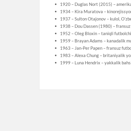
1920 – Duglas Nort (2015) – amerikal
1934 – Kira Muratova – kinorejissyor
1937 – Sulton Otajonov – kulol, O’zb
1938 – Dou Dassen (1980) – fransuz q
1952 – Oleg Bloxin – taniqli futbolchi
1959 – Brayan Adams – kanadalik mu
1963 – Jan-Per Papen – fransuz futbolc
1983 – Alexa Chung – britaniyalik yo
1999 – Luna Hendrix – yakkalik bahsl