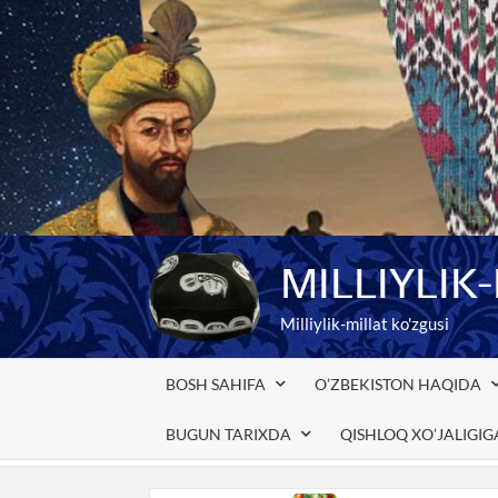
Skip
to
content
MILLIYLIK
Milliylik-millat ko'zgusi
BOSH SAHIFA
O’ZBEKISTON HAQIDA
BUGUN TARIXDA
QISHLOQ XO’JALIGI