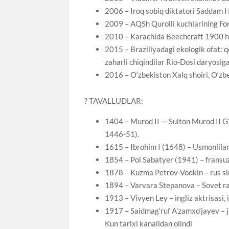
2006 – Iroq sobiq diktatori Saddam H
2009 – AQSh Qurolli kuchlarining For
2010 – Karachida Beechcraft 1900 halo
2015 – Braziliyadagi ekologik ofat: qo
zaharli chiqindilar Rio-Dosi daryosiga
2016 – O‘zbekiston Xalq shoiri, O‘zb
? TAVALLUDLAR:
1404 – Murod II — Sulton Murod II Gʻ
1446-51).
1615 – Ibrohim I (1648) – Usmonlila
1854 – Pol Sabatyer (1941) – fransu
1878 – Kuzma Petrov-Vodkin – rus simv
1894 – Varvara Stepanova – Sovet ras
1913 – Vivyen Ley – ingliz aktrisasi,
1917 – Saidmag‘ruf A’zamxo‘jayev – j
Kun tarixi kanalidan olindi