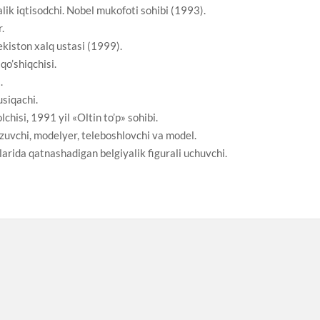
ik iqtisodchi. Nobel mukofoti sohibi (1993).
.
ekiston xalq ustasi (1999).
o’shiqchisi.
.
siqachi.
hisi, 1991 yil «Oltin to’p» sohibi.
zuvchi, modelyer, teleboshlovchi va model.
arida qatnashadigan belgiyalik figurali uchuvchi.