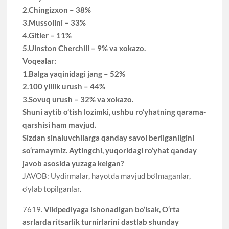
2.Chingizxon – 38%
3.Mussolini – 33%
4.Gitler – 11%
5.Uinston Cherchill – 9% va xokazo.
Voqealar:
1.Balga yaqinidagi jang – 52%
2.100 yillik urush – 44%
3.Sovuq urush – 32% va xokazo.
Shuni aytib o‘tish lozimki, ushbu ro‘yhatning qarama-
qarshisi ham mavjud.
Sizdan sinaluvchilarga qanday savol berilganligini
so‘ramaymiz. Aytingchi, yuqoridagi ro‘yhat qanday
javob asosida yuzaga kelgan?
JAVOB: Uydirmalar, hayotda mavjud bo‘lmaganlar,
o‘ylab topilganlar.
7619.
Vikipediyaga ishonadigan bo‘lsak, O‘rta
asrlarda ritsarlik turnirlarini dastlab shunday