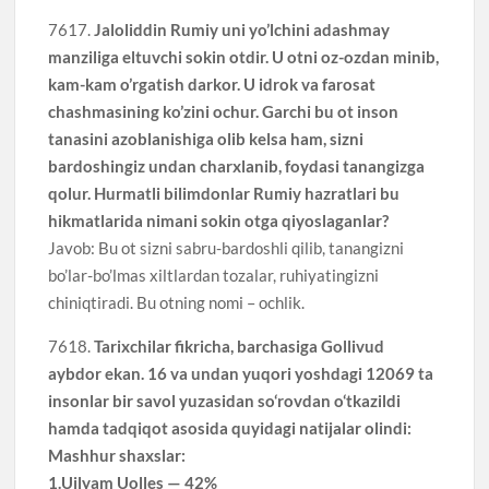
7617.
Jaloliddin Rumiy uni yo’lchini adashmay
manziliga eltuvchi sokin otdir. U otni oz-ozdan minib,
kam-kam o’rgatish darkor. U idrok va farosat
chashmasining ko’zini ochur. Garchi bu ot inson
tanasini azoblanishiga olib kelsa ham, sizni
bardoshingiz undan charxlanib, foydasi tanangizga
qolur. Hurmatli bilimdonlar Rumiy hazratlari bu
hikmatlarida nimani sokin otga qiyoslaganlar?
Javob: Bu ot sizni sabru-bardoshli qilib, tanangizni
bo’lar-bo’lmas xiltlardan tozalar, ruhiyatingizni
chiniqtiradi. Bu otning nomi – ochlik.
7618.
Tarixchilar fikricha, barchasiga Gollivud
aybdor ekan. 16 va undan yuqori yoshdagi 12069 ta
insonlar bir savol yuzasidan so‘rovdan o‘tkazildi
hamda tadqiqot asosida quyidagi natijalar olindi:
Mashhur shaxslar:
1.Uilyam Uolles — 42%