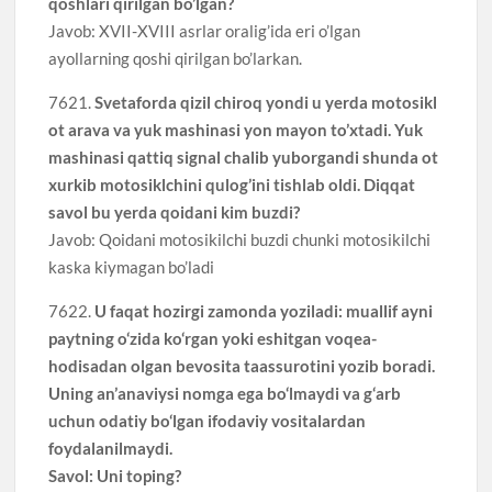
qoshlari qirilgan bo’lgan?
Javob: XVII-XVIII asrlar oralig’ida eri o’lgan
ayollarning qoshi qirilgan bo’larkan.
7621.
Svetaforda qizil chiroq yondi u yerda motosikl
ot arava va yuk mashinasi yon mayon to’xtadi. Yuk
mashinasi qattiq signal chalib yuborgandi shunda ot
xurkib motosiklchini qulog’ini tishlab oldi. Diqqat
savol bu yerda qoidani kim buzdi?
Javob: Qoidani motosikilchi buzdi chunki motosikilchi
kaska kiymagan bo’ladi
7622.
U faqat hozirgi zamonda yoziladi: muallif ayni
paytning o‘zida ko‘rgan yoki eshitgan voqea-
hodisadan olgan bevosita taassurotini yozib boradi.
Uning an’anaviysi nomga ega bo‘lmaydi va g‘arb
uchun odatiy bo‘lgan ifodaviy vositalardan
foydalanilmaydi.
Savol: Uni toping?