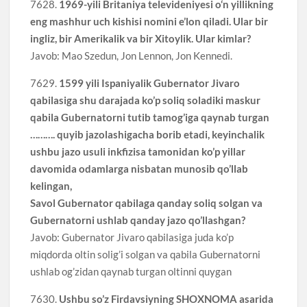
7628.
1969-yili Britaniya televideniyesi o‘n yillikning
eng mashhur uch kishisi nomini e’lon qiladi. Ular bir
ingliz, bir Amerikalik va bir Xitoylik. Ular kimlar?
Javob: Mao Szedun, Jon Lennon, Jon Kennedi.
7629.
1599 yili Ispaniyalik Gubernator Jivaro
qabilasiga shu darajada ko’p soliq soladiki maskur
qabila Gubernatorni tutib tamog’iga qaynab turgan
………. quyib jazolashigacha borib etadi, keyinchalik
ushbu jazo usuli inkfizisa tamonidan ko’p yillar
davomida odamlarga nisbatan munosib qo’llab
kelingan,
Savol Gubernator qabilaga qanday soliq solgan va
Gubernatorni ushlab qanday jazo qo’llashgan?
Javob: Gubernator Jivaro qabilasiga juda ko’p
miqdorda oltin solig’i solgan va qabila Gubernatorni
ushlab og’zidan qaynab turgan oltinni quygan
7630.
Ushbu so’z Firdavsiyning SHOXNOMA asarida