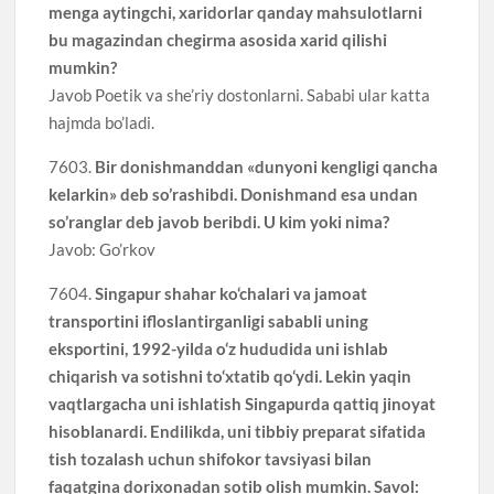
menga aytingchi, xaridorlar qanday mahsulotlarni
bu magazindan chegirma asosida xarid qilishi
mumkin?
Javob Poetik va she’riy dostonlarni. Sababi ular katta
hajmda bo’ladi.
7603.
Bir donishmanddan «dunyoni kengligi qancha
kelarkin» deb so’rashibdi. Donishmand esa undan
so’ranglar deb javob beribdi. U kim yoki nima?
Javob: Go’rkov
7604.
Singapur shahar ko‘chalari va jamoat
transportini ifloslantirganligi sababli uning
eksportini, 1992-yilda o‘z hududida uni ishlab
chiqarish va sotishni to‘xtatib qo‘ydi. Lekin yaqin
vaqtlargacha uni ishlatish Singapurda qattiq jinoyat
hisoblanardi. Endilikda, uni tibbiy preparat sifatida
tish tozalash uchun shifokor tavsiyasi bilan
faqatgina dorixonadan sotib olish mumkin. Savol: