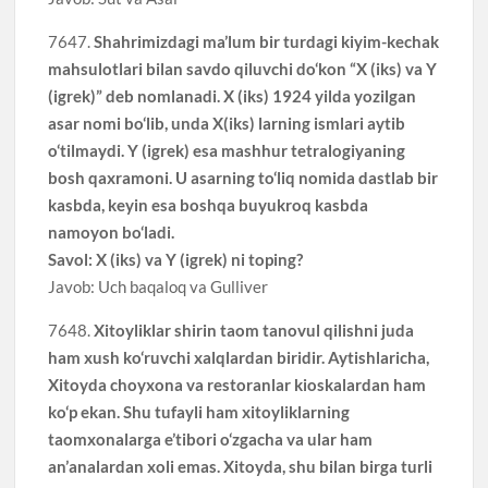
7647.
Shahrimizdagi ma’lum bir turdagi kiyim-kechak
mahsulotlari bilan savdo qiluvchi do‘kon “X (iks) va Y
(igrek)” deb nomlanadi. X (iks) 1924 yilda yozilgan
asar nomi bo‘lib, unda X(iks) larning ismlari aytib
o‘tilmaydi. Y (igrek) esa mashhur tetralogiyaning
bosh qaxramoni. U asarning to‘liq nomida dastlab bir
kasbda, keyin esa boshqa buyukroq kasbda
namoyon bo‘ladi.
Savol: X (iks) va Y (igrek) ni toping?
Javob: Uch baqaloq va Gulliver
7648.
Xitoyliklar shirin taom tanovul qilishni juda
ham xush ko‘ruvchi xalqlardan biridir. Aytishlaricha,
Xitoyda choyxona va restoranlar kioskalardan ham
ko‘p ekan. Shu tufayli ham xitoyliklarning
taomxonalarga e’tibori o‘zgacha va ular ham
an’analardan xoli emas. Xitoyda, shu bilan birga turli