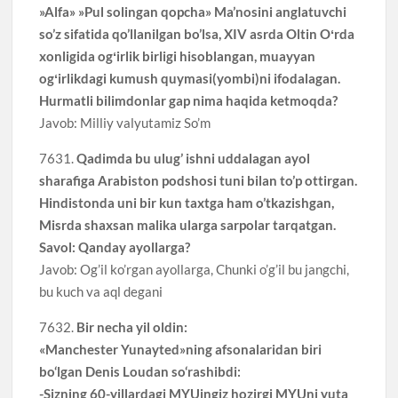
»Alfa» »Pul solingan qopcha» Ma’nosini anglatuvchi
so’z sifatida qo’llanilgan bo’lsa, XIV asrda Oltin Oʻrda
xonligida ogʻirlik birligi hisoblangan, muayyan
ogʻirlikdagi kumush quymasi(yombi)ni ifodalagan.
Hurmatli bilimdonlar gap nima haqida ketmoqda?
Javob: Milliy valyutamiz So’m
7631.
Qadimda bu ulug’ ishni uddalagan ayol
sharafiga Arabiston podshosi tuni bilan to’p ottirgan.
Hindistonda uni bir kun taxtga ham o’tkazishgan,
Misrda shaxsan malika ularga sarpolar tarqatgan.
Savol: Qanday ayollarga?
Javob: Og’il ko’rgan ayollarga, Chunki o’g’il bu jangchi,
bu kuch va aql degani
7632.
Bir necha yil oldin:
«Manchester Yunayted»ning afsonalaridan biri
bo‘lgan Denis Loudan so‘rashibdi:
-Sizning 60-yillardagi MYUingiz hozirgi MYUni yuta