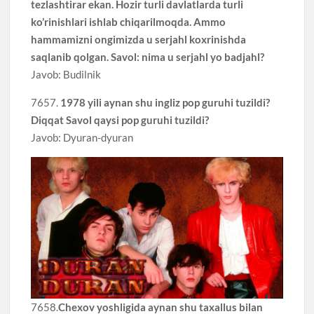
tezlashtirar ekan. Hozir turli davlatlarda turli
ko’rinishlari ishlab chiqarilmoqda. Ammo
hammamizni ongimizda u serjahl koxrinishda
saqlanib qolgan. Savol: nima u serjahl yo badjahl?
Javob: Budilnik
7657.
1978 yili aynan shu ingliz pop guruhi tuzildi?
Diqqat Savol qaysi pop guruhi tuzildi?
Javob: Dyuran-dyuran
7658.
Chexov yoshligida aynan shu taxallus bilan