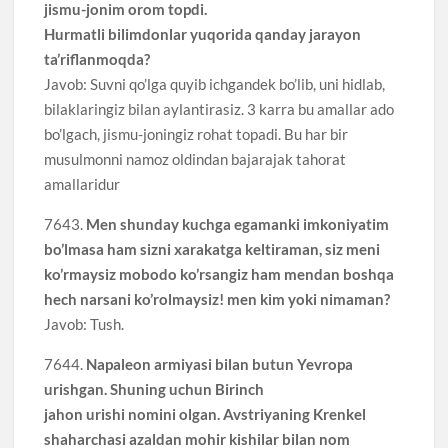
jismu-jonim orom topdi.
Hurmatli bilimdonlar yuqorida qanday jarayon
ta’riflanmoqda?
Javob: Suvni qo’lga quyib ichgandek bo’lib, uni hidlab,
bilaklaringiz bilan aylantirasiz. 3 karra bu amallar ado
bo’lgach, jismu-joningiz rohat topadi. Bu har bir
musulmonni namoz oldindan bajarajak tahorat
amallaridur
7643.
Men shunday kuchga egamanki imkoniyatim
bo’lmasa ham sizni xarakatga keltiraman, siz meni
ko’rmaysiz mobodo ko’rsangiz ham mendan boshqa
hech narsani ko’rolmaysiz! men kim yoki nimaman?
Javob: Tush.
7644.
Napaleon armiyasi bilan butun Yevropa
urishgan. Shuning uchun Birinch
jahon urishi nomini olgan. Avstriyaning Krenkel
shaharchasi azaldan mohir kishilar bilan nom