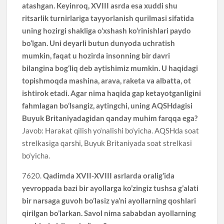
atashgan. Keyinroq, XVIII asrda esa xuddi shu
ritsarlik turnirlariga tayyorlanish qurilmasi sifatida
uning hozirgi shakliga o‘xshash ko‘rinishlari paydo
bo‘lgan. Uni deyarli butun dunyoda uchratish
mumkin, faqat u hozirda insonning bir davri
bilangina bog‘liq deb aytishimiz mumkin. U haqidagi
topishmoqda mashina, arava, raketa va albatta, ot
ishtirok etadi. Agar nima haqida gap ketayotganligini
fahmlagan bo‘lsangiz, aytingchi, uning AQSHdagisi
Buyuk Britaniyadagidan qanday muhim farqqa ega?
Javob: Harakat qilish yo‘nalishi bo‘yicha. AQSHda soat
strelkasiga qarshi, Buyuk Britaniyada soat strelkasi
bo‘yicha.
7620.
Qadimda XVII-XVIII asrlarda oralig’ida
yevroppada bazi bir ayollarga ko’zingiz tushsa g’alati
bir narsaga guvoh bo’lasiz ya’ni ayollarning qoshlari
qirilgan bo’larkan. Savol nima sababdan ayollarning