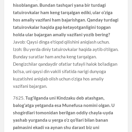
hisoblangan. Bundan tashqari yana bir turdagi
tatuirovkalar ham keng tarqalgan ediki, ular o‘ziga
hos amaliy vazifani ham bajarishgan. Qanday turdagi
tatuirovkalar haqida gap ketayotganligini topgan
holda ular bajargan amaliy vazifani yozib bering?
Javob: Qaysi dinga e’tiqod qilishini aniqlash uchun.
Izoh: Bu yerda diniy tatuirovkalar haqida aytib o‘tilgan.
Bunday suratlar ham ancha keng tarqalgan.
Dengizchilar qandaydir ofatlar tufayli halok bo‘ladigan
bo‘lsa, uni qaysi din vakili sifatida narigi dunyoga
kuzatishni aniqlab olish uchun o‘ziga hos amaliy
vazifani bajargan.
7625.
Tug‘ilganda uni Kindzaku deb atashgan,
balog‘atga yetganda esa Munefusa nomini olgan. U
shogirdlari tomonidan berilgan oddiy chayla-uyda
yashab yurganda u yerga o‘z qo‘llari bilan banan
palmasini ekadi va aynan shu daraxt biz uni