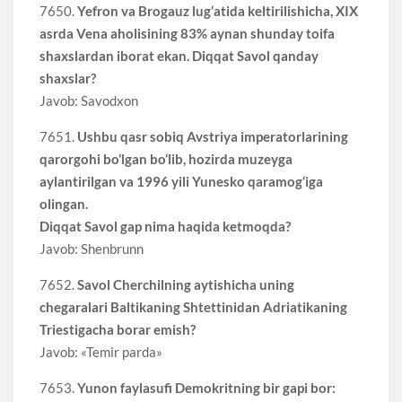
7650.
Yefron va Brogauz lug‘atida keltirilishicha, XIX
asrda Vena aholisining 83% aynan shunday toifa
shaxslardan iborat ekan. Diqqat Savol qanday
shaxslar?
Javob: Savodxon
7651.
Ushbu qasr sobiq Avstriya imperatorlarining
qarorgohi bo‘lgan bo‘lib, hozirda muzeyga
aylantirilgan va 1996 yili Yunesko qaramog‘iga
olingan.
Diqqat Savol gap nima haqida ketmoqda?
Javob: Shenbrunn
7652.
Savol Cherchilning aytishicha uning
chegaralari Baltikaning Shtettinidan Adriatikaning
Triestigacha borar emish?
Javob: «Temir parda»
7653.
Yunon faylasufi Demokritning bir gapi bor: