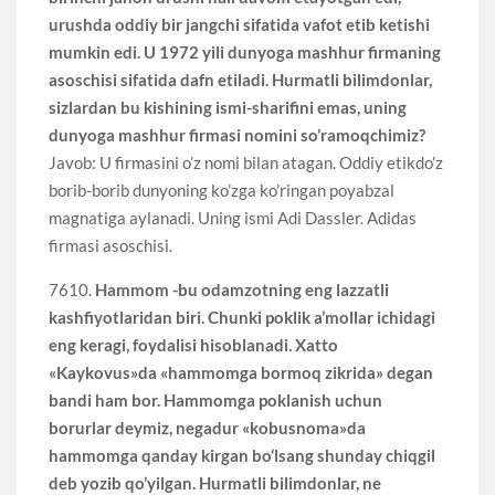
urushda oddiy bir jangchi sifatida vafot etib ketishi
mumkin edi. U 1972 yili dunyoga mashhur firmaning
asoschisi sifatida dafn etiladi. Hurmatli bilimdonlar,
sizlardan bu kishining ismi-sharifini emas, uning
dunyoga mashhur firmasi nomini so’ramoqchimiz?
Javob: U firmasini o’z nomi bilan atagan. Oddiy etikdo’z
borib-borib dunyoning ko’zga ko’ringan poyabzal
magnatiga aylanadi. Uning ismi Adi Dassler. Adidas
firmasi asoschisi.
7610.
Hammom -bu odamzotning eng lazzatli
kashfiyotlaridan biri. Chunki poklik a’mollar ichidagi
eng keragi, foydalisi hisoblanadi. Xatto
«Kaykovus»da «hammomga bormoq zikrida» degan
bandi ham bor. Hammomga poklanish uchun
borurlar deymiz, negadur «kobusnoma»da
hammomga qanday kirgan bo‘lsang shunday chiqgil
deb yozib qo’yilgan. Hurmatli bilimdonlar, ne