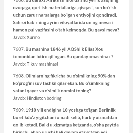
ozuqaga, qurilish materiallariga, qisqasi, kun ko‘rish
uchun zarur narsalarga bo‘lgan ehtiyojini qondiradi.
Sahroi kabirning ayrim viloyatlarida uning mevasi
hamon pul vazifasini o‘tab kelmoqda. Bu qaysi meva?
Javob: Xurmo
7607.
Bu mashina 1846 yil AQShlik Elias Xou
tomonidan ixtiro qilingan. Bu qanday «mashina» ?
Javob: Tikuv mashinasi
7608.
Olimlarning fikricha bu o’simlikning 90% dan
ko’prog’ini suv tashkil qilar ekan. Bu o’simlikning
vatani qayer va o’simlik nomini toping?
Javob: Hindiston bodring
7609.
1918 yili endigina 18 yoshga to’lgan Berlinlik
bu etikdo’z yigitchani omadi kelib, harbiy xizmatdan
qolib ketadi. Balki u xizmatga ketganda, o’sha paytda
birinchi jahon urushi hali davom etayotgan edi,