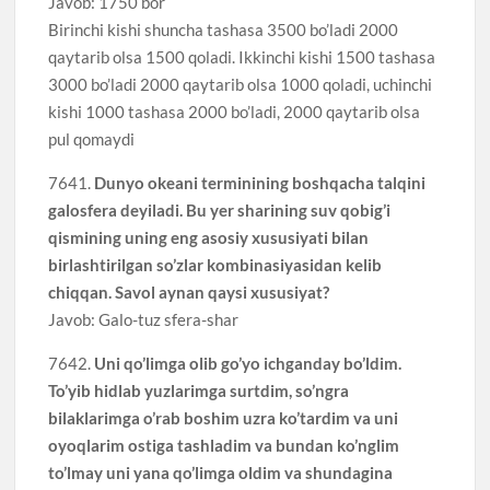
Javob: 1750 bor
Birinchi kishi shuncha tashasa 3500 bo’ladi 2000
qaytarib olsa 1500 qoladi. Ikkinchi kishi 1500 tashasa
3000 bo’ladi 2000 qaytarib olsa 1000 qoladi, uchinchi
kishi 1000 tashasa 2000 bo’ladi, 2000 qaytarib olsa
pul qomaydi
7641.
Dunyo okeani terminining boshqacha talqini
galosfera deyiladi. Bu yer sharining suv qobig’i
qismining uning eng asosiy xususiyati bilan
birlashtirilgan so’zlar kombinasiyasidan kelib
chiqqan. Savol aynan qaysi xususiyat?
Javob: Galo-tuz sfera-shar
7642.
Uni qo’limga olib go’yo ichganday bo’ldim.
To’yib hidlab yuzlarimga surtdim, so’ngra
bilaklarimga o’rab boshim uzra ko’tardim va uni
oyoqlarim ostiga tashladim va bundan ko’nglim
to’lmay uni yana qo’limga oldim va shundagina