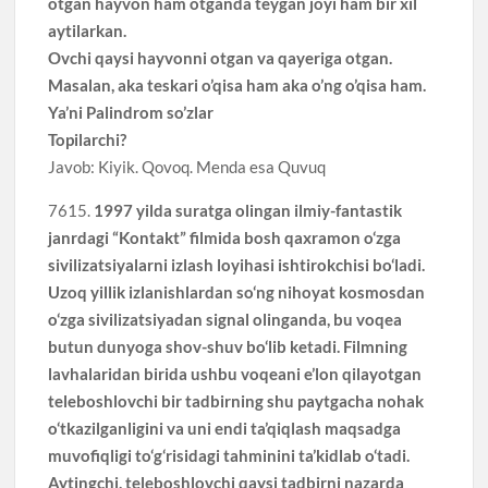
otgan hayvon ham otganda teygan joyi ham bir xil
aytilarkan.
Ovchi qaysi hayvonni otgan va qayeriga otgan.
Masalan, aka teskari o’qisa ham aka o’ng o’qisa ham.
Ya’ni Palindrom so’zlar
Topilarchi?
Javob: Kiyik. Qovoq. Menda esa Quvuq
7615.
1997 yilda suratga olingan ilmiy-fantastik
janrdagi “Kontakt” filmida bosh qaxramon o‘zga
sivilizatsiyalarni izlash loyihasi ishtirokchisi bo‘ladi.
Uzoq yillik izlanishlardan so‘ng nihoyat kosmosdan
o‘zga sivilizatsiyadan signal olinganda, bu voqea
butun dunyoga shov-shuv bo‘lib ketadi. Filmning
lavhalaridan birida ushbu voqeani e’lon qilayotgan
teleboshlovchi bir tadbirning shu paytgacha nohak
o‘tkazilganligini va uni endi ta’qiqlash maqsadga
muvofiqligi to‘g‘risidagi tahminini ta’kidlab o‘tadi.
Aytingchi, teleboshlovchi qaysi tadbirni nazarda