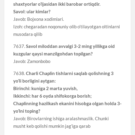
shaxtyorlar o‘ljasidan ikki barobar ortiqdir.
Savol: ular kimlar?
Javob: Bojxona xodimlari.
Izoh: chegaradan noqonuniy olib o‘tilayotgan oltinlarni
musodara qilib
7637.
Savol miloddan avvalgi 3-2 ming yillikga oid
kuzgular qaysi manzilgohdan topilgan?
Javob: Zamonbobo
7638.
Charli Chaplin tishlarni saqlab qolishning 3
yo’li borligini aytgan:
Birinchi: kuniga 2 marta yuvish,
Ikkinchi: har 6 oyda shifokorga borish;
Chaplinning hazilkash ekanini hisobga olgan holda 3-
yo’lni toping?
Javob: Birovlarning ishiga aralashmaslik. Chunki
musht keb qolishi mumkin jag’iga qarab