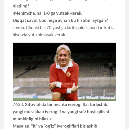
oladimi?
-Menimcha, ha, 1-0 ga yutsak kerak.
Diqqat savol, Lou nega aynan bu hisobni aytgan?
Javob: Chunki biz 70 yoshga kirib qoldik, bundan katta
hisobda yuta olmasak kerak.
7633.
Xitoy tilida bir nechta iyerogliflar birlashib,
yangi murakkab iyeroglif va yangi so‘z hosil qilishi
mumkinligini bilasiz.
Masalan, “it” va “og‘iz” iyerogliflari birlashib