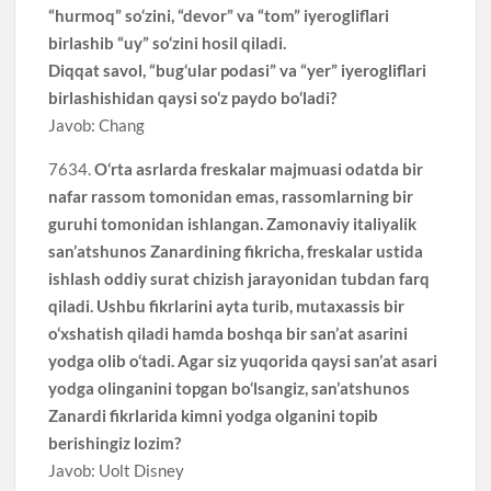
“hurmoq” so‘zini, “devor” va “tom” iyerogliflari
birlashib “uy” so‘zini hosil qiladi.
Diqqat savol, “bug‘ular podasi” va “yer” iyerogliflari
birlashishidan qaysi so‘z paydo bo‘ladi?
Javob: Chang
7634.
O‘rta asrlarda freskalar majmuasi odatda bir
nafar rassom tomonidan emas, rassomlarning bir
guruhi tomonidan ishlangan. Zamonaviy italiyalik
san’atshunos Zanardining fikricha, freskalar ustida
ishlash oddiy surat chizish jarayonidan tubdan farq
qiladi. Ushbu fikrlarini ayta turib, mutaxassis bir
o‘xshatish qiladi hamda boshqa bir san’at asarini
yodga olib o‘tadi. Agar siz yuqorida qaysi san’at asari
yodga olinganini topgan bo‘lsangiz, san’atshunos
Zanardi fikrlarida kimni yodga olganini topib
berishingiz lozim?
Javob: Uolt Disney