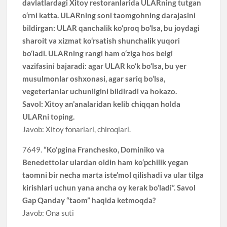
davlatlardagi Xitoy restoranlarida ULARning tutgan
o‘rni katta. ULARning soni taomgohning darajasini
bildirgan: ULAR qanchalik ko‘proq bo‘lsa, bu joydagi
sharoit va xizmat ko‘rsatish shunchalik yuqori
bo‘ladi. ULARning rangi ham o‘ziga hos belgi
vazifasini bajaradi: agar ULAR ko‘k bo‘lsa, bu yer
musulmonlar oshxonasi, agar sariq bo‘lsa,
vegeterianlar uchunligini bildiradi va hokazo.
Savol: Xitoy an’analaridan kelib chiqqan holda
ULARni toping.
Javob: Xitoy fonarlari, chiroqlari.
7649.
“Ko‘pgina Franchesko, Dominiko va
Benedettolar ulardan oldin ham ko‘pchilik yegan
taomni bir necha marta iste’mol qilishadi va ular tilga
kirishlari uchun yana ancha oy kerak bo‘ladi”. Savol
Gap Qanday “taom” haqida ketmoqda?
Javob: Ona suti