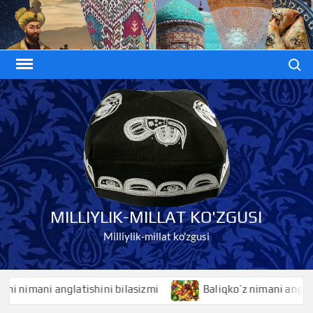
Skip
to
content
Search
MILLIYLIK-MILLAT KO'ZGUSI
Milliylik-millat ko'zgusi
atishini bilasizmi
Baliqko’z nimani anglatishini bilasizm