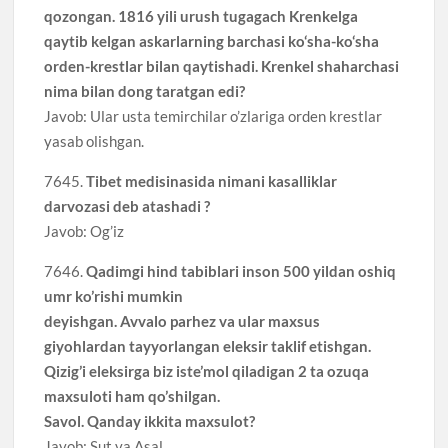
qozongan. 1816 yili urush tugagach Krenkelga
qaytib kelgan askarlarning barchasi ko‘sha-ko‘sha
orden-krestlar bilan qaytishadi. Krenkel shaharchasi
nima bilan dong taratgan edi?
Javob: Ular usta temirchilar o’zlariga orden krestlar
yasab olishgan.
7645.
Tibet medisinasida nimani kasalliklar
darvozasi deb atashadi ?
Javob: Og’iz
7646.
Qadimgi hind tabiblari inson 500 yildan oshiq
umr ko’rishi mumkin
deyishgan. Avvalo parhez va ular maxsus
giyohlardan tayyorlangan eleksir taklif etishgan.
Qizig’i eleksirga biz iste’mol qiladigan 2 ta ozuqa
maxsuloti ham qo’shilgan.
Savol. Qanday ikkita maxsulot?
Javob: Sut va Asal