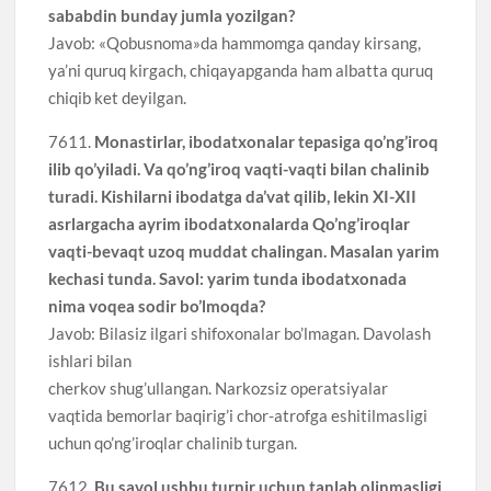
sababdin bunday jumla yozilgan?
Javob: «Qobusnoma»da hammomga qanday kirsang,
ya’ni quruq kirgach, chiqayapganda ham albatta quruq
chiqib ket deyilgan.
7611.
Monastirlar, ibodatxonalar tepasiga qo’ng’iroq
ilib qo’yiladi. Va qo’ng’iroq vaqti-vaqti bilan chalinib
turadi. Kishilarni ibodatga da’vat qilib, lekin XI-XII
asrlargacha ayrim ibodatxonalarda Qo’ng’iroqlar
vaqti-bevaqt uzoq muddat chalingan. Masalan yarim
kechasi tunda. Savol: yarim tunda ibodatxonada
nima voqea sodir bo’lmoqda?
Javob: Bilasiz ilgari shifoxonalar bo’lmagan. Davolash
ishlari bilan
cherkov shug’ullangan. Narkozsiz operatsiyalar
vaqtida bemorlar baqirig’i chor-atrofga eshitilmasligi
uchun qo’ng’iroqlar chalinib turgan.
7612.
Bu savol ushbu turnir uchun tanlab olinmasligi