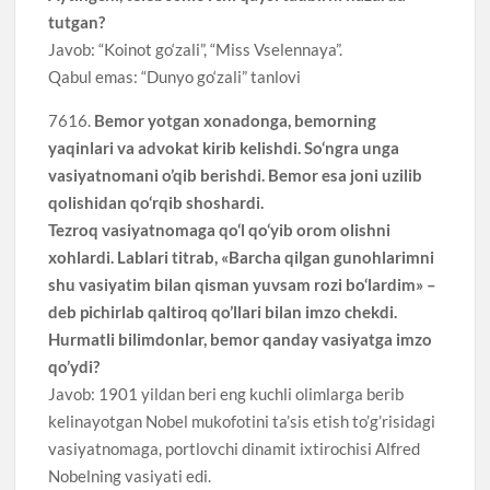
tutgan?
Javob: “Koinot go‘zali”, “Miss Vselennaya”.
Qabul emas: “Dunyo go‘zali” tanlovi
7616.
Bemor yotgan xonadonga, bemorning
yaqinlari va advokat kirib kelishdi. So‘ngra unga
vasiyatnomani o’qib berishdi. Bemor esa joni uzilib
qolishidan qo‘rqib shoshardi.
Tezroq vasiyatnomaga qo‘l qo‘yib orom olishni
xohlardi. Lablari titrab, «Barcha qilgan gunohlarimni
shu vasiyatim bilan qisman yuvsam rozi bo‘lardim» –
deb pichirlab qaltiroq qo’llari bilan imzo chekdi.
Hurmatli bilimdonlar, bemor qanday vasiyatga imzo
qo’ydi?
Javob: 1901 yildan beri eng kuchli olimlarga berib
kelinayotgan Nobel mukofotini ta’sis etish to’g’risidagi
vasiyatnomaga, portlovchi dinamit ixtirochisi Alfred
Nobelning vasiyati edi.