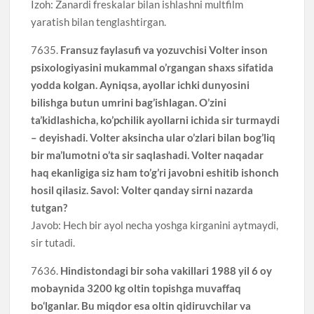
Izoh: Zanardi freskalar bilan ishlashni multfilm
yaratish bilan tenglashtirgan.
7635.
Fransuz faylasufi va yozuvchisi Volter inson
psixologiyasini mukammal o’rgangan shaxs sifatida
yodda kolgan. Ayniqsa, ayollar ichki dunyosini
bilishga butun umrini bag’ishlagan. O’zini
ta’kidlashicha, ko’pchilik ayollarni ichida sir turmaydi
– deyishadi. Volter aksincha ular o’zlari bilan bog’liq
bir ma’lumotni o’ta sir saqlashadi. Volter naqadar
haq ekanligiga siz ham to’g’ri javobni eshitib ishonch
hosil qilasiz. Savol: Volter qanday sirni nazarda
tutgan?
Javob: Hech bir ayol necha yoshga kirganini aytmaydi,
sir tutadi.
7636.
Hindistondagi bir soha vakillari 1988 yil 6 oy
mobaynida 3200 kg oltin topishga muvaffaq
bo‘lganlar. Bu miqdor esa oltin qidiruvchilar va