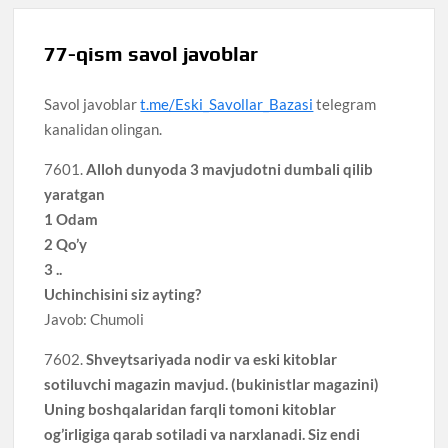
77-qism savol javoblar
Savol javoblar
t.me/Eski_Savollar_Bazasi
telegram
kanalidan olingan.
7601.
Alloh dunyoda 3 mavjudotni dumbali qilib
yaratgan
1 Odam
2 Qo’y
3 ..
Uchinchisini siz ayting?
Javob: Chumoli
7602.
Shveytsariyada nodir va eski kitoblar
sotiluvchi magazin mavjud. (bukinistlar magazini)
Uning boshqalaridan farqli tomoni kitoblar
og’irligiga qarab sotiladi va narxlanadi. Siz endi