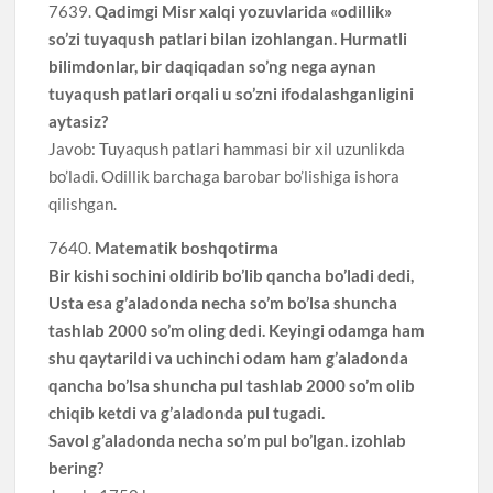
7639.
Qadimgi Misr xalqi yozuvlarida «odillik»
so’zi tuyaqush patlari bilan izohlangan. Hurmatli
bilimdonlar, bir daqiqadan so’ng nega aynan
tuyaqush patlari orqali u so’zni ifodalashganligini
aytasiz?
Javob: Tuyaqush patlari hammasi bir xil uzunlikda
bo’ladi. Odillik barchaga barobar bo’lishiga ishora
qilishgan.
7640.
Matematik boshqotirma
Bir kishi sochini oldirib bo’lib qancha bo’ladi dedi,
Usta esa g’aladonda necha so’m bo’lsa shuncha
tashlab 2000 so’m oling dedi. Keyingi odamga ham
shu qaytarildi va uchinchi odam ham g’aladonda
qancha bo’lsa shuncha pul tashlab 2000 so’m olib
chiqib ketdi va g’aladonda pul tugadi.
Savol g’aladonda necha so’m pul bo’lgan. izohlab
bering?