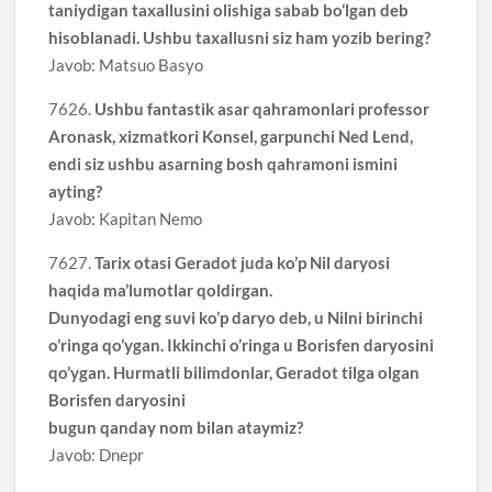
taniydigan taxallusini olishiga sabab bo‘lgan deb
hisoblanadi. Ushbu taxallusni siz ham yozib bering?
Javob: Matsuo Basyo
7626.
Ushbu fantastik asar qahramonlari professor
Aronask, xizmatkori Konsel, garpunchi Ned Lend,
endi siz ushbu asarning bosh qahramoni ismini
ayting?
Javob: Kapitan Nemo
7627.
Tarix otasi Geradot juda ko’p Nil daryosi
haqida ma’lumotlar qoldirgan.
Dunyodagi eng suvi ko’p daryo deb, u Nilni birinchi
o’ringa qo’ygan. Ikkinchi o’ringa u Borisfen daryosini
qo’ygan. Hurmatli bilimdonlar, Geradot tilga olgan
Borisfen daryosini
bugun qanday nom bilan ataymiz?
Javob: Dnepr