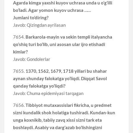
Agarda kimga yaxshi kuyov uchrasa unda u o’g’illi
bo’ladi. Agar yomon kuyov uchrasa ……
Jumlani to’diring?
Javob: Qizingdan ayrilasan
7654.
Barkarola-mayin va sekin templi italyancha
qo‘shiq turi bo‘lib, uni asosan ular ijro etishadi
kimlar?
Javob: Gondolerlar
7655.
1370, 1562, 1679, 1718 yillari bu shahar
aynan shunday falokatga yo‘liqdi. Diqqat Savol
qanday falokatga yo’liqdi?
Javob: Chuma epidemiyasi tarqagan
7656.
Tibbiyot mutaxassislari fikricha, u predmet
sizni kundalik shok holatiga tushiradi. Kundan-kun
unga koxnikib, tabiiy zavq xissi sizni tark eta
boshlaydi. Asabiy va darg’azab bo’lishingizni