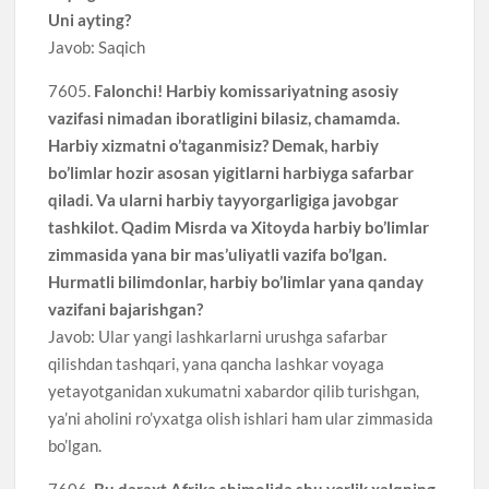
Uni ayting?
Javob: Saqich
7605.
Falonchi! Harbiy komissariyatning asosiy
vazifasi nimadan iboratligini bilasiz, chamamda.
Harbiy xizmatni o’taganmisiz? Demak, harbiy
bo’limlar hozir asosan yigitlarni harbiyga safarbar
qiladi. Va ularni harbiy tayyorgarligiga javobgar
tashkilot. Qadim Misrda va Xitoyda harbiy bo’limlar
zimmasida yana bir mas’uliyatli vazifa bo’lgan.
Hurmatli bilimdonlar, harbiy bo’limlar yana qanday
vazifani bajarishgan?
Javob: Ular yangi lashkarlarni urushga safarbar
qilishdan tashqari, yana qancha lashkar voyaga
yetayotganidan xukumatni xabardor qilib turishgan,
ya’ni aholini ro’yxatga olish ishlari ham ular zimmasida
bo’lgan.
7606.
Bu daraxt Afrika shimolida shu yerlik xalqning