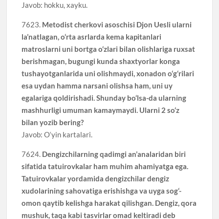
Javob: hokku, xayku.
7623.
Metodist cherkovi asoschisi Djon Uesli ularni
la’natlagan, o‘rta asrlarda kema kapitanlari
matroslarni uni bortga o‘zlari bilan olishlariga ruxsat
berishmagan, bugungi kunda shaxtyorlar konga
tushayotganlarida uni olishmaydi, xonadon o‘g‘rilari
esa uydan hamma narsani olishsa ham, uni uy
egalariga qoldirishadi. Shunday bo‘lsa-da ularning
mashhurligi umuman kamaymaydi. Ularni 2 so‘z
bilan yozib bering?
Javob: O‘yin kartalari.
7624.
Dengizchilarning qadimgi an’analaridan biri
sifatida tatuirovkalar ham muhim ahamiyatga ega.
Tatuirovkalar yordamida dengizchilar dengiz
xudolarining sahovatiga erishishga va uyga sog‘-
omon qaytib kelishga harakat qilishgan. Dengiz, qora
mushuk, taqa kabi tasvirlar omad keltiradi deb