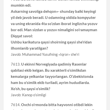
mumkin edi.
Askarning savoliga dehqon»- shunday balki keyingi
yil deb javob beradi. U odamning oldida kompyuter
va uning ekranida 4ta so’zdan iborat inglizcha yozuv
bor edi. Man sizdan u yozuv nimaligini so’ramayman
Diqqat savol:
Ushbu karikatura qaysi shoirning qaysi she’ridan
ilhomlanib yaratilgan?
Javob: Muhammad Yusufning «Iqror» she’ri
7613.
U ekinni Norvegiyada qadimiy Rasenlar
qabilasi ekib kelgan. Bu xarakterli o’simlikdan
kemalarga yelkanlar tayyorlangan. O’zbekistonda
ham bu o’simlik ekib turiladi, ayrim hududlarda.
Xo’sh, bu qaysi o’simlik?
Javob: Kanop o’simligi
7614.
Ovchi o’rmonda bitta hayvonni otibdi lekin