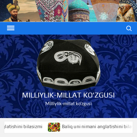
Skip
to
content
Search
MILLIYLIK-MILLAT KO'ZGUSI
Milliylik-millat ko'zgusi
shini bilasizmi
Baliq uni nimani anglatishini bilasizmi