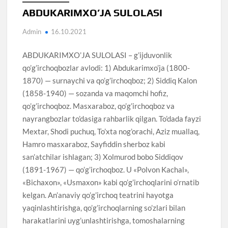
ABDUKARIMXO’JA SULOLASI
Admin
16.10.2021
ABDUKARIMXO’JA SULOLASI – g’ijduvonlik
qo’g’irchoqbozlar avlodi: 1) Abdukarimxo’ja (1800-
1870) — surnaychi va qo’g’irchoqboz; 2) Siddiq Kalon
(1858-1940) — sozanda va maqomchi hofiz,
qo’g’irchoqboz. Masxaraboz, qo’g’irchoqboz va
nayrangbozlar to’dasiga rahbarlik qilgan. To’dada fayzi
Mextar, Shodi puchuq, To’xta nog’orachi, Aziz muallaq,
Hamro masxaraboz, Sayfiddin sherboz kabi
san’atchilar ishlagan; 3) Xolmurod bobo Siddiqov
(1891-1967) — qo’g’irchoqboz. U «Polvon Kachal»,
«Bichaxon», «Usmaxon» kabi qo’g’irchoqlarini o’rnatib
kelgan. An’anaviy qo’g’irchoq teatrini hayotga
yaqinlashtirishga, qo’g’irchoqlarning so’zlari bilan
harakatlarini uyg’unlashtirishga, tomoshalarning