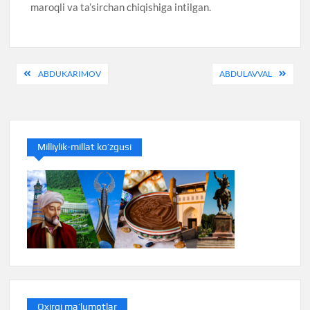
maroqli va ta’sirchan chiqishiga intilgan.
Post
ABDUKARIMOV
ABDULAVVAL
menyusi
Milliylik-millat ko’zgusi
Oxirgi ma’lumotlar