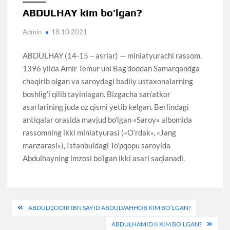
ABDULHAY kim bo’lgan?
Admin
18.10.2021
ABDULHAY (14-15 – asrlar) — miniatyurachi rassom.
1396 yilda Amir Temur uni Bag’doddan Samarqandga
chaqirib olgan va saroydagi badiiy ustaxonalarning
boshlig’i qilib tayinlagan. Bizgacha san’atkor
asarlarining juda oz qismi yetib kelgan. Berlindagi
antiqalar orasida mavjud bo’lgan «Saroy» albomida
rassomning ikki miniatyurasi («O’rdak», «Jang
manzarasi»), Istanbuldagi To’pqopu saroyida
Abdulhayning imzosi bo’lgan ikki asari saqlanadi.
Post
ABDULQODIR IBN SAYID ABDULVAHHOB KIM BO’LGAN?
menyusi
ABDULHAMID II KIM BO’LGAN?