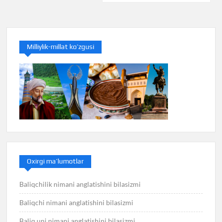
Milliylik-millat ko’zgusi
Oxirgi ma’lumotlar
Baliqchilik nimani anglatishini bilasizmi
Baliqchi nimani anglatishini bilasizmi
Baliq uni nimani anglatishini bilasizmi