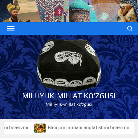
Skip
to
content
Search
MILLIYLIK-MILLAT KO'ZGUSI
Milliylik-millat ko'zgusi
ilasizmi
Baliq uni nimani anglatishini bilasizmi