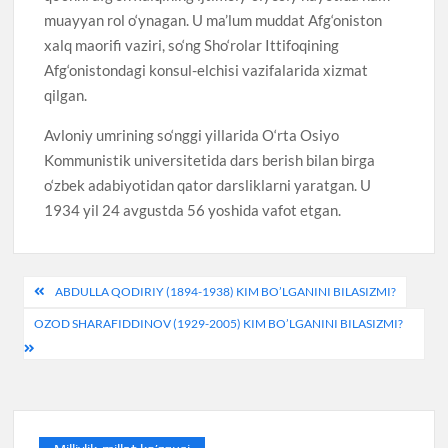
muayyan rol o‘ynagan. U ma’lum muddat Afg‘oniston
xalq maorifi vaziri, so‘ng Sho‘rolar Ittifoqining
Afg‘onistondagi konsul-elchisi vazifalarida xizmat
qilgan.
Avloniy umrining so‘nggi yillarida O‘rta Osiyo
Kommunistik universitetida dars berish bilan birga
o‘zbek adabiyotidan qator darsliklarni yaratgan. U
1934 yil 24 avgustda 56 yoshida vafot etgan.
Post
ABDULLA QODIRIY (1894-1938) KIM BO’LGANINI BILASIZMI?
menyusi
OZOD SHARAFIDDINOV (1929-2005) KIM BO’LGANINI BILASIZMI?