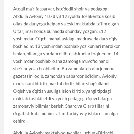
Atoqli ma’rifatparvar, iste’dodli shoir va pedagog
Abdulla Avloniy 1878 yil 12 iyulda Toshkentda kosib
oilasida dunyoga kelgan va eski maktabda ta’lim olgan.
U tarjimai holida bu haqda shunday yozgan: «12
yoshimdan O‘qchi mahallasidagi madrasada dars o‘qiy
boshladim. 13 yoshimdan boshlab yoz kunlari mardikor
ishlab, oilamga yordam qilib, qish kunlari o‘qir edim. 14
yoshimdan boshlab, o‘sha zamonga muvofiq har xil
she’rlar yoza boshladim. Bu zamonlarda «Tarjumon»
gazetasini o‘qib, zamondan xabardor bo‘ldim». Avloniy
madrasani bitirib, maktabdorlik bilan shug‘ullandi.
O‘qish va o‘qitish usuliga isloh kiritib, yangi tipdagi
maktab tashkil etdi va yosh pedagog-o‘quvchilarga
zamonaviy bilimlar berish, Sharq va G‘arb tillarini
o‘rgatish kabi muhim ta’lim-tarbiyaviy ishlarni amalga
oshirdi.
Abdulla Avloniy maktab o‘quvchilari uchun «Birinchi