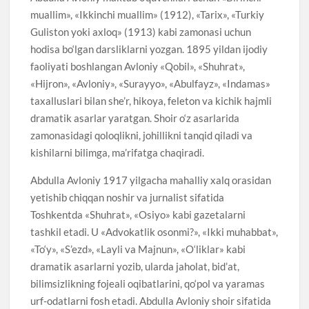
muallim», «Ikkinchi muallim» (1912), «Tarix», «Turkiy
Guliston yoki axloq» (1913) kabi zamonasi uchun
hodisa bo‘lgan darsliklarni yozgan. 1895 yildan ijodiy
faoliyati boshlangan Avloniy «Qobil», «Shuhrat»,
«Hijron», «Avloniy», «Surayyo», «Abulfayz», «Indamas»
taxalluslari bilan she’r, hikoya, feleton va kichik hajmli
dramatik asarlar yaratgan. Shoir o‘z asarlarida
zamonasidagi qoloqlikni, johillikni tanqid qiladi va
kishilarni bilimga, ma’rifatga chaqiradi.
Abdulla Avloniy 1917 yilgacha mahalliy xalq orasidan
yetishib chiqqan noshir va jurnalist sifatida
Toshkentda «Shuhrat», «Osiyo» kabi gazetalarni
tashkil etadi. U «Advokatlik osonmi?», «Ikki muhabbat»,
«To‘y», «S’ezd», «Layli va Majnun», «O‘liklar» kabi
dramatik asarlarni yozib, ularda jaholat, bid’at,
bilimsizlikning fojeali oqibatlarini, qo‘pol va yaramas
urf-odatlarni fosh etadi. Abdulla Avloniy shoir sifatida