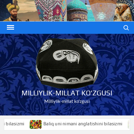
Skip
to
content
Search
MILLIYLIK-MILLAT KO'ZGUSI
Milliylik-millat ko'zgusi
asizmi
Baliq uni nimani anglatishini bilasizmi
Ba