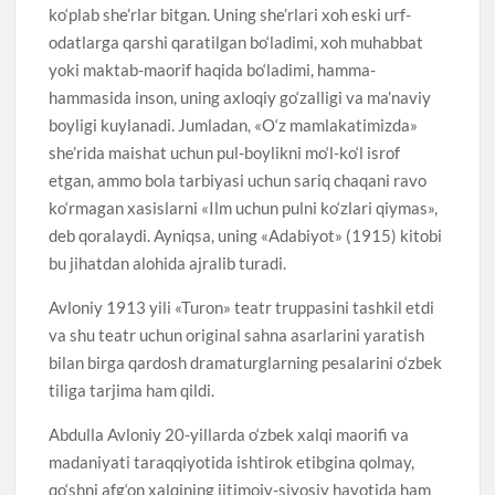
ko‘plab she’rlar bitgan. Uning she’rlari xoh eski urf-
odatlarga qarshi qaratilgan bo‘ladimi, xoh muhabbat
yoki maktab-maorif haqida bo‘ladimi, hamma-
hammasida inson, uning axloqiy go‘zalligi va ma’naviy
boyligi kuylanadi. Jumladan, «O‘z mamlakatimizda»
she’rida maishat uchun pul-boylikni mo‘l-ko‘l isrof
etgan, ammo bola tarbiyasi uchun sariq chaqani ravo
ko‘rmagan xasislarni «Ilm uchun pulni ko‘zlari qiymas»,
deb qoralaydi. Ayniqsa, uning «Adabiyot» (1915) kitobi
bu jihatdan alohida ajralib turadi.
Avloniy 1913 yili «Turon» teatr truppasini tashkil etdi
va shu teatr uchun original sahna asarlarini yaratish
bilan birga qardosh dramaturglarning pesalarini o‘zbek
tiliga tarjima ham qildi.
Abdulla Avloniy 20-yillarda o‘zbek xalqi maorifi va
madaniyati taraqqiyotida ishtirok etibgina qolmay,
qo‘shni afg‘on xalqining ijtimoiy-siyosiy hayotida ham