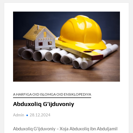
A HARFIGA OID ISLOMGA OID ENSIKLOPEDIYA
Abduxoliq G’ijduvoniy
Admin
28.12.2024
Abduxoliq G’ijduvoniy – Xoja Abduxoliq ibn Abduljamil