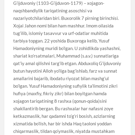
G’ijduvoniy (1103-G’ijduvon-1179) – xojagon-
naqshbandiylik tariqatining asoschisi va
nazariyotchilaridan biri. Buxorolik 7 pirning birinchisi.
Xojai Jahon nomi bilan ham mashhur. Imom oilasida
tug’ilib, islomiy tasavvur va urf-odatlar muhitida
tarbiya topgan. 22 yoshida Buxoroga kelib, Yusuf
Hamadoniyning muridi bo’lgan. U zohidlikda yashashni,
shariat ko’rsatmalari, Muhammad (s.a.v.) sunnatlariga
qat’iy amal qilishni targ’ib etgan. Abduxoliq G’ijduvoniy
butun hayotini Alloh yo’liga bag’ishlab, farz va sunnat
amallarini bajarib, ibodatu riyozat bilan mashg’ul
bo’lgan. Yusuf Hamadoniyning sufiylik ta’limotini zikri
hufiya (maxfiy, fikriy zikr) bilan boyitgan hamda
xojagon tariqatining 8 rashxa (qonun-qoida)sini
shakllantirib bergan. Bu rashxalar har nafasni zoye
ketkazmaslik, har qadamni to’g’ri bosish, azizlarning
xizmatida bo’lish, har bir ishda Haq taoloni yoddan
chiqarmaslik, tildan qo’ymaslik, niyatda mustahkam