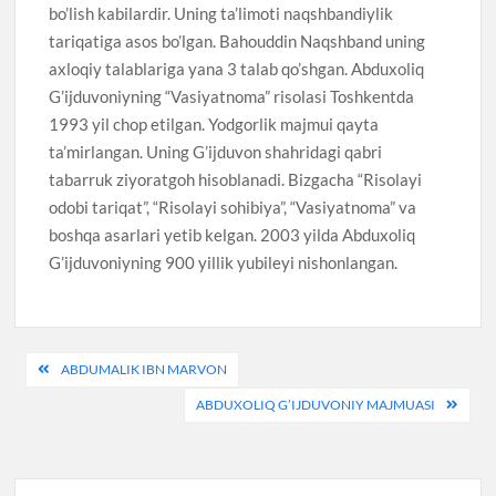
bo’lish kabilardir. Uning ta’limoti naqshbandiylik
tariqatiga asos bo’lgan. Bahouddin Naqshband uning
axloqiy talablariga yana 3 talab qo’shgan. Abduxoliq
G’ijduvoniyning “Vasiyatnoma” risolasi Toshkentda
1993 yil chop etilgan. Yodgorlik majmui qayta
ta’mirlangan. Uning G’ijduvon shahridagi qabri
tabarruk ziyoratgoh hisoblanadi. Bizgacha “Risolayi
odobi tariqat”, “Risolayi sohibiya”, “Vasiyatnoma” va
boshqa asarlari yetib kelgan. 2003 yilda Abduxoliq
G’ijduvoniyning 900 yillik yubileyi nishonlangan.
Post
ABDUMALIK IBN MARVON
menyusi
ABDUXOLIQ G’IJDUVONIY MAJMUASI