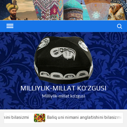
Skip
to
content
Search
MILLIYLIK-MILLAT KO'ZGUSI
Milliylik-millat ko'zgusi
bilasizmi
Baliq uni nimani anglatishini bilasizmi