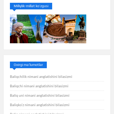
Milliylik-millat ko’zgusi
Oxirgi ma’lumotlar
Baliqchilik nimani anglatishini bilasizmi
Baliqchi nimani anglatishini bilasizmi
Baliq uni nimani anglatishini bilasizmi
Baliqko’z nimani anglatishini bilasizmi