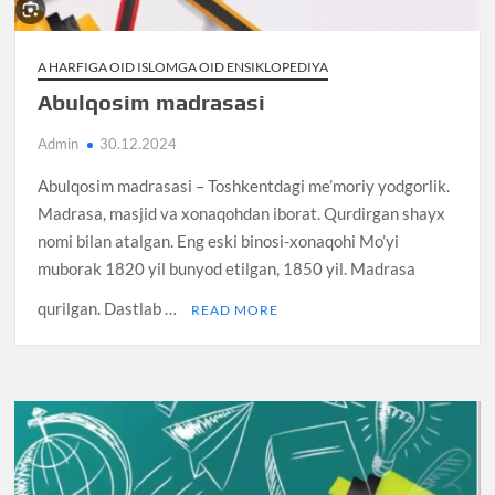
A HARFIGA OID ISLOMGA OID ENSIKLOPEDIYA
Abulqosim madrasasi
Admin
30.12.2024
Abulqosim madrasasi – Toshkentdagi me’moriy yodgorlik.
Madrasa, masjid va xonaqohdan iborat. Qurdirgan shayx
nomi bilan atalgan. Eng eski binosi-xonaqohi Mo’yi
muborak 1820 yil bunyod etilgan, 1850 yil. Madrasa
qurilgan. Dastlab …
READ MORE