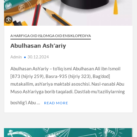
A HARFIGA OID ISLOMGA OID ENSIKLOPEDIYA
Abulhasan Ash’ariy
Admin
30.12.2024
Abulhasan Ash’ariy – to’liq ismi Abulhasan Ali ibn Ismoil
[873 (hijriy 259), Basra-935 (hijriy 323), Bag’dod]
mutakallim, ash’ariya maktabi asoschisi. Nasl-nasabi Abu
Muso Ash’ariyga borib taqaladi. Dastlab mu’taziliylarning
boshlig’i Abu …
READ MORE