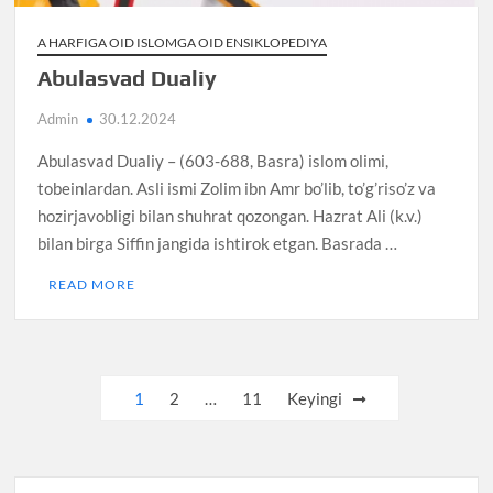
A HARFIGA OID ISLOMGA OID ENSIKLOPEDIYA
Abulasvad Dualiy
Admin
30.12.2024
Abulasvad Dualiy – (603-688, Basra) islom olimi,
tobeinlardan. Asli ismi Zolim ibn Amr bo’lib, to’g’riso’z va
hozirjavobligi bilan shuhrat qozongan. Hazrat Ali (k.v.)
bilan birga Siffin jangida ishtirok etgan. Basrada …
READ MORE
Posts
1
2
…
11
Keyingi
pagination