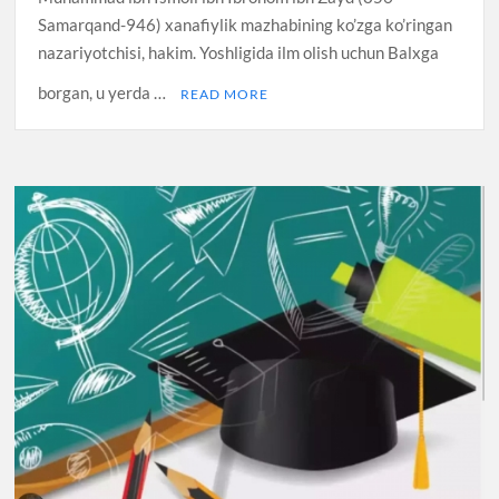
Samarqand-946) xanafiylik mazhabining ko’zga ko’ringan
nazariyotchisi, hakim. Yoshligida ilm olish uchun Balxga
borgan, u yerda …
READ MORE