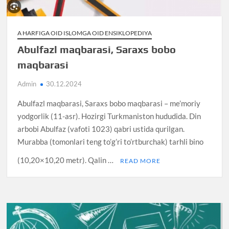
A HARFIGA OID ISLOMGA OID ENSIKLOPEDIYA
Abulfazl maqbarasi, Saraxs bobo
maqbarasi
Admin
30.12.2024
Abulfazl maqbarasi, Saraxs bobo maqbarasi – me’moriy
yodgorlik (11-asr). Hozirgi Turkmaniston hududida. Din
arbobi Abulfaz (vafoti 1023) qabri ustida qurilgan.
Murabba (tomonlari teng to’g’ri to’rtburchak) tarhli bino
(10,20×10,20 metr). Qalin …
READ MORE