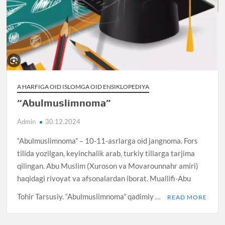
A HARFIGA OID ISLOMGA OID ENSIKLOPEDIYA
“Abulmuslimnoma”
Admin
30.12.2024
“Abulmuslimnoma” – 10-11-asrlarga oid jangnoma. Fors
tilida yozilgan, keyinchalik arab, turkiy tillarga tarjima
qilingan. Abu Muslim (Xuroson va Movarounnahr amiri)
haqidagi rivoyat va afsonalardan iborat. Muallifi-Abu
Tohir Tarsusiy. “Abulmuslimnoma” qadimiy …
READ MORE