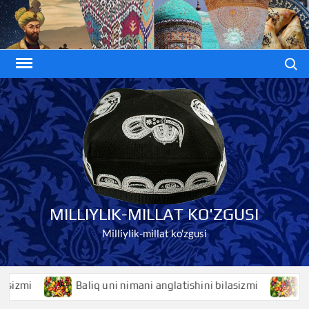
Skip
to
content
Search
MILLIYLIK-MILLAT KO'ZGUSI
Milliylik-millat ko'zgusi
liq uni nimani anglatishini bilasizmi
Baliqko’z nimani ang