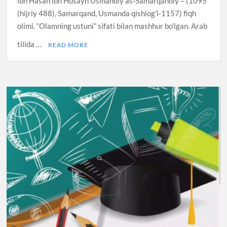
ibn Hasan ibn Husayn Usmandiy as-Samarqandiy – (1095
(hijriy 488), Samarqand, Usmanda qishlog’i-1157) fiqh
olimi. “Olamning ustuni” sifati bilan mashhur bo’lgan. Arab
tilida …
READ MORE