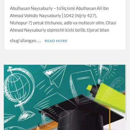
Abulhasan Naysaburiy – to’liq ismi Abulhasan Ali ibn
Ahmad Vohidiy Naysaburiy [1042 (hijriy 427),
Nishopur-?] yetuk tilshunos, adib va mufassir olim. Otasi
Ahmad Naysaburiy o’qimishli kishi bo’lib, tijorat bilan
shug’ullangan. …
READ MORE