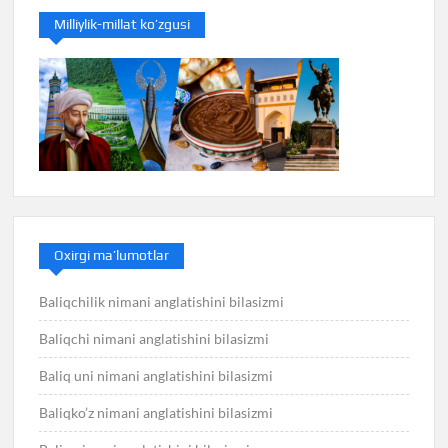
Milliylik-millat ko’zgusi
Oxirgi ma’lumotlar
Baliqchilik nimani anglatishini bilasizmi
Baliqchi nimani anglatishini bilasizmi
Baliq uni nimani anglatishini bilasizmi
Baliqko’z nimani anglatishini bilasizmi