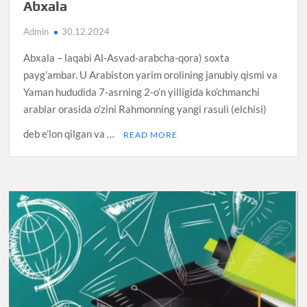
Abxala
Admin
30.12.2024
Abxala – laqabi Al-Asvad-arabcha-qora) soxta
payg’ambar. U Arabiston yarim orolining janubiy qismi va
Yaman hududida 7-asrning 2-o’n yilligida ko’chmanchi
arablar orasida o’zini Rahmonning yangi rasuli (elchisi)
deb e’lon qilgan va …
READ MORE