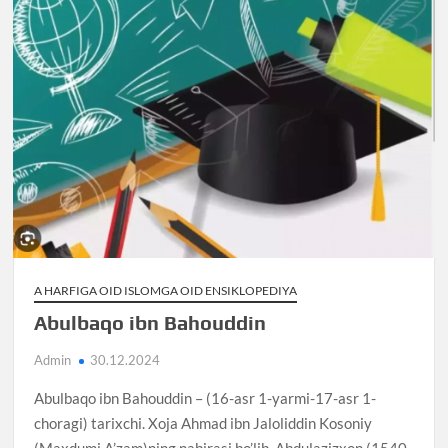
A HARFIGA OID ISLOMGA OID ENSIKLOPEDIYA
Abulbaqo ibn Bahouddin
Admin
30.12.2024
Abulbaqo ibn Bahouddin – (16-asr 1-yarmi-17-asr 1-
choragi) tarixchi. Xoja Ahmad ibn Jaloliddin Kosoniy
(Maxdumi A’zam)ning nabirasi bo’lib, Abdulazizxon (1540-