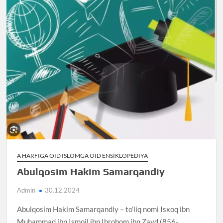
A HARFIGA OID ISLOMGA OID ENSIKLOPEDIYA
Abulqosim Hakim Samarqandiy
Admin
30.12.2024
Abulqosim Hakim Samarqandiy – to’liq nomi Isxoq ibn
Muhammad ibn Ismoil ibn Ibrohom ibn Zayd (856-