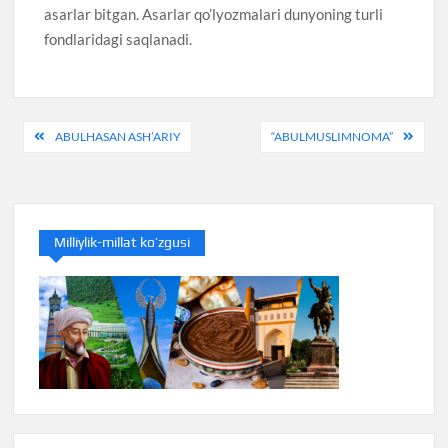
asarlar bitgan. Asarlar qo’lyozmalari dunyoning turli
fondlaridagi saqlanadi.
Post
ABULHASAN ASH’ARIY
“ABULMUSLIMNOMA”
menyusi
Milliylik-millat ko’zgusi