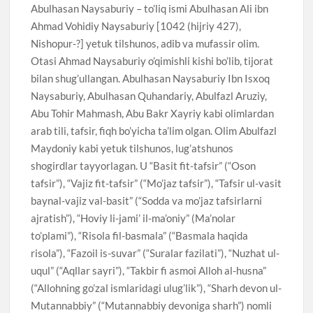
Abulhasan Naysaburiy – to’liq ismi Abulhasan Ali ibn
Ahmad Vohidiy Naysaburiy [1042 (hijriy 427),
Nishopur-?] yetuk tilshunos, adib va mufassir olim.
Otasi Ahmad Naysaburiy o’qimishli kishi bo’lib, tijorat
bilan shug’ullangan. Abulhasan Naysaburiy Ibn Isxoq
Naysaburiy, Abulhasan Quhandariy, Abulfazl Aruziy,
Abu Tohir Mahmash, Abu Bakr Xayriy kabi olimlardan
arab tili, tafsir, fiqh bo’yicha ta’lim olgan. Olim Abulfazl
Maydoniy kabi yetuk tilshunos, lug’atshunos
shogirdlar tayyorlagan. U “Basit fit-tafsir” (“Oson
tafsir”), “Vajiz fit-tafsir” (“Mo’jaz tafsir”), “Tafsir ul-vasit
baynal-vajiz val-basit” (“Sodda va mo’jaz tafsirlarni
ajratish”), “Hoviy li-jami’ il-ma’oniy” (Ma’nolar
to’plami”), “Risola fil-basmala” (“Basmala haqida
risola”), “Fazoil is-suvar” (“Suralar fazilati”), “Nuzhat ul-
uqul” (“Aqllar sayri”), “Takbir fi asmoi Alloh al-husna”
(“Allohning go’zal ismlaridagi ulug’lik”), “Sharh devon ul-
Mutannabbiy” (“Mutannabbiy devoniga sharh”) nomli