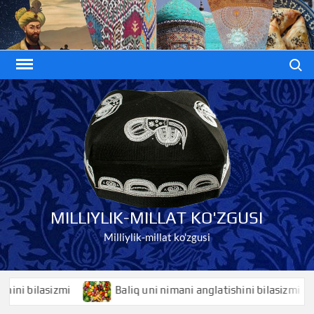
Skip
to
content
Search
MILLIYLIK-MILLAT KO'ZGUSI
Milliylik-millat ko'zgusi
bilasizmi
Baliq uni nimani anglatishini bilasizmi