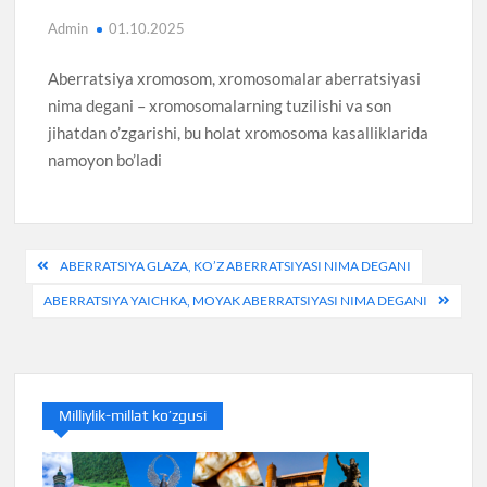
Admin
01.10.2025
Aberratsiya xromosom, xromosomalar aberratsiyasi
nima degani – xromosomalarning tuzilishi va son
jihatdan o’zgarishi, bu holat xromosoma kasalliklarida
namoyon bo’ladi
Post
ABERRATSIYA GLAZA, KO’Z ABERRATSIYASI NIMA DEGANI
menyusi
ABERRATSIYA YAICHKA, MOYAK ABERRATSIYASI NIMA DEGANI
Milliylik-millat ko’zgusi