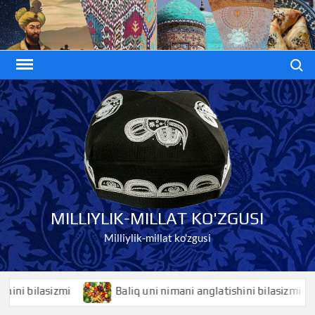
Skip
to
content
Search
MILLIYLIK-MILLAT KO'ZGUSI
Milliylik-millat ko'zgusi
 bilasizmi
Baliq uni nimani anglatishini bilasizmi