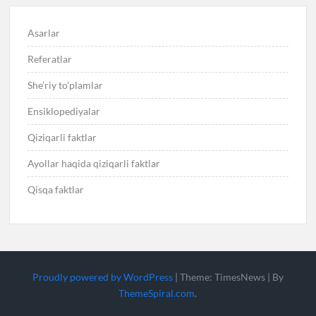
Asarlar
Referatlar
She’riy to’plamlar
Ensiklopediyalar
Qiziqarli faktlar
Ayollar haqida qiziqarli faktlar
Qisqa faktlar
Proudly powered by WordPress
|
Theme: TimesNews
|
By
ThemeSpiral.com
.