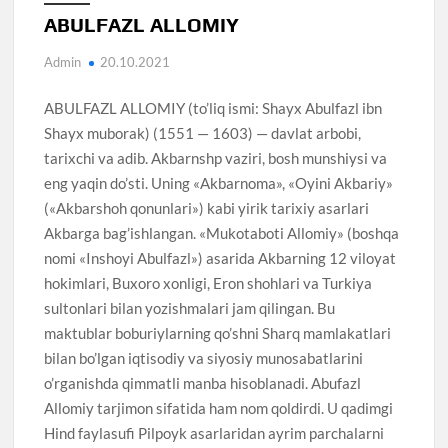
ABULFAZL ALLOMIY
Admin
20.10.2021
ABULFAZL ALLOMIY (to’liq ismi: Shayx Abulfazl ibn
Shayx muborak) (1551 — 1603) — davlat arbobi,
tarixchi va adib. Akbarnshp vaziri, bosh munshiysi va
eng yaqin do’sti. Uning «Akbarnoma», «Oyini Akbariy»
(«Akbarshoh qonunlari») kabi yirik tarixiy asarlari
Akbarga bag’ishlangan. «Mukotaboti Allomiy» (boshqa
nomi «Inshoyi Abulfazl») asarida Akbarning 12 viloyat
hokimlari, Buxoro xonligi, Eron shohlari va Turkiya
sultonlari bilan yozishmalari jam qilingan. Bu
maktublar boburiylarning qo’shni Sharq mamlakatlari
bilan bo’lgan iqtisodiy va siyosiy munosabatlarini
o’rganishda qimmatli manba hisoblanadi. Abufazl
Allomiy tarjimon sifatida ham nom qoldirdi. U qadimgi
Hind faylasufi Pilpoyk asarlaridan ayrim parchalarni