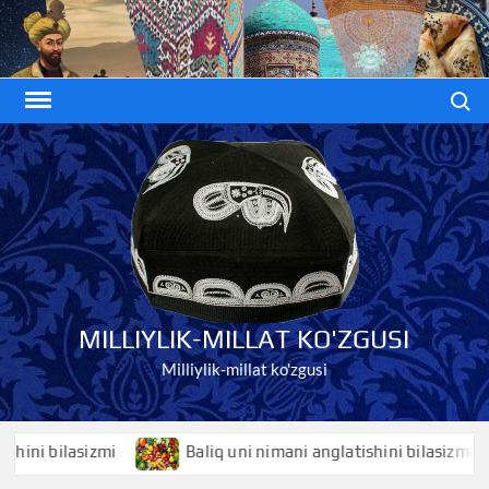
Skip
to
content
Search
MILLIYLIK-MILLAT KO'ZGUSI
Milliylik-millat ko'zgusi
ni bilasizmi
Baliq uni nimani anglatishini bilasizmi