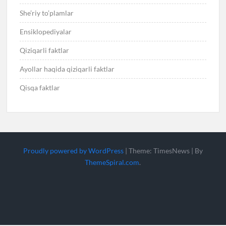
She’riy to’plamlar
Ensiklopediyalar
Qiziqarli faktlar
Ayollar haqida qiziqarli faktlar
Qisqa faktlar
Proudly powered by WordPress
|
Theme: TimesNews
|
By
ThemeSpiral.com
.