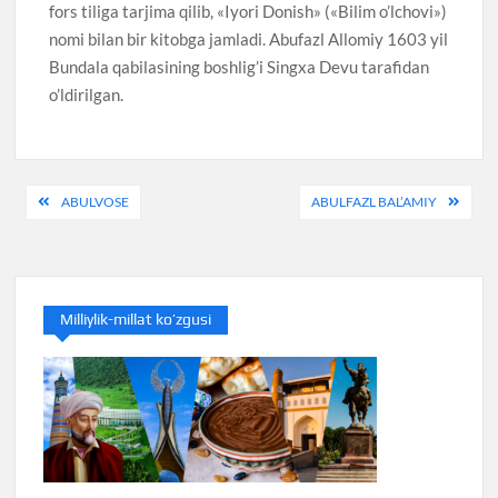
fors tiliga tarjima qilib, «Iyori Donish» («Bilim o’lchovi»)
nomi bilan bir kitobga jamladi. Abufazl Allomiy 1603 yil
Bundala qabilasining boshlig’i Singxa Devu tarafidan
o’ldirilgan.
Post
ABULVOSE
ABULFAZL BAL’AMIY
menyusi
Milliylik-millat ko’zgusi